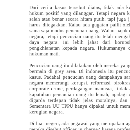
Dari cerita kasus tersebut diatas, tidak ada 
hukum positif yang dilanggar. Tetapi negara
salah atau benar secara hitam putih, tapi juga (
harus ditegakkan. Kalau ada gugatan pailit oleh
sama saja modus pencucian uang. Walau pajak d
negara, tetapi pencucian uang itu telah meng
daya negara. Ini lebih jahat dari korups
pengkhianatan kepada negara. Hukumannya d
hukuman mati.
Pencucian uang itu dilakukan oleh mereka yan
bermain di grey area. Di indonesia itu penc
kasus. Padahal pencucian uang dampaknya sa
negara memerangi korupsi, reformasi birokras
corporate crime, perdagangan manusia, tidak a
kapatuhan pencucian uang itu lemah, apalagi 
digarda terdepan tidak jelas moralnya, dan t
Sementara UU TPPU hanya dipakai untuk mema
kerugian negara.
Di luar negeri, ada pegawai yang merupakan a
mereka disebut officer in charge? karena profe