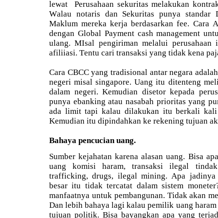
lewat Perusahaan sekuritas melakukan kontra
Walau notaris dan Sekuritas punya standar D
Maklum mereka kerja berdasarkan fee. Cara A
dengan Global Payment cash management untu
ulang. MIsal pengiriman melalui perusahaan in
afiliiasi. Tentu cari transaksi yang tidak kena paj
Cara CBCC yang tradisional antar negara adalah
negeri misal singapore. Uang itu ditenteng mel
dalam negeri. Kemudian disetor kepada peru
punya ebanking atau nasabah prioritas yang pu
ada limit tapi kalau dilakukan itu berkali kal
Kemudian itu dipindahkan ke rekening tujuan ak
Bahaya pencucian uang.
Sumber kejahatan karena alasan uang. Bisa apa 
uang komisi haram, transaksi ilegal tinda
trafficking, drugs, ilegal mining. Apa jadin
besar itu tidak tercatat dalam sistem moneter
manfaatnya untuk pembangunan. Tidak akan mem
Dan lebih bahaya lagi kalau pemilik uang haram
tujuan politik. Bisa bayangkan apa yang terja