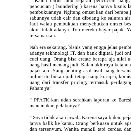
“ Kamu harus tahu sejarah pencucian uang. 
pencucian ( laundering ) karena hanya bisnis l
pembukuannya. Ngitung omzet kan dari berapa 
sabunnya udah cair dan dibuang ke saluran air
Jadi walau pembukuan menyebutkan omzet besa
akui itulah adanya. Toh mereka bayar pajak. Y
tersamarkan.
Nah era sekarang, bisnis yang engga jelas pem
adanya tekhnologi IT, dan bank digital, judi o
cuci uang. Orang bisa create berapa aja nilai 
uang hasil menang judi. Kalau akhirnya ketahua
pajak aja. Yang penting asal usul uang tersa
online itu bukan judi tetapi uang korupsi, komis
uang dari transfer pricing, termasuk perdaga
Paham ya”
“ PPATK kan udah serahkan laporan ke Baresk
menemukan pelakunya?
“ Saya tidak akan jawab, Karena saya bukan peja
tanya balik ke kamu. Orang berkuasa untuk apa
dan tersenyum. Wanita mungil tapi cerdas, da