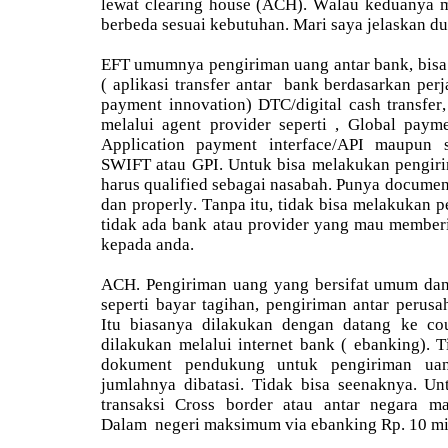
lewat clearing house (ACH). Walau keduanya m
berbeda sesuai kebutuhan. Mari saya jelaskan dua
EFT umumnya pengiriman uang antar bank, bisa s
( aplikasi transfer antar bank berdasarkan perja
payment innovation) DTC/digital cash transfer,
melalui agent provider seperti , Global pay
Application payment interface/API maupun se
SWIFT atau GPI. Untuk bisa melakukan pengiri
harus qualified sebagai nasabah. Punya documen
dan properly. Tanpa itu, tidak bisa melakukan 
tidak ada bank atau provider yang mau member
kepada anda.
ACH. Pengiriman uang yang bersifat umum dan
seperti bayar tagihan, pengiriman antar perusah
Itu biasanya dilakukan dengan datang ke co
dilakukan melalui internet bank ( ebanking). T
dokument pendukung untuk pengiriman u
jumlahnya dibatasi. Tidak bisa seenaknya. Un
transaksi Cross border atau antar negara 
Dalam negeri maksimum via ebanking Rp. 10 mil