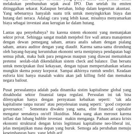
melakukan pembunuhan sejak awal IPO. Dan setelah itu emiten
ditinggalkan sekarat. Kalaupun bertahan, hidup dalam kegenitan akuntasi.
Yang sebenarnya hanyalah suatu trik untuk menyingkirkan biaya dan
hutang dari neraca. Adalagi cara yang lebih kasar, misalnya menyamarkan
biaya sebagai investasi atau kerugian ke dalam hutang.
Lantas apa penyebabnya? itu karena sistem ekonomi yang memanjakan
sektor privat. Sehingga sangat mudah menjebol fire wall antara manajemen
dengan dewan pemegang saham, antara analis saham dengan pialang
saham, antara auditor dengan yang diaudit. Karena sama-sama dirundung
oleh bayang-bayang keruntuhan ekonomi serta menipisnya pendapatan bagi
semua pihak, maka baik para pengawas maupun yang diawasi memainkan
pretensi seolah-olah dikendalikan sistem check and balance. Dan bersatu
untuk menciptakan ilusi kekayaan, dengan tujuan mempertahankan selama
mungkin skema ponzy korporat. Sampai akhirnya runtuh sendiri. Keadaan
euforia kini hanya masalah waktu akan jadi killing field dan memaksa
negara bailout.
Pusat persoalannya adalah pada dinamika sistim kapitalisme global yang
dinakhodai sektor finansial tanpa regulasi. Persoalan ini tak bisa
dilenyapkan hanya dengan pernyataan kebaikan seperti: ‘tak ada
kapitalisme tanpa nurani’ atau penyelesaian usang seperti: ‘good corporate
governance.’ Sementara diwaktu yang sama, elite financial capitalist
mengatur seenaknya on/off likuiditas. Mata uang akan merosot karena
inflasi dan lubang bubble investasi
makin menganga. Paduan antara krisis
ekonomi struktural dengan krisis legitimasi kapitalisme neo-liberal ini,
jelas menjanjikan masa depan yang buruk. Semoga ada perubahan menuju
keseimbangan baru, yang lebih arif.