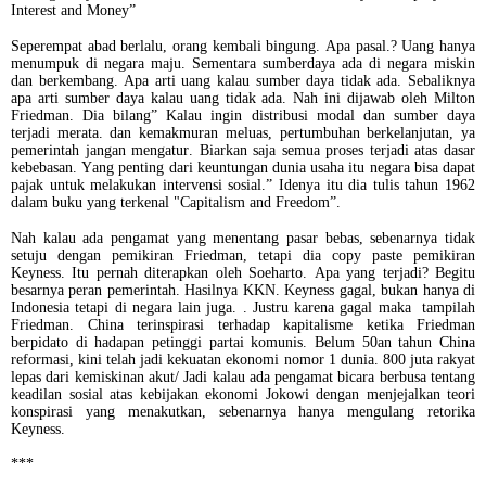
Interest and Money”
Seperempat abad berlalu, orang kembali bingung. Apa pasal.? Uang hanya
menumpuk di negara maju. Sementara sumberdaya ada di negara miskin
dan berkembang. Apa arti uang kalau sumber daya tidak ada. Sebaliknya
apa arti sumber daya kalau uang tidak ada. Nah ini dijawab oleh Milton
Friedman. Dia bilang” Kalau ingin distribusi modal dan sumber daya
terjadi merata. dan kemakmuran meluas, pertumbuhan berkelanjutan, ya
pemerintah jangan mengatur. Biarkan saja semua proses terjadi atas dasar
kebebasan. Yang penting dari keuntungan dunia usaha itu negara bisa dapat
pajak untuk melakukan intervensi sosial.” Idenya itu dia tulis tahun 1962
dalam buku yang terkenal "Capitalism and Freedom”.
Nah kalau ada pengamat yang menentang pasar bebas, sebenarnya tidak
setuju dengan pemikiran Friedman, tetapi dia copy paste pemikiran
Keyness. Itu pernah diterapkan oleh Soeharto. Apa yang terjadi? Begitu
besarnya peran pemerintah. Hasilnya KKN. Keyness gagal, bukan hanya di
Indonesia tetapi di negara lain juga. . Justru karena gagal maka tampilah
Friedman. China terinspirasi terhadap kapitalisme ketika Friedman
berpidato di hadapan petinggi partai komunis. Belum 50an tahun China
reformasi, kini telah jadi kekuatan ekonomi nomor 1 dunia. 800 juta rakyat
lepas dari kemiskinan akut/ Jadi kalau ada pengamat bicara berbusa tentang
keadilan sosial atas kebijakan ekonomi Jokowi dengan menjejalkan teori
konspirasi yang menakutkan, sebenarnya hanya mengulang retorika
Keyness.
***