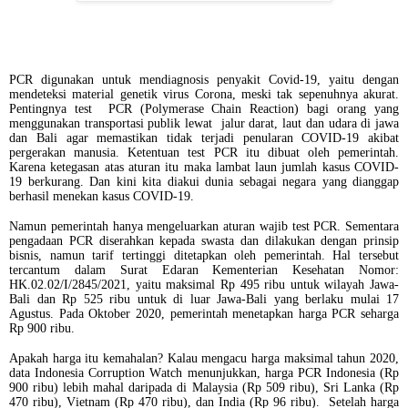
PCR digunakan untuk mendiagnosis penyakit Covid-19, yaitu dengan
mendeteksi material genetik virus Corona, meski tak sepenuhnya akurat.
Pentingnya test PCR (Polymerase Chain Reaction) bagi orang yang
menggunakan transportasi publik lewat jalur darat, laut dan udara di jawa
dan Bali agar memastikan tidak terjadi penularan COVID-19 akibat
pergerakan manusia. Ketentuan test PCR itu dibuat oleh pemerintah.
Karena ketegasan atas aturan itu maka lambat laun jumlah kasus COVID-
19 berkurang. Dan kini kita diakui dunia sebagai negara yang dianggap
berhasil menekan kasus COVID-19.
Namun pemerintah hanya mengeluarkan aturan wajib test PCR. Sementara
pengadaan PCR diserahkan kepada swasta dan dilakukan dengan prinsip
bisnis, namun tarif tertinggi ditetapkan oleh pemerintah. Hal tersebut
tercantum dalam Surat Edaran Kementerian Kesehatan Nomor:
HK.02.02/I/2845/2021, yaitu maksimal Rp 495 ribu untuk wilayah Jawa-
Bali dan Rp 525 ribu untuk di luar Jawa-Bali yang berlaku mulai 17
Agustus. Pada Oktober 2020, pemerintah menetapkan harga PCR seharga
Rp 900 ribu.
Apakah harga itu kemahalan? Kalau mengacu harga maksimal tahun 2020,
data Indonesia Corruption Watch menunjukkan, harga PCR Indonesia (Rp
900 ribu) lebih mahal daripada di Malaysia (Rp 509 ribu), Sri Lanka (Rp
470 ribu), Vietnam (Rp 470 ribu), dan India (Rp 96 ribu). Setelah harga