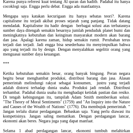
Karena punya referesi kuat tentang Al quran dan hadith. Padahal itu hanya
cocoklogi saja. Engga perlu debat. Engga ada manfaatnya.
Mengapa saya katakan kecurigaan itu hanya sebatas teori?. Karena
capitalisme itu terjadi akibat proses sejarah yang panjang. Tidak datang
mendadak. Kapitalisme itu hadir dengan berbagai solusi atas terbatasnya
sumber daya ditengah semakin besarnya jumlah penduduk planet bumi dan
meningkatnya kebutuhan dan keinginan masyarakat modern akan barang
dan jasa. Apalagi karena zaman, hidup semakin rumit. Perubahan terus
terjadi dan terjadi. Jadi engga bisa sesederhana itu menyimpulkan bahwa
apa yang terjadi itu by design. Dengan menyalahkan segelitir orang yang
menguasai sumber daya keuangan.
***
Ketika kebutuhan semakin besar, orang banyak bingung. Peran negara
begitu besar menghambat produksi, distribusi barang dan jasa. Alasan
pemerintah melindungi rakyat sebagai konsumen, justru yang terjadi
adalah distorsi terhadap dunia usaha. Produksi jadi rendah. Distribusi
terhambat. Padahal dunia usaha itu menghadapi ketidak pastian dan resiko.
Di tengah kebingungan itu, tampilah Adam Smith memberikan solusi.
"The Theory of Moral Sentiments" (1759) and "An Inquiry into the Nature
and Causes of the Wealth of Nations" (1776). Dia membujuk pemerintah. “
Jangan terlalu diatur perdagangan. Bebaskan saja. Yang perlu diawasi itu
kompetisinya. Jangan saling mematikan. Dengan perdagangan lancar,
ekonomi akan beres. Negara juga yang dapat manfaat.
Selama 1 abad perdagangan lancar, ekonomi tumbuh melahirkan