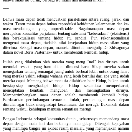
bahwa rakus itu buruk, berbagi itu indah dan menentramkan..
***
Bahwa masa depan tidak mencuatkan paralelisme antara ruang, jarak, dan
waktu. Tentu masa depan bukan reproduksi kehidupan kelampauan dan ke-
masa-mendatangan yang unpredictable. Bagaimanapun masa depan
merupakan kausalitas perjalanan tentang substansi ''keberadaan'' (eksistensi)
dan beraktualisasi tentang hidup itu sendiri. Pun rekonseptualisasi
mengenai masa depan, tiadalah nilai kesejarahan hidup masa silam yang
diterima. Sebagai masa depan, manusia dituntut -mengutip Dr Zhivagonya
dalam novel Boris Pasternak- untuk membentuk kembali hidup.
Itulah yang dilakukan oleh mereka yang meng “nol” kan dirinya untuk
memulai sesuatu yang baru dalam dimensi baru. Sikap mereka seakan
menegaskan tentang semangat juang untuk berbuat lebih untuk orang lain ,
yang mereka yakini sebagai wahana yang lebih bernilai dari apa yang sudah
mereka capai. Memang bahwa manusia dilahirkan buat Hidup, bukan untuk
bersiap-siap menghadapi hidup. Hidup senantiasa memperbarui,
menciptakan kembali, mengubah, dan meningkatkan dirinya.
Mempertimbangkan masa depan adalah membentuk kembali hidup.
Berdasarkan pertimbangan semacam itulah, permenungan masa depan
dimulai agar tidak menghadapi kecemasan, dus merugi. Bukankah dalam
rentang waktu, kehidupan manusia senantiasa merugi.
Bangsa Indonesia sebagai komunitas dunia , seharusnya memandang masa
depan dengan mata hati dan bukannya mata gelap. Ditengah kepayahan
yang menimpa bangsa ini akibat rezim masalalu yang memanjakan namun