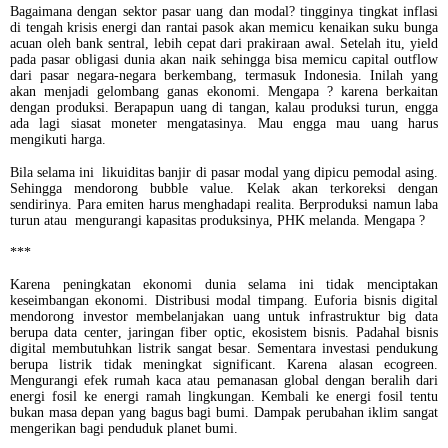
Bagaimana dengan sektor pasar uang dan modal? tingginya tingkat inflasi
di tengah krisis energi dan rantai pasok akan memicu kenaikan suku bunga
acuan oleh bank sentral, lebih cepat dari prakiraan awal. Setelah itu, yield
pada pasar obligasi dunia akan naik sehingga bisa memicu capital outflow
dari pasar negara-negara berkembang, termasuk Indonesia. Inilah yang
akan menjadi gelombang ganas ekonomi. Mengapa ? karena berkaitan
dengan produksi. Berapapun uang di tangan, kalau produksi turun, engga
ada lagi siasat moneter mengatasinya. Mau engga mau uang harus
mengikuti harga.
Bila selama ini likuiditas banjir di pasar modal yang dipicu pemodal asing.
Sehingga mendorong bubble value. Kelak akan terkoreksi dengan
sendirinya. Para emiten harus menghadapi realita. Berproduksi namun laba
turun atau mengurangi kapasitas produksinya, PHK melanda. Mengapa ?
***
Karena peningkatan ekonomi dunia selama ini tidak menciptakan
keseimbangan ekonomi. Distribusi modal timpang. Euforia bisnis digital
mendorong investor membelanjakan uang untuk infrastruktur big data
berupa data center, jaringan fiber optic, ekosistem bisnis. Padahal bisnis
digital membutuhkan listrik sangat besar. Sementara investasi pendukung
berupa listrik tidak meningkat significant. Karena alasan ecogreen.
Mengurangi efek rumah kaca atau pemanasan global dengan beralih dari
energi fosil ke energi ramah lingkungan. Kembali ke energi fosil tentu
bukan masa depan yang bagus bagi bumi. Dampak perubahan iklim sangat
mengerikan bagi penduduk planet bumi.