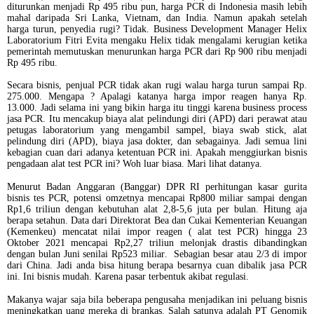
diturunkan menjadi Rp 495 ribu pun, harga PCR di Indonesia masih lebih
mahal daripada Sri Lanka, Vietnam, dan India. Namun apakah setelah
harga turun, penyedia rugi? Tidak. Business Development Manager Helix
Laboratorium Fitri Evita mengaku Helix tidak mengalami kerugian ketika
pemerintah memutuskan menurunkan harga PCR dari Rp 900 ribu menjadi
Rp 495 ribu.
Secara bisnis, penjual PCR tidak akan rugi walau harga turun sampai Rp.
275.000. Mengapa ?
Apalagi katanya harga impor reagen hanya Rp.
13.000. Jadi selama ini yang bikin harga itu tinggi karena business process
jasa PCR. Itu mencakup biaya alat pelindungi diri (APD) dari perawat atau
petugas laboratorium yang mengambil sampel, biaya swab stick, alat
pelindung diri (APD), biaya jasa dokter, dan sebagainya. Jadi semua lini
kebagian cuan dari adanya ketentuan PCR ini. Apakah menggiurkan bisnis
pengadaan alat test PCR ini? Woh luar biasa. Mari lihat datanya.
Menurut Badan Anggaran (Banggar) DPR RI perhitungan kasar gurita
bisnis tes PCR, potensi omzetnya mencapai Rp800 miliar sampai dengan
Rp1,6 triliun dengan kebutuhan alat 2,8-5,6 juta per bulan. Hitung aja
berapa setahun. Data dari Direktorat Bea dan Cukai Kementerian Keuangan
(Kemenkeu) mencatat nilai impor reagen ( alat test PCR) hingga 23
Oktober 2021 mencapai Rp2,27 triliun melonjak drastis dibandingkan
dengan bulan Juni senilai Rp523 miliar. Sebagian besar atau 2/3 di impor
dari China. Jadi anda bisa hitung berapa besarnya cuan dibalik jasa PCR
ini. Ini bisnis mudah. Karena pasar terbentuk akibat regulasi.
Makanya wajar saja bila beberapa pengusaha menjadikan ini peluang bisnis
meningkatkan uang mereka di brankas. Salah satunya adalah PT Genomik