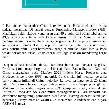
“ Hampir semua produk China harganya naik. Padahal ekonomi china
sedang melambat. Di tandai dengan Purchasing Manager's Index (PMI)
Maufaktur bulan oktober yang turun dari 49,2 poin, dari bulan sebelumnya
49,6. Ada apa ? tanya saya kepada teman di China. Menurut teman,
pertama karena on schedule terhadap program jangka panjang China dalam
kemandirian industri. Tahun ini pemerintah China mulai mencabut subsidi
atas industri hulu. Tentu berdampak harga di hilir jadi naik. Kedua. Pada
waktu bersamaan terjadi krisis energi. Itu juga semakin mendorong harga
naik.
Dengan situasi tersebut diatas, kan bisa berdampak kepada stagflasi.
Produksi jatuh, tetapi harga naik. Lihat aja data. Badan Statistik Nasional
China menyatakan pada Oktober 2021 Indeks Harga Produsen atau
Producer Price Index (PPI) melonjak 13,5%. Hal ini menjadi penanda
bahwa angka inflasi di China melonjak ke level tertinggi sejak 26 tahun
lalu. Danpaknya bukan hanya dalam negeri china tetapi juga global.
Maklum China adalah negara yang 20% menjamin supply chain dunia.
Inflasi di Eropa dan AS sudah mulai merangkak naik. Para importir dan
distributor mengurangi pembelian dari China. Barang di pasar retail jadi
berkurang. Hanya masalah waktu akan merambat ke Indonesia dan negara
ASEAN lainnya.