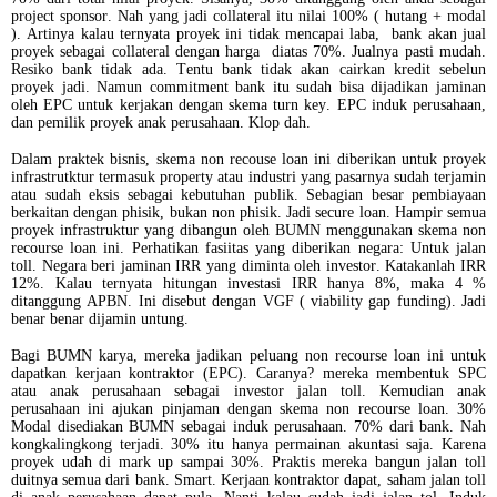
project sponsor. Nah yang jadi collateral itu nilai 100% ( hutang + modal
). Artinya kalau ternyata proyek ini tidak mencapai laba, bank akan jual
proyek sebagai collateral dengan harga diatas 70%. Jualnya pasti mudah.
Resiko bank tidak ada. Tentu bank tidak akan cairkan kredit sebelun
proyek jadi. Namun commitment bank itu sudah bisa dijadikan jaminan
oleh EPC untuk kerjakan dengan skema turn key. EPC induk perusahaan,
dan pemilik proyek anak perusahaan. Klop dah.
Dalam praktek bisnis, skema non recouse loan ini diberikan untuk proyek
infrastrutktur termasuk property atau industri yang pasarnya sudah terjamin
atau sudah eksis sebagai kebutuhan publik. Sebagian besar pembiayaan
berkaitan dengan phisik, bukan non phisik. Jadi secure loan. Hampir semua
proyek infrastruktur yang dibangun oleh BUMN menggunakan skema non
recourse loan ini. Perhatikan fasiitas yang diberikan negara: Untuk jalan
toll. Negara beri jaminan IRR yang diminta oleh investor. Katakanlah IRR
12%. Kalau ternyata hitungan investasi IRR hanya 8%, maka 4 %
ditanggung APBN. Ini disebut dengan VGF ( viability gap funding). Jadi
benar benar dijamin untung.
Bagi BUMN karya, mereka jadikan peluang non recourse loan ini untuk
dapatkan kerjaan kontraktor (EPC). Caranya? mereka membentuk SPC
atau anak perusahaan sebagai investor jalan toll. Kemudian anak
perusahaan ini ajukan pinjaman dengan skema non recourse loan. 30%
Modal disediakan BUMN sebagai induk perusahaan. 70% dari bank. Nah
kongkalingkong terjadi. 30% itu hanya permainan akuntasi saja. Karena
proyek udah di mark up sampai 30%. Praktis mereka bangun jalan toll
duitnya semua dari bank. Smart. Kerjaan kontraktor dapat, saham jalan toll