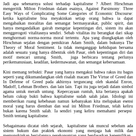
Jadi apa sebenarnya solusi terhadap kapitalisme ? Albert Hirschman
mengeritik Milton Friedman dalam esainya, Against Parsimony: Three
Easy Ways of Complicating Some Categories of Economic Discourse:
ketika kapitalisme bisa meyakinkan setiap orang bahwa ia dapat
mengabaikan moralitas dan semangat bermasyarakat, public spirit, dan
hanya mengandalkan gairah mengejar kepentingan diri, sistem itu akan
menggerogoti vitalitasnya sendiri. Sebab vitalitas itu berangkat dari sikap
menghormati norma-norma moral tertentu. Apa yang diungkapkan oleh
Hirschman sejalan dengan pemikiran Adam Smith, dalam bukunya The
Theory of Moral Sentiment. Ia tidak menganggap kehidupan bersama
adalah sesuatu yang hanya dibentuk oleh Pasar, oleh kepentingan diri dan
motif mencari untung. Smith, juga berbicara tentang perlunya
perikemanusiaan, keadilan, kedermawanan, dan semangat kebersamaan.
Kini memang terbukti: Pasar yang hanya mengakui bahwa rakus itu bagus
seperti yang dikumandangkan oleh risalah macam The Virtue of Greed dan
In Defense of Greed pada akhirnya terguncang oleh skandal Enron,
Madoff, Lehman Brothers. dan lain lain. Tapi itu juga terjadi dalam simbol
agama untuk meraih untung. Kepercayaan runtuh, kita bertanya apakah
belum cukup bukti bahwa kapitalisme sudah salah jalan. Idiologi ini
memberikan ruang kebebasan namun kebanyakan kita melupakan esensi
moral yang harus diemban dan soal ini Milton Friedman, telah keliru
bukan karena Smith salah. Ia sendiri yang keliru memahami persepsi
Smith tentang kapitalisme.
Sebagaimana dicatat oleh sejarah, kapitalisme tak muncul sebelum ada
sistem hukum dan praktek ekonomi yang menjaga hak milik dan
memungkinkan berjalannya perekonomian yang berdasarkan kepemilikan.