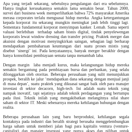
Apa yang terjadi sekarang, sebetulnya pengulangan dari era sebelumnya.
Hanya tingkat kerusakannya semakin lama semakin besar. Tahun 2000,
survei dari business week memperlihatkan bahwa 72% masyarakat Amerika
merasa corporates terlalu menguasai hidup mereka.
Angka ketergantungan
kepada korporat itu sekarang mungkin meningkat jauh lebih tinggi lagi.
Sementara fundamental korporat menyimpan kanker. Lemah. Sama seperti
valuasi berlebihan terhadap saham bisnis digital, tindak penyelewengan
korporatis lewat window dressing dan transfer pricing. Praktek merger dan
akuisisi dengan motivasi menyingkirkan saingan, sebagian lagi berharap
mendapatkan pembaharuan keuntungan dari suatu proses mistis yang
disebut ‘sinergi’ ini. Pada kenyataannya, banyak merger berakhir dengan
hanya konsolidasi pembiayaan semata tanpa menambah laba.
Dengan margin laba menjadi kurus, maka kelangsungan hidup mereka
semakin bergantung pada pembiayaan bursa dan perbankan, yang selalu
dilonggarkan oleh otoritas. Beberapa perusahaan yang sulit menunjukkan
prospek, beralih ke jalur ‘mendapatkan dana sekarang dengan menjual janji
di masa depan’, suatu praktek yang dikuasai sangat baik oleh para manajer
investasi di sektor decacorn, high-tech. Ini adalah suatu teknik yang
nampak inovatif, tapi sejatinya adalah teknik perdagangan yang bertumpu
pada ilusi. Teknik inilah yang mengakibatkan melangitnya nilai share
saham di sektor IT. Meski sebenarnya mereka kehilangan hubungan dengan
realita.
Beberapa perusahaan lain yang baru berproduksi, kehilangan segala
kontaknya pada industri dan beralih strategi berusaha menggelembungkan
harga saham untuk memberi jalan bagi para kapitalis ventura (venture-
capitalist) dan manajer investasi yang punya akses dan pilihan untuk