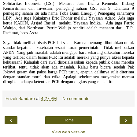
Solidaritas Indonesia (GSI). Menurut Juru Bicara Kemenko Bidang
Kemaritiman dan Investasi, pemegang saham GSI ada 9. Diantara 9
pemegang saham itu ada nama Toba Bumi Energi ( Pemegang sahamnya
LBP). Ada juga Kakaknya Eric Thohir melalui Yayasan Adaro. Ada juga
ketua KADIN, Arsjad Rasjid melalui Yayasan Indika. Ada juga Patric
Walujo, dari Northstar. Petric Walujo sendiri adalah menantu dari T.P.
Rachmat, boss Astra.
Saya tidak melihat bisnis PCR ini salah. Karena memang dibutuhkan untuk
standar kepatuhan kesehatan sesuai aturan pemerintah.
Tidak melibatkan
APBN. Yang jadi masalah adalah mengapa baru sekarang diketahui mereka
yang terlibat dalam bisnis PCR itu adalah mereka yang punya akses kepada
kekuasaan? Kalaulah dari awal disosialisasikan kepada publik dasar mereka
terlibat, tentu tidak akan ada masalah. Kalau baru bicara setelah Pak
Jokowi geram dan paksa harga PCR turun, apapun dalihnya sulit diterima
dengan standar moral dan etika. Apalagi sebelumnya masyarakat merasa
dirugikan adanya ketentuan PCR dengan ongkos yang mahal itu.
Erizeli Bandaro
at
4:27 PM
No comments:
‹
›
Home
View web version