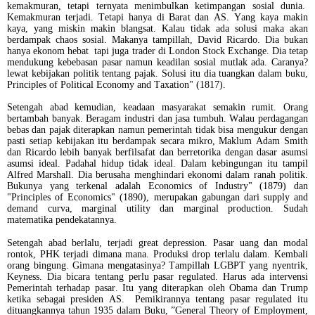
kemakmuran, tetapi ternyata menimbulkan ketimpangan sosial dunia.
Kemakmuran terjadi. Tetapi hanya di Barat dan AS. Yang kaya makin
kaya, yang miskin makin blangsat. Kalau tidak ada solusi maka akan
berdampak chaos sosial. Makanya tampillah, David Ricardo. Dia bukan
hanya ekonom hebat tapi juga trader di London Stock Exchange. Dia tetap
mendukung kebebasan pasar namun keadilan sosial mutlak ada. Caranya?
lewat kebijakan politik tentang pajak. Solusi itu dia tuangkan dalam buku,
Principles of Political Economy and Taxation" (1817).
Setengah abad kemudian, keadaan masyarakat semakin rumit. Orang
bertambah banyak. Beragam industri dan jasa tumbuh. Walau perdagangan
bebas dan pajak diterapkan namun pemerintah tidak bisa mengukur dengan
pasti setiap kebijakan itu berdampak secara mikro, Maklum Adam Smith
dan Ricardo lebih banyak berfilsafat dan berretorika dengan dasar asumsi
asumsi ideal. Padahal hidup tidak ideal. Dalam kebingungan itu tampil
Alfred Marshall. Dia berusaha menghindari ekonomi dalam ranah politik.
Bukunya yang terkenal adalah Economics of Industry" (1879) dan
"Principles of Economics" (1890), merupakan gabungan dari supply and
demand curva, marginal utility dan marginal production. Sudah
matematika pendekatannya.
Setengah abad berlalu, terjadi great depression. Pasar uang dan modal
rontok, PHK terjadi dimana mana. Produksi drop terlalu dalam. Kembali
orang bingung. Gimana mengatasinya? Tampillah LGBPT yang nyentrik,
Keyness. Dia bicara tentang perlu pasar regulated. Harus ada intervensi
Pemerintah terhadap pasar. Itu yang diterapkan oleh Obama dan Trump
ketika sebagai presiden AS. Pemikirannya tentang pasar regulated itu
dituangkannya tahun 1935 dalam Buku, ”General Theory of Employment,