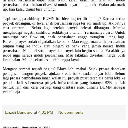
di anak perusahaan dapat pula. Nanti kalau sudah jadi jalan tol, Induk
perusahaan bisa lakukan divestasi untuk bayar utang bank. Walau ada mark
up, kan kalau dijual bisa untung.
Tapi mengapa akhirnya BUMN itu bleeding terlilit hutang? Karena ketika
proyek dibangun, di level anak perusahaan juga terjadi mark up. Akibatnya
cost orerrun. Belun lagi setelah proyek selesai dibangun. Mereka
menghadapi negatif cashflow sedikitnya 5 tahun. Ya namanya baru. Untuk
menutupi cash flow itu, anak perusahaan engga mungkin utang lagi.
Karena proyek sudah digadaikan ke bank. Mau engga mau anak perusahaan
pinjam uang ke induk atau pinjam ke bank yang jamin neraca Induk
perusahaan. Nah dari satu proyek ke proyek lain begitu semua. Ya akhirnya
jebol juga neraca induk perusahaan. Mau lakukan divestasi, harga udah
kemahalan. Mau disekuritasai udah engga layak.
Mengapa sampai terjadi begitu? BIaya lobi mahal. Sejak proses dapatkan
penugasan bangun proyek, ajukan kredit bank, sudah bayar lobi. Belum
lagi proses pembebasan lahan walau itu proyek pusat tetap aja perlu lobi ke
pemda. Jadi sebenarnya proyek infrastruktur yang katanya B2B, adalah
bentuk lain dari cara berbagi uang diantara elite, dimana BUMN sebagai
vehicle aja.
Erizeli Bandaro
at
4:01 PM
No comments:
Wednesday, November 24, 2021