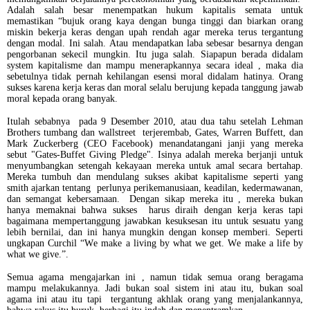
Adalah salah besar menempatkan hukum kapitalis semata untuk
memastikan “bujuk orang kaya dengan bunga tinggi dan biarkan orang
miskin bekerja keras dengan upah rendah agar mereka terus tergantung
dengan modal. Ini salah. Atau mendapatkan laba sebesar besarnya dengan
pengorbanan sekecil mungkin. Itu juga salah. Siapapun berada didalam
system kapitalisme dan mampu menerapkannya secara ideal , maka dia
sebetulnya tidak pernah kehilangan esensi moral didalam hatinya. Orang
sukses karena kerja keras dan moral selalu berujung kepada tanggung jawab
moral kepada orang banyak.
Itulah sebabnya pada 9 Desember 2010, atau dua tahu setelah Lehman
Brothers tumbang dan wallstreet terjerembab, Gates, Warren Buffett, dan
Mark Zuckerberg (CEO Facebook) menandatangani janji yang mereka
sebut "Gates-Buffet Giving Pledge". Isinya adalah mereka berjanji untuk
menyumbangkan setengah kekayaan mereka untuk amal secara bertahap.
Mereka tumbuh dan mendulang sukses akibat kapitalisme seperti yang
smith ajarkan tentang perlunya perikemanusiaan, keadilan, kedermawanan,
dan semangat kebersamaan. Dengan sikap mereka itu , mereka bukan
hanya memaknai bahwa sukses harus diraih dengan kerja keras tapi
bagaimana mempertanggung jawabkan kesuksesan itu untuk sesuatu yang
lebih bernilai, dan ini hanya mungkin dengan konsep memberi. Seperti
ungkapan Curchil “We make a living by what we get. We make a life by
what we give.”.
Semua agama mengajarkan ini , namun tidak semua orang beragama
mampu melakukannya. Jadi bukan soal sistem ini atau itu, bukan soal
agama ini atau itu tapi tergantung akhlak orang yang menjalankannya,