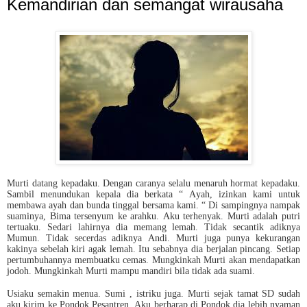
Kemandirian dan semangat wirausaha
Murti datang kepadaku. Dengan caranya selalu menaruh hormat kepadaku.
Sambil menundukan kepala dia berkata “ Ayah, izinkan kami untuk
membawa ayah dan bunda tinggal bersama kami. “ Di sampingnya nampak
suaminya, Bima tersenyum ke arahku. Aku terhenyak. Murti adalah putri
tertuaku. Sedari lahirnya dia memang lemah. Tidak secantik adiknya
Mumun. Tidak secerdas adiknya Andi. Murti juga punya kekurangan
kakinya sebelah kiri agak lemah. Itu sebabnya dia berjalan pincang. Setiap
pertumbuhannya membuatku cemas. Mungkinkah Murti akan mendapatkan
jodoh. Mungkinkah Murti mampu mandiri bila tidak ada suami.
Usiaku semakin menua. Sumi , istriku juga. Murti sejak tamat SD sudah
aku kirim ke Pondok Pesantren. Aku berharap di Pondok dia lebih nyaman