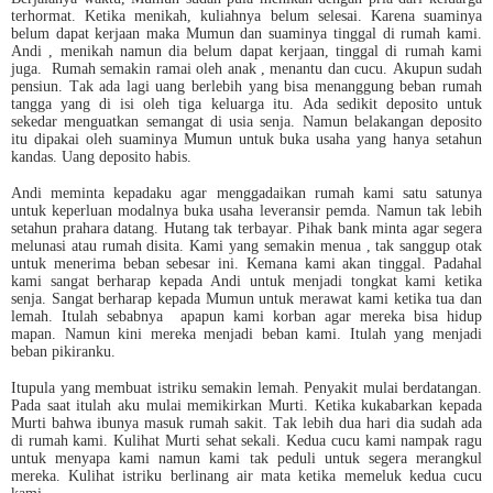
terhormat. Ketika menikah, kuliahnya belum selesai. Karena suaminya
belum dapat kerjaan maka Mumun dan suaminya tinggal di rumah kami.
Andi , menikah namun dia belum dapat kerjaan, tinggal di rumah kami
juga. Rumah semakin ramai oleh anak , menantu dan cucu. Akupun sudah
pensiun. Tak ada lagi uang berlebih yang bisa menanggung beban rumah
tangga yang di isi oleh tiga keluarga itu. Ada sedikit deposito untuk
sekedar menguatkan semangat di usia senja. Namun belakangan deposito
itu dipakai oleh suaminya Mumun untuk buka usaha yang hanya setahun
kandas. Uang deposito habis.
Andi meminta kepadaku agar menggadaikan rumah kami satu satunya
untuk keperluan modalnya buka usaha leveransir pemda. Namun tak lebih
setahun prahara datang. Hutang tak terbayar. Pihak bank minta agar segera
melunasi atau rumah disita. Kami yang semakin menua , tak sanggup otak
untuk menerima beban sebesar ini. Kemana kami akan tinggal. Padahal
kami sangat berharap kepada Andi untuk menjadi tongkat kami ketika
senja. Sangat berharap kepada Mumun untuk merawat kami ketika tua dan
lemah. Itulah sebabnya apapun kami korban agar mereka bisa hidup
mapan. Namun kini mereka menjadi beban kami. Itulah yang menjadi
beban pikiranku.
Itupula yang membuat istriku semakin lemah. Penyakit mulai berdatangan.
Pada saat itulah aku mulai memikirkan Murti. Ketika kukabarkan kepada
Murti bahwa ibunya masuk rumah sakit. Tak lebih dua hari dia sudah ada
di rumah kami. Kulihat Murti sehat sekali. Kedua cucu kami nampak ragu
untuk menyapa kami namun kami tak peduli untuk segera merangkul
mereka. Kulihat istriku berlinang air mata ketika memeluk kedua cucu