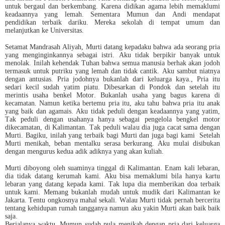
untuk bergaul dan berkembang. Karena didikan agama lebih memaklumi
keadaannya yang lemah. Sementara Mumun dan Andi mendapat
pendidikan terbaik dariku. Mereka sekolah di tempat umum dan
melanjutkan ke Universitas.
Setamat Mandrasah Aliyah, Murti datang kepadaku bahwa ada seorang pria
yang menginginkannya sebagai istri. Aku tidak berpikir banyak untuk
menolak. Inilah kehendak Tuhan bahwa semua manusia berhak akan jodoh
termasuk untuk putriku yang lemah dan tidak cantik. Aku sambut niatnya
dengan antusias. Pria jodohnya bukanlah dari keluarga kaya., Pria itu
sedari kecil sudah yatim piatu. Dibesarkan di Pondok dan setelah itu
merintis usaha benkel Motor. Bukanlah usaha yang bagus karena di
kecamatan. Namun ketika bertemu pria itu, aku tahu bahwa pria itu anak
yang baik dan agamais. Aku tidak peduli dengan keadaannya yang yatim,
Tak peduli dengan usahanya hanya sebagai pengelola bengkel motor
dikecamatan, di Kalimantan. Tak peduli walau dia juga cacat sama dengan
Murti. Bagiku, inilah yang terbaik bagi Murti dan juga bagi kami Setelah
Murti menikah, beban mentalku serasa berkurang. Aku mulai disibukan
dengan mengurus kedua adik adiknya yang akan kuliah.
Murti diboyong oleh suaminya tinggal di Kalimantan. Enam kali lebaran,
dia tidak datang kerumah kami. Aku bisa memaklumi bila hanya kartu
lebaran yang datang kepada kami. Tak lupa dia memberikan doa terbaik
untuk kami. Memang bukanlah mudah untuk mudik dari Kalimantan ke
Jakarta. Tentu ongkosnya mahal sekali. Walau Murti tidak pernah bercerita
tentang kehidupan rumah tangganya namun aku yakin Murti akan baik baik
saja.
Berjalanya waktu, Mumun sudah pula menikah dengan pria dari keluarga