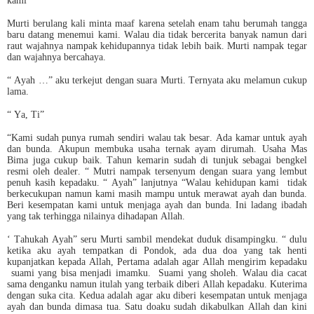
kami
Murti berulang kali minta maaf karena setelah enam tahu berumah tangga
baru datang menemui kami. Walau dia tidak bercerita banyak namun dari
raut wajahnya nampak kehidupannya tidak lebih baik. Murti nampak tegar
dan wajahnya bercahaya.
“ Ayah …” aku terkejut dengan suara Murti. Ternyata aku melamun cukup
lama.
“ Ya, Ti”
“Kami sudah punya rumah sendiri walau tak besar. Ada kamar untuk ayah
dan bunda. Akupun membuka usaha ternak ayam dirumah. Usaha Mas
Bima juga cukup baik. Tahun kemarin sudah di tunjuk sebagai bengkel
resmi oleh dealer. “ Mutri nampak tersenyum dengan suara yang lembut
penuh kasih kepadaku. “ Ayah” lanjutnya “Walau kehidupan kami tidak
berkecukupan namun kami masih mampu untuk merawat ayah dan bunda.
Beri kesempatan kami untuk menjaga ayah dan bunda. Ini ladang ibadah
yang tak terhingga nilainya dihadapan Allah.
‘ Tahukah Ayah” seru Murti sambil mendekat duduk disampingku. “ dulu
ketika aku ayah tempatkan di Pondok, ada dua doa yang tak henti
kupanjatkan kepada Allah, Pertama adalah agar Allah mengirim kepadaku
suami yang bisa menjadi imamku. Suami yang sholeh. Walau dia cacat
sama denganku namun itulah yang terbaik diberi Allah kepadaku. Kuterima
dengan suka cita. Kedua adalah agar aku diberi kesempatan untuk menjaga
ayah dan bunda dimasa tua. Satu doaku sudah dikabulkan Allah dan kini