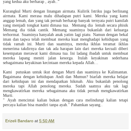
yang kedua aku berharap , ayah..”
Kurangkul Murti dengan linangan airmata. Kulirik Istriku juga berlinang
airmata. Kami merasa malu dihadapan putri kami. Mereka yang kami
anggap lemah, dan yang tak pernah berharap banyak ternyata putri kamilah
yang menjadi tongkat kami dimasa tua. Memang dia lemah secara phisik
Memang dia tidak cantik. Memang suaminya bukanlah dari keluarga
terhormat. Suaminya hanyalah anak yatim lagi piatu. Namun dengan bekal
iman dan taqwa telah membuat mereka kuat menghadapi kehidupan yang
tidak ramah ini. Murti dan suaminya, mereka ikhlas teramat ikhlas
menerima takdirnya dan tak ada harapan lain dari mereka kecuali diberi
kesempatan merawat kami dimasa tua. Ini ladang ibadah untuk membuat
mereka lapang meniti jalan kesorga. Itulah keyakinan sederhana
sebagaimana keyakinan kecintaan mereka kepada Allah…
Kami putuskan untuk ikut dengan Murti dan suaminya ke Kalimantan.
Bagaimana dengan kehidupan Andi dan Mumun? biarlah mereka belajar
dari kehidupan ini dan mendapatkan hikmah. Aku bukanlah penolong
mereka tapi Allah penolong mereka. Sudah saatnya aku tak lagi
mengkawatirkan mereka sebagaimana aku tidak pernah mengkawatirkan
Murti.
" Ayah mencintai kalian bukan dengan cara melindungi kalian tetapi
percaya kalian bisa mandiri tanpa ayah." Pahamkan sayang..
Erizeli Bandaro
at
5:50 AM