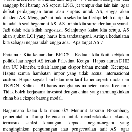
sanggup beli barang AS seperti LNG, jet tempur dan lain lain, agar
defisit perdagangan turun atau surplus untuk AS, engga akan
diladeni AS. Mengapa? ini bukan sekedar tarif tetapi lebih daripada
itu adalah soal hegemoni AS. AS minta kita surrender tanpa syarat.
Jadi tidak ada istilah negosiasi. Selanjutnya kalau kita setuju, AS
akan ajukan LOI yang harus kita tandatangani. Artinya kedaulatan
kita sebagai negara udah engga ada.
Apa target AS ?
Pertama : Kita keluar dari BRICS . Kedua : kita ikuti kebijakan
politik luar negeri AS terkait Palestina. Ketiga : Hapus aturan DHE
dan UU Minerba terkait larangan ekspor bahan mentah. Keempat.
Hapus semua hambatan impor yang tidak sesuai internasional
custom. Hapus segala hambatan non tarif barier seperti quota dan
TKPDN. Kelima : BI harus menghapus moneter barier. Keenan :
Tidak boleh kerjasama investasi dengan china yang memungkinkan
china bisa ekspor barang modal.
Bagaimana kalau kita menolak? Menurut laporan Bloomberg,
pemerintahan Trump berencana untuk memberlakukan tekanan,
termasuk sanksi keuangan, kepada negara-negara yang
menginginkan pengurangan atau pengecualian tarif AS, agar