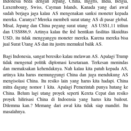
Indonesia beda dengan Jepang, China, Inggris, India, Belgia,
Luxembourg, Swiss, Cayman Islands, Kanada yang dari awal
sudah berjaga jaga kalau AS mengenakan sanksi moneter kepada
mereka. Caranya? Mereka membeli surat utang AS di pasar global.
Misal, Jepang dan China pegang surat utang
AS US$1,11 triliun
dan US$886,9. Artinya kalau the fed hentikan fasilitas likuiditas
USD, itu tidak mengganggu moneter mereka. Karena mereka bisa
jual Surat Utang AS dan itu justru memukul balik AS.
Bagi Indonesia, sangat beresiko kalau melawan AS. Apalagi Trump
tidak mengenal politik diplomasi kesetaraan. Terkesan menindas
dan memaksakan kehendaknya. Nah kalau kita patuh kepada AS,
artinya kita harus memunggungi China dan juga mendukung AS
mengisolasi China.
Itu resiko lain yang harus kita hadapi. China
mitra dagang
nomor 1 kita.
Apalagi Pemerintah punya hutang ke
China. Belum lagi utang proyek seperti Kereta Cepat dan resiko
proyek hilirisasi China di Indoensia yang harus kita bailout.
Dilemma kan.? Memang dari awal kita tidak siap mandiri. Itu
masalahnya.