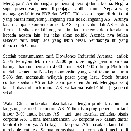
Mengapa ? AS itu bangsa pemenang perang dunia kedua. Negara
super power yang menjadi penjaga stabilitas dunia. Negara yang
menggagas lahirnya PBB dan WTO. Tidak ada negara di dunia ini
yang barani menyerang langsung atau tidak langsung AS. Artinya
kalau sampai ekonomi domestik AS terpuruk itu ulah AS sendiri.
Termasuk sikap reaktif negara lain. Jadi melemparkan kesalahan
kepada negara lain, itu jelas sikap politik. Agenda nya bukan
sekedar tarif, tetapi ada yang lebih besar. Setidaknya itu yang
dibaca oleh China.
Setelah pengumuman tarif, DowJones Industrial Average anjlok
5,5%, kerugian lebih dari 2.200 poin, sehingga penurunan dua
harinya hampir mencapai 4.000 poin. S&P 500 ditutup 6% lebih
rendah, sementara Nasdaq Composite yang sarat teknologi turun
5,8% dan memasuki wilayah pasar yang lesu. Stock futures
contracts saham AS anjlok tajam pada hari Jumat.
Mengapa yang
kena imbas duluan korporat AS. Ya karena reaksi China juga cepat
sekali.
Walau China melakukan aksi balasan dengan prudent, namun itu
langsung ke mesin ekonomi AS. Yaitu disamping pengenaan tarif
impor 34% untuk barang AS, tapi juga restriksi terhadap bisnis
corporat AS. China menambahkan 16 korporat AS dalam daftar
kontrol ekspornya. Ada lagi 11 korporat AS masuk dalam daftar
unreliable entities. Semua perusahaan itu termasuk bluechip di