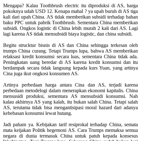
Mengapa? Kalau Toothbrush electric itu diproduksi di AS, harga
pokoknya udah USD 12. Kenapa mahal ? ya upah buruh di AS tiga
kali dari upah China. AS tidak memberikan subsidi terhadap bahan
baku PPC untuk pabrik Toothbrush. Sementara China memberikan
subsidi. Ongkos logistic di China lebih murah 2 kali dari AS. Lagi
lagi karena AS tidak mensubsidi biaya logistic, dan china subsidi.
Begitu strucktur bisnis di AS dan China sehingga terkesan oleh
trumps China curang. Tetapi Trumps lupa, bahwa AS memberikan
relaksasi kredit konsumsi secara luas, sementara China tidak ada.
Peningkatan uang beredar di AS karena kredit konsumsi dan itu
berdampak secara tidak langsung kepada kurs Yuan, yang artinya
Cina juga ikut ongkosi konsumen AS.
Artinya perbedaan harga antara Cina dan AS, terjadi karena
perbedaan metodelogi dalam menerapkan ekonomi kapitalis. China
mensusidi produksi, sementara AS mensubsidi konsumsi. Nah
kalau akhirnya AS yang kalah, itu bukan salah China. Tetapi salah
AS, terutama tidak bisa mengantisipasi moral hazard dari adanya
kebebasan konsumsi lewat hutang.
Jadi paham ya. Kebijakan tarif resiprokal terhadap China, semata
mata keijakan Politik hegemoni AS. Cara Trumps memaksa semua
negara di dunia termasuk China untuk patuh kepada konsesus