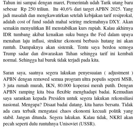
Tahun ini sampai dengan maret, Pemerintah udah Tarik utang baru
sebesar
Rp 250 triliun.
Itu 40,6% dari target APBN 2025. Yang
jadi masalah dan mengkawatirkan setelah kebijakan tarif resiprokal,
adalah cost of fund sudah mahal seiring melemahnya DXY. Akan
semakin menyulitkan BI menstabilkan kurs rupiah. Kalau akhirnya
IDR tumbang akibat kenaikan suku bunga the Fed dalam upaya
menahan laju inflasi, struktur ekonomi berbasis hutang ini akan
runtuh. Dampaknya akan sistemik. Tentu saya berdoa semoga
Trump sadar dan diwaraskan Tuhan sehingga tarif ini kembali
normal. Sehingga hal buruk tidak terjadi pada kita.
Saran saya, saatnya segera lakukan penyesuaian ( adjustment )
APBN dengan removed semua program ultra populis seperti MSB,
3 juta rumah murah, IKN, 80.000 koperasi merah putih. Dengan
APBN ramping kita bisa flexible menghadapi badai. Kemudian
saya sarankan kepada Presiden untuk segera lakukan rekonsiliasi
nasional. Mengapa? Disaat badai datang, kita harus bersatu. Tidak
ada cara terbaik mengatasi chaos ekonomi kecuali politik yang
stabil. Jangan ditunda. Segera lakukan. Kalau tidak, NKRI akan
pecah seperti dulu runtuhnya Unisoviet (USSR).