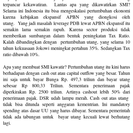
terpancar kekawatiran.
Lantas apa yang dikawatirkan SMI?
Selama ini Indonesia itu bisa mengeskalasi pertumbuhan ekonomi
karena kebijakan ekspansif APBN yang diongkosi oleh
utang.
Yang jadi masalah leverage PDB lewat APBN ekspansif itu
semakin lama semakin rapuh. Karena sector produksi tidak
memberikan sumbangan dalam bentuk peningkatan Tax Ratio.
Kalah dibandingkan dengan
pertumbuhan utang, y
ang selama 10
tahun kekuasaan Jokowi meningkat pertahun 35%. Sedangkan Tax
ratio dibawah 10%.
Apa yang membuat SMI kawatir? Pertumbuhan utang itu kini harus
berhadapan dengan cash out atau capital outflow yang besar. Tahun
ini saja untuk bayar Bunga Rp. 497,3 triliun dan bayar utang
sebesar Rp 800,33 Triliun. Sementara penerimaan pajak
diperkirakan Rp. 2500 triliun. Artinya cashout lebih 50% dari
penerimaan pajak. DSR udah lampu merah. Cash out atas utang
tidak bisa ditunda seperti anggaran kementrian. Ini mandatory
spending atas dasar UU yang harus dibayar. Sementara pemerintah
tidak ada tabungan untuk
bayar utang kecuali lewat berhutang
lagi.