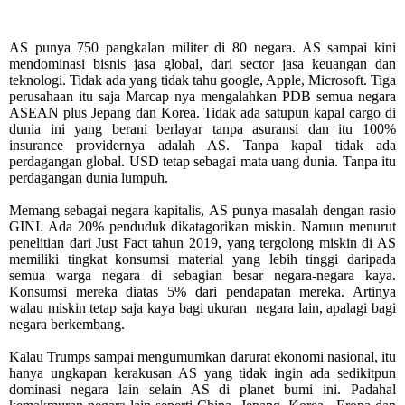
AS punya 750 pangkalan militer di 80 negara. AS sampai kini
mendominasi bisnis jasa global, dari sector jasa keuangan dan
teknologi. Tidak ada yang tidak tahu google, Apple, Microsoft. Tiga
perusahaan itu saja Marcap nya mengalahkan PDB semua negara
ASEAN plus Jepang dan Korea. Tidak ada satupun kapal cargo di
dunia ini yang berani berlayar tanpa asuransi dan itu 100%
insurance providernya adalah AS. Tanpa kapal tidak ada
perdagangan global. USD tetap sebagai mata uang dunia. Tanpa itu
perdagangan dunia lumpuh.
Memang sebagai negara kapitalis, AS punya masalah dengan rasio
GINI. Ada 20% penduduk dikatagorikan miskin. Namun menurut
penelitian dari Just Fact tahun 2019, yang tergolong miskin di AS
memiliki tingkat konsumsi material yang lebih tinggi daripada
semua warga negara di sebagian besar negara-negara kaya.
Konsumsi mereka diatas 5% dari pendapatan mereka. Artinya
walau miskin tetap saja kaya bagi ukuran
negara lain, apalagi bagi
negara berkembang.
Kalau Trumps sampai mengumumkan darurat ekonomi nasional, itu
hanya ungkapan kerakusan AS yang tidak ingin ada sedikitpun
dominasi negara lain selain AS di planet bumi ini. Padahal