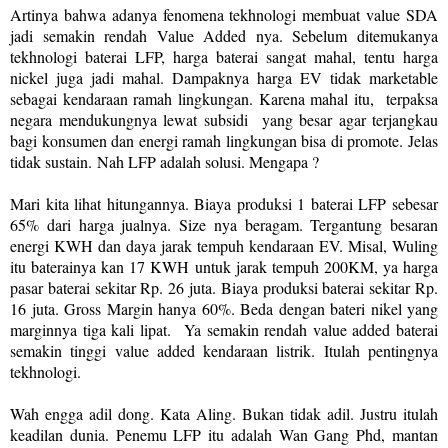
Artinya bahwa adanya fenomena tekhnologi membuat value SDA
jadi semakin rendah Value Added nya. Sebelum ditemukanya
tekhnologi baterai LFP, harga baterai sangat mahal, tentu harga
nickel juga jadi mahal. Dampaknya harga EV tidak marketable
sebagai kendaraan ramah lingkungan. Karena mahal itu, terpaksa
negara mendukungnya lewat subsidi yang besar agar terjangkau
bagi konsumen dan energi ramah lingkungan bisa di promote. Jelas
tidak sustain.
Nah LFP adalah solusi. Mengapa ?
Mari kita lihat hitungannya. Biaya produksi 1 baterai LFP sebesar
65% dari harga jualnya. Size nya beragam. Tergantung besaran
energi KWH dan daya jarak tempuh kendaraan EV. Misal, Wuling
itu baterainya kan 17 KWH untuk jarak tempuh 200KM, ya harga
pasar baterai sekitar Rp. 26 juta. Biaya produksi baterai sekitar Rp.
16 juta. Gross Margin hanya 60%. Beda dengan bateri nikel yang
marginnya tiga kali lipat.
Ya semakin rendah value added baterai
semakin tinggi value added kendaraan listrik. Itulah pentingnya
tekhnologi.
Wah engga adil dong. Kata Aling. Bukan tidak adil. Justru itulah
keadilan dunia. Penemu LFP itu adalah Wan Gang Phd, mantan