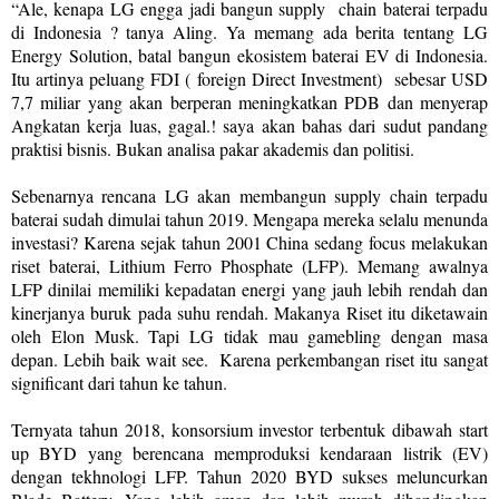
“Ale, kenapa LG engga jadi bangun supply
chain baterai terpadu
di Indonesia ? tanya Aling. Ya memang ada berita tentang LG
Energy Solution, batal bangun ekosistem baterai EV di Indonesia.
Itu artinya peluang FDI ( foreign Direct Investment)
sebesar USD
7,7 miliar yang akan berperan meningkatkan PDB dan menyerap
Angkatan kerja luas, gagal.! saya akan bahas dari sudut pandang
praktisi bisnis. Bukan analisa pakar akademis dan politisi.
Sebenarnya rencana LG akan membangun supply chain terpadu
baterai sudah dimulai tahun 2019. Mengapa mereka selalu menunda
investasi? Karena sejak tahun 2001 China sedang focus melakukan
riset baterai, Lithium Ferro Phosphate (LFP). Memang awalnya
LFP dinilai memiliki kepadatan energi yang jauh lebih rendah dan
kinerjanya buruk pada suhu rendah. Makanya Riset itu diketawain
oleh Elon Musk. Tapi LG tidak mau gamebling dengan masa
depan. Lebih baik wait see. Karena perkembangan riset itu sangat
significant dari tahun ke tahun.
Ternyata tahun 2018, konsorsium investor terbentuk dibawah start
up BYD yang berencana memproduksi kendaraan listrik (EV)
dengan tekhnologi LFP. Tahun 2020 BYD sukses meluncurkan