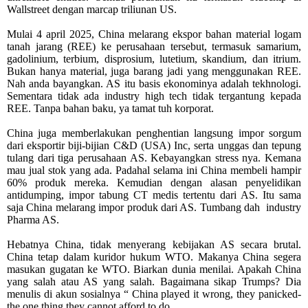
Wallstreet dengan marcap triliunan US.
Mulai 4 april 2025, China melarang ekspor bahan material logam
tanah jarang (REE) ke perusahaan tersebut, termasuk samarium,
gadolinium, terbium, disprosium, lutetium, skandium, dan itrium.
Bukan hanya material, juga barang jadi yang menggunakan REE.
Nah anda bayangkan. AS itu basis ekonominya adalah tekhnologi.
Sementara tidak ada industry high tech tidak tergantung kepada
REE. Tanpa bahan baku, ya tamat tuh korporat.
China juga memberlakukan penghentian langsung impor sorgum
dari eksportir biji-bijian C&D (USA) Inc, serta unggas dan tepung
tulang dari tiga perusahaan AS. Kebayangkan stress nya. Kemana
mau jual stok yang ada. Padahal selama ini China membeli hampir
60% produk mereka. Kemudian dengan alasan penyelidikan
antidumping, impor tabung CT medis tertentu dari AS. Itu sama
saja China melarang impor produk dari AS. Tumbang dah
industry
Pharma AS.
Hebatnya China, tidak menyerang kebijakan AS secara brutal.
China tetap dalam kuridor hukum WTO. Makanya China segera
masukan gugatan ke WTO. Biarkan dunia menilai. Apakah China
yang salah atau AS yang salah. Bagaimana sikap Trumps? Dia
menulis di akun sosialnya “ China played it wrong, they panicked-
the one thing they cannot afford to do.