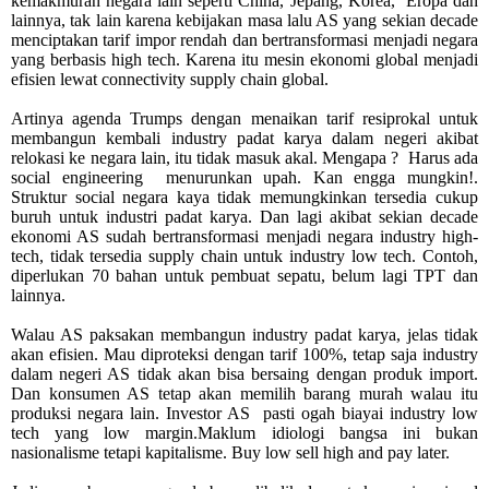
kemakmuran negara lain seperti China, Jepang, Korea,
Eropa dan
lainnya, tak lain karena kebijakan masa lalu AS yang sekian decade
menciptakan tarif impor rendah dan bertransformasi menjadi negara
yang berbasis high tech. Karena itu mesin ekonomi global menjadi
efisien lewat connectivity supply chain global.
Artinya agenda Trumps dengan menaikan tarif resiprokal untuk
membangun kembali industry padat karya dalam negeri akibat
relokasi ke negara lain, itu tidak masuk akal. Mengapa ?
Harus ada
social engineering
menurunkan upah. Kan engga mungkin!.
Struktur social negara kaya tidak memungkinkan tersedia cukup
buruh untuk industri padat karya. Dan lagi akibat sekian decade
ekonomi AS sudah bertransformasi menjadi negara industry high-
tech, tidak tersedia supply chain untuk industry low tech. Contoh,
diperlukan 70 bahan untuk pembuat sepatu, belum lagi TPT dan
lainnya.
Walau AS paksakan membangun industry padat karya, jelas tidak
akan efisien. Mau diproteksi dengan tarif 100%, tetap saja industry
dalam negeri AS tidak akan bisa bersaing dengan produk import.
Dan konsumen AS tetap akan memilih barang murah walau itu
produksi negara lain. Investor AS
pasti ogah biayai industry low
tech yang low margin.Maklum idiologi bangsa ini bukan
nasionalisme tetapi kapitalisme. Buy low sell high and pay later.