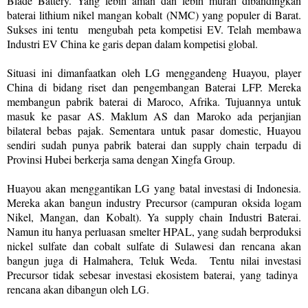
Blade Battery. Yang lebih aman dan lebih murah dibandingkan
baterai lithium nikel mangan kobalt (NMC) yang populer di Barat.
Sukses ini tentu
mengubah peta kompetisi EV. Telah membawa
Industri EV China ke garis depan dalam kompetisi global.
Situasi ini dimanfaatkan oleh LG menggandeng Huayou, player
China di bidang riset dan pengembangan Baterai LFP. Mereka
membangun pabrik baterai di Maroco, Afrika. Tujuannya untuk
masuk ke pasar AS. Maklum AS dan Maroko ada perjanjian
bilateral bebas pajak. Sementara untuk pasar domestic, Huayou
sendiri sudah punya pabrik baterai dan supply chain terpadu di
Provinsi Hubei berkerja sama dengan Xingfa Group.
Huayou akan menggantikan LG yang batal investasi di Indonesia.
Mereka akan bangun industry Precursor (campuran oksida logam
Nikel, Mangan, dan Kobalt). Ya supply chain Industri Baterai.
Namun itu hanya perluasan smelter HPAL, yang sudah berproduksi
nickel sulfate dan cobalt sulfate di Sulawesi dan rencana akan
bangun juga di Halmahera, Teluk Weda.
Tentu nilai investasi
Precursor tidak sebesar investasi ekosistem baterai, yang tadinya
rencana akan dibangun oleh LG.