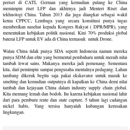
periset di CATL German yang kemudian pulang ke China
memimpin riset LFP dan akhirnya jadi Menteri Riset dan
tekhnologi China. Tahun 2013 dia juga diangkat sebagai wakil
ketua CPPCC, Lembaga yang secara konstitusi punya tugas
memberikan nasehat kepada Kongres Rakyat ( DPR/MPR), yang
menentukan kebijakan politik nasional.
Kini
70% produksi global
baterai LFP untuk EV ada di China termasuk untuk Drone.
Walau China tidak punya SDA seperti Indonesia namun mereka
punya SDM dan elite yang bermental pembaharu untuk meraih nilai
tambah lewat sains. Makanya mereka jadi pemenang. Sementara
kita, dari pemimpin sampai pengusaha mentalnya pedagang. Lahan
tambang dikeruk begitu saja pakai ekskavator untuk masuk ke
smelting dan kemudian outputnya di kapalkan ke China demi nilai
tambah dan kejayaan China dalam industry supply chain global.
Kita memang lemah dan bodoh. Itu karena kebijakan nasional lahir
dari para pemburu rente dan state capture. 5 tahun lagi cadangan
nickel habis. Yang tersisa hanyalah kubangan kerusakan
lingkungan.