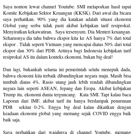
Saya nonton lewat channel Youtube. SMI melaporkan hasil rapat
Komite Kebijakan Sektor Keuangan (KKSK). Dari awal dia bicara
saya perhatikan. 90% yang dia katakan adalah situasi ekonomi
Global yang serba tidak pasti akibat kebijakan tarif resiprokal.
Menyiratkan kekawatiran.
Saya tersenyum. Dia Menteri keuangan.
Seharusnya dia tahu bahwa ekspor kita ke AS hanya 7% dari total
ekspor . Tidak seperti Vietnam yang mencapai diatas 50% dari total
ekspor dan 30% dari PDB. Artinya bagi Indonesia kebijakan tarif
resiprokal AS itu dalam konteks ekonomi, bukan big deal!
Dan lagi, bukankah selama ini pemerintah selalu menepuk dada,
bahwa ekonomi kita terbaik dibandingkan negara maju. Masih bisa
tumbuh diatas 4%. Rasio utang jauh lebih rendah dibandingkan
negara lain seperti ASEAN, Jepang dan Eropa.
Akibat kebijakan
Trump itu, ekonomi dunia terguncang.
Kata SMI. Tapi kalau baca
Laporan dari IMF, akibat tarif itu hanya berdampak penurunan
PDB sekitar 0-2%. Engga big deal kalau dikaitkan dengan
keadaan ekonomi global yang memang sejak COVID engga baik
baik saja.
Saya perhatikan dari wajahnya di channel Youtube, memang