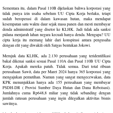
Sementara itu, dalam Pasal 110B dijelaskan bahwa korporasi yang
tidak punya izin usaha sebelum UU Cipta Kerja berlaku, tetapi
sudah beroperasi di dalam kawasan hutan, maka mendapat
kesempatan satu waktu daur sejak masa panen dan mesti membayar
denda administratif yang disetor ke KLHK. Jadi tidak ada sanksi
pidana menjarah lahan negara kecuali hanya denda. Mengapa? UU
cipta kerja itu memang lahir dari konspirasi antara pengusaha
dengan elit yang diwakili oleh Satgas bentukan Jokowi.
Merujuk data KLHK, ada 2.130 perusahaan yang teridentifikasi
bakal dikenai sanksi sesuai Pasal 110A dan Pasal 110B UU Cipta
Kerja. Apakah mereka patuh. Tidak semua. Dari total ribuan
perusahaan Sawit, data per Maret 2024 hanya 365 korporasi yang
mengajukan pemutihan. Namun yang sangat mengecewakan, data
KPK menunjukkan hanya ada 155 perusahaan yang membayar
PSDH-DR ( Provisi Sumber Daya Hutan dan Dana Reboisasi).
Jumlahnya cuma Rp648,8 miliar yang tidak sebanding dengan
jumlah ratusan perusahaan yang ingin dilegalkan aktivitas bisnis
sawitnya.