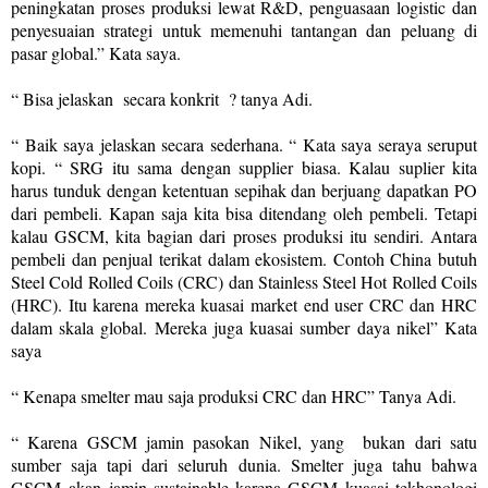
peningkatan proses produksi lewat R&D, penguasaan logistic dan
penyesuaian strategi untuk memenuhi tantangan dan peluang di
pasar global.” Kata saya.
“ Bisa jelaskan
secara konkrit
? tanya Adi.
“ Baik saya jelaskan secara sederhana. “ Kata saya seraya seruput
kopi. “ SRG itu sama dengan supplier biasa. Kalau suplier kita
harus tunduk dengan ketentuan sepihak dan berjuang dapatkan PO
dari pembeli. Kapan saja kita bisa ditendang oleh pembeli. Tetapi
kalau GSCM, kita bagian dari proses produksi itu sendiri. Antara
pembeli dan penjual terikat dalam ekosistem. Contoh China butuh
Steel Cold Rolled Coils (CRC) dan Stainless Steel Hot Rolled Coils
(HRC). Itu karena mereka kuasai market end user CRC dan HRC
dalam skala global. Mereka juga kuasai sumber daya nikel” Kata
saya
“ Kenapa smelter mau saja produksi CRC dan HRC” Tanya Adi.
“ Karena GSCM jamin pasokan Nikel, yang bukan dari satu
sumber saja tapi dari seluruh dunia. Smelter juga tahu bahwa
GSCM
akan jamin sustainable karena GSCM kuasai tekhonologi