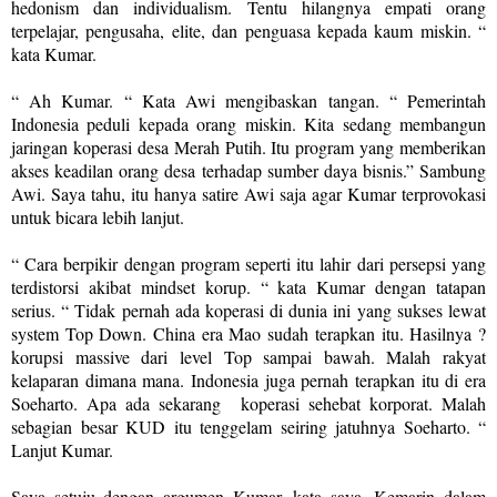
hedonism dan individualism. Tentu hilangnya empati orang
terpelajar, pengusaha, elite, dan penguasa kepada kaum miskin. “
kata Kumar.
“ Ah Kumar. “ Kata Awi mengibaskan tangan. “ Pemerintah
Indonesia peduli kepada orang miskin. Kita sedang membangun
jaringan koperasi desa Merah Putih. Itu program yang memberikan
akses keadilan orang desa terhadap sumber daya bisnis.” Sambung
Awi. Saya tahu, itu hanya satire Awi saja agar Kumar terprovokasi
untuk bicara lebih lanjut.
“ Cara berpikir dengan program seperti itu lahir dari persepsi yang
terdistorsi akibat mindset korup. “ kata Kumar dengan tatapan
serius. “ Tidak pernah ada koperasi di dunia ini yang sukses lewat
system Top Down. China era Mao sudah terapkan itu. Hasilnya ?
korupsi massive dari level Top sampai bawah. Malah rakyat
kelaparan dimana mana. Indonesia juga pernah terapkan itu di era
Soeharto. Apa ada sekarang koperasi sehebat korporat. Malah
sebagian besar KUD itu tenggelam seiring jatuhnya Soeharto. “
Lanjut Kumar.
Saya setuju dengan argumen Kumar, kata saya. Kemarin dalam