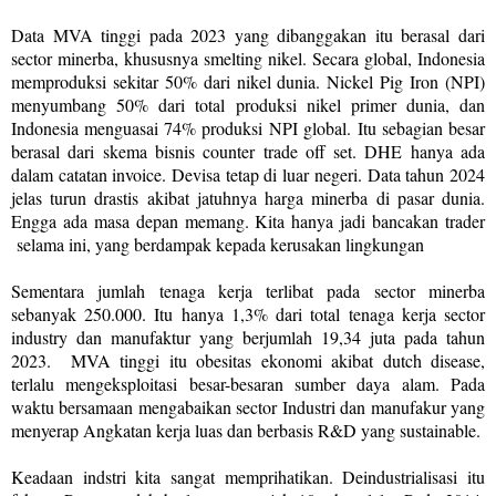
Data MVA tinggi pada 2023 yang dibanggakan itu berasal dari
sector minerba, khususnya smelting nikel. Secara global, Indonesia
memproduksi sekitar 50% dari nikel dunia. Nickel Pig Iron (NPI)
menyumbang 50% dari total produksi nikel primer dunia, dan
Indonesia menguasai 74% produksi NPI global. Itu sebagian besar
berasal dari skema bisnis counter trade off set. DHE hanya ada
dalam catatan invoice. Devisa tetap di luar negeri. Data tahun 2024
jelas turun drastis akibat jatuhnya harga minerba di pasar dunia.
Engga ada masa depan memang. Kita hanya jadi bancakan trader
selama ini, yang berdampak kepada kerusakan lingkungan
Sementara jumlah tenaga kerja terlibat pada sector minerba
sebanyak 250.000. Itu hanya 1,3% dari total tenaga kerja sector
industry dan manufaktur yang berjumlah 19,34 juta pada tahun
2023.
MVA tinggi itu obesitas ekonomi akibat dutch disease,
terlalu mengeksploitasi besar-besaran sumber daya alam. Pada
waktu bersamaan mengabaikan sector Industri dan manufakur yang
menyerap Angkatan kerja luas dan berbasis R&D yang sustainable.
Keadaan indstri kita sangat memprihatikan. Deindustrialisasi itu