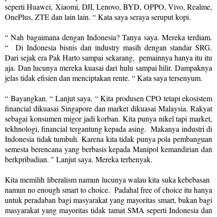
seperti Huawei, Xiaomi, DJI, Lenovo, BYD, OPPO, Vivo, Realme,
OnePlus, ZTE dan lain lain. “ Kata saya seraya seruput kopi.
“ Nah bagaimana dengan Indonesia? Tanya saya. Mereka terdiam.
“
Di Indonesia bisnis dan industry masih dengan standar SRG.
Dari sejak era Pak Harto sampai sekarang,
pemainnya hanya itu itu
aja. Dan lucunya mereka kuasai dari hulu sampai hilir. Dampaknya
jelas tidak efisien dan menciptakan rente. “ Kata saya tersenyum.
“ Bayangkan. “ Lanjut saya. “ Kita produsen CPO tetapi ekosistem
financial dikuasai Singapore dan market dikuasai Malaysia. Rakyat
sebagai konsumen migor jadi korban. Kita punya nikel tapi market,
tekhnologi, financial tergantung kepada asing.
Makanya industri di
Indonesia tidak tumbuh. Karena kita tidak punya pola pembanguan
semesta berencana yang berbasis kepada Manipol kemandirian dan
berkpribadian. " Lanjut saya. Mereka terhenyak.
Kita memilih liberalism namun lucunya walau kita suka kebebasan
namun no enough smart to choice. Padahal free of choice itu hanya
untuk peradaban bagi masyarakat yang mayoritas smart, bukan bagi
masyarakat yang mayoritas tidak tamat SMA seperti Indonesia dan