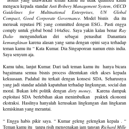
mengacu kepada standar
Anti Bribery Management System
,
OECD
Guidelines for Multinational Enterprises
,
UN Global
Compact
,
Good Corporate Governance.
Model bisnis dia itu
merusak reputasi PE yang committed dengan ESG.. Pasti engga
comply untuk global bond 144aSec. Saya yakin kalau benar
Ray
Dalio
mengundurkan diri sebagai penasihat Danantara
kemungkinan
karena alasan yang sama dengan opini saya terhadap
teman kamu itu “ Kata Kumar. Dia Singaporean namun etnis india.
Saya senyum aja.
Kamu tahu, lanjut Kumar. Dari tadi teman kamu itu hanya bicara
bagaimana semua bisnis process ditentukan oleh akses kepada
kekuasaan. Padahal itu terkait dengan konsesi SDA. Seharusnya
yang jadi standar adalah kapatuhan terhadap lingkungan, social dan
moral. Bukan lobi politik dengan
dirty money
. Karena dampak
exploitasi SDA berlebihan akan menimbulkan praktek ekonomi
ekstraksi. Hasilnya hanyalah kerusakan lingkungan dan lingkaran
kemiskinan yang merantai.
“ Engga habis pikir saya. “ Kumar geleng gelengkan kepala . “
Teman kamu itu tanpa risih mengenakan jam tangan
Richard Mille