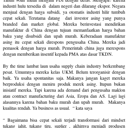
industri hulu tersedia di
dalam negeri dan dilarang ekspor. Negara
menjual dengan harga subsidi, ya otomatis industri hilir tumbuh
cepat sekali. Terutama datang
dari investor asing yang punya
branded dan market global. Mereka berinvestasi mendirikan
manufaktur di China dengan tujuan memanfaatkan harga bahan
baku yang disubsidi dan upah murah. Keberadaan manufaktur
asing itu cepat sekali direspons pengusaha China. Mereka jadi
pemasok dengan harga murah. Pemerintah china juga merespons
dengan memberikan insentif kepada PMA atas dasar TKDN.
By the time lambat laun usaha supply chain industry berkembang
pesat. Umumnya mereka kelas UKM. Belum terorganisir dengan
baik. Ya usaha spontanitas saja. Makanya jangan kaget mereka
berproduksi dengan meniru produk merek asing. Itupun bukan
inisiatif mereka. Tapi karena ada demand dari pengusaha maklon
atau contract manufacturing dari Asia, Eropa dan AS. Lagi lagi
alasannya karena bahan baku murah dan upah murah.
Makanya
kualitas rendah. Ya business as usual.
“ kata saya
“ Bagaimana bisa cepat sekali terjadi transformasi dari mindset
tukang jahit, tukang tiru, suplier , akhirnya menjadi produsen