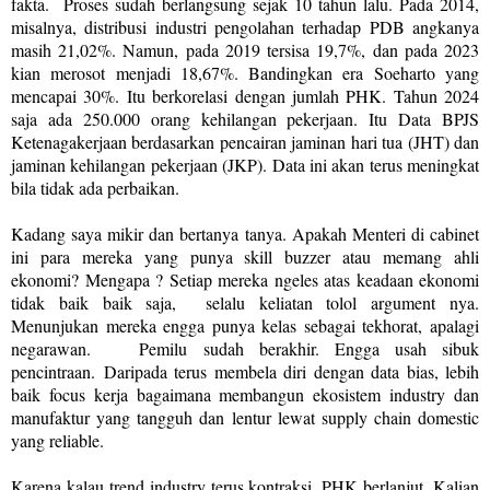
fakta.
Proses sudah berlangsung sejak 10 tahun lalu. Pada 2014,
misalnya, distribusi industri pengolahan terhadap PDB angkanya
masih 21,02%. Namun, pada 2019 tersisa 19,7%, dan pada 2023
kian merosot menjadi 18,67%. Bandingkan era Soeharto yang
mencapai 30%. Itu berkorelasi dengan jumlah PHK. Tahun 2024
saja ada 250.000 orang kehilangan pekerjaan. Itu Data BPJS
Ketenagakerjaan berdasarkan pencairan jaminan hari tua (JHT) dan
jaminan kehilangan pekerjaan (JKP). Data ini akan terus meningkat
bila tidak ada perbaikan.
Kadang saya mikir dan bertanya tanya. Apakah Menteri di cabinet
ini para mereka yang punya skill buzzer atau memang ahli
ekonomi? Mengapa ? Setiap mereka ngeles atas keadaan ekonomi
tidak baik baik saja,
selalu keliatan tolol argument nya.
Menunjukan mereka engga punya kelas sebagai tekhorat, apalagi
negarawan.
Pemilu sudah berakhir. Engga usah sibuk
pencintraan.
Daripada terus membela diri dengan data bias, lebih
baik focus kerja bagaimana membangun ekosistem industry dan
manufaktur yang tangguh dan lentur lewat supply chain domestic
yang reliable.
Karena kalau trend industry terus kontraksi, PHK berlanjut. Kalian