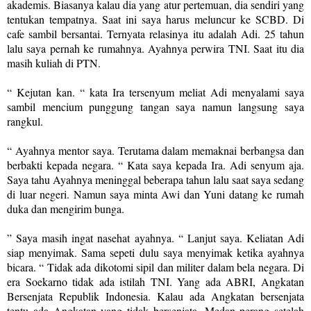
akademis. Biasanya kalau dia yang atur pertemuan, dia sendiri yang
tentukan tempatnya. Saat ini saya harus meluncur ke SCBD. Di
cafe sambil bersantai. Ternyata relasinya itu adalah Adi. 25 tahun
lalu saya pernah ke rumahnya. Ayahnya perwira TNI. Saat itu dia
masih kuliah di PTN.
“ Kejutan kan. “ kata Ira tersenyum meliat Adi menyalami saya
sambil mencium punggung tangan saya namun langsung saya
rangkul.
“ Ayahnya mentor saya. Terutama dalam memaknai berbangsa dan
berbakti kepada negara. “ Kata saya kepada Ira. Adi senyum aja.
Saya tahu Ayahnya meninggal beberapa tahun lalu saat saya sedang
di luar negeri. Namun saya minta Awi dan Yuni datang ke rumah
duka dan mengirim bunga.
” Saya masih ingat nasehat ayahnya. “ Lanjut saya. Keliatan Adi
siap menyimak. Sama sepeti dulu saya menyimak ketika ayahnya
bicara. “ Tidak ada dikotomi sipil dan militer dalam bela negara. Di
era Soekarno tidak ada istilah TNI. Yang ada ABRI, Angkatan
Bersenjata Republik Indonesia. Kalau ada Angkatan bersenjata
tentu ada Angkatan yang tidak bersenjata. Medan perang setelah