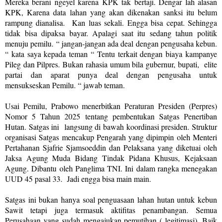
Mereka berani ngeyel karena KPK tak bertaji. Dengar lah alasan
KPK, Karena data lahan yang akan dikenakan sanksi itu belum
rampung dianalisa.
Kan luas sekali. Engga bisa cepat. Sehingga
tidak bisa dipaksa bayar. Apalagi saat itu sedang tahun politik
menuju pemilu. “ jangan-jangan ada deal dengan pengusaha kebun.
“ kata saya kepada teman “ Tentu terkait dengan biaya kampanye
Pileg dan Pilpres. Bukan rahasia umum bila gubernur, bupati,
elite
partai dan aparat punya deal dengan pengusaha untuk
mensukseskan Pemilu. “ jawab teman.
Usai Pemilu, Prabowo menerbitkan Peraturan Presiden (Perpres)
Nomor 5 Tahun 2025 tentang pembentukan Satgas Penertiban
Hutan. Satgas ini
langsung di bawah koordinasi presiden. Struktur
organisasi Satgas mencakup Pengarah yang dipimpin oleh Menteri
Pertahanan Sjafrie Sjamsoeddin dan Pelaksana yang diketuai oleh
Jaksa Agung Muda Bidang Tindak Pidana Khusus, Kejaksaan
Agung. Dibantu oleh Panglima TNI. Ini dalam rangka menegakan
UUD 45 pasal 33.
Jadi engga bisa main main.
Satgas ini bukan hanya soal penguasaan lahan hutan untuk kebun
Sawit tetapi juga termasuk aktifitas penambangan. Semua
Perusahaan yang sudah mengajukan pemutihan ( legitimasi). Baik