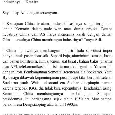
industrinya. “ Kata ira.
Saya tatap Adi dengan tersenyum.
“ Kemajuan China terutama industrialisasi nya sangat teruji dan
lentur. Kemarin dalam trade war, mata dunia terbuka. Betapa
hebatnya China dan AS harus menerima kalah dengan damai.
Gimana awalnya China membangun industrinya? Tanya Adi.
“ China itu awalnya membangun industri hulu substitusi impor
hanya untuk pasar domestik. Seperti baja, aluminium, semen, kaca,
dan bahan konstruksi, kimia, tenun, alat berat , bahan baku
pharma
atau API, telekomunikasi, alutsista termasuk dirgantara. Ya samalah
dengan Pola Pembangunan Semesta Berencana ala Soekarno. Yaitu
By design dibawah kepemimpinan pusat. Tapi kita
berubah setelah
Soekarno jatuh. Walau ekonomi era Soeharto terpimpin namun
karena terjebak IGGI dia tidak bisa sepenuhnya kendalikan asing
.
Sementara China membangunnya
berkelanjutan. Siapapun
presidennya. Itu berlangsung sejak tahun 1950 era Mao sampai
berakhir era Dengxiaoping atau tahun 1990an.
Tahun 90an mulai mengalir FDI dengan deras. Mengapa? karena