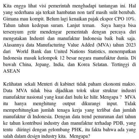
Kita engga lihat visi pemerintah menghadapi tantangan ini. Hal
yang sederhana aja terkait hambatan non tarif masih sulit berubah.
Gimana mau kompit. Belum lagi kenaikan pajak ekspor CPO 10%.
Tahun tahun kedepan suram. Lanjut teman.
Saya hanya bisa
tersenyum getir mendengar pemerintah dengan percaya diri
mengatakan Industri dan manufaktur Indonesia baik baik saja.
Alasannya data Manufacturing Value Added (MVA) tahun 2023
dari
World Bank dan United Nations Statistics, menempatkan
Indonesia masuk kelompok 12 besar negara manufaktur dunia. Di
bawah China, Jepang, India, dan Korea Selatan. Tertinggi di
ASEAN
Kelihatan sekali Menteri di kabinet tidak paham ekonomi makro.
Data MVA tidak bisa dijadikan tolok ukur struktur industri
manufaktur nasional yang kuat dari hulu ke hilir. Mengapa ?
MVA
itu hanya menghitung output dikurangi input. Tidak
memperhitungkan jumlah tenaga kerja yang terlibat dan jumlah
manufaktur di Indonesia. Dengan data trend penurunan dari tahun
ke tahun kontribusi industry dan manufaktur terhadap PDB, yang
tentu
diiringi dengan gelombang PHK, itu fakta bahwa ada yang
salah dalam design industry kita.
Mengapa?