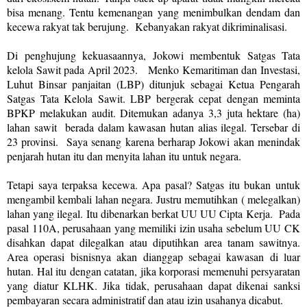
bisa menang. Tentu kemenangan yang menimbulkan dendam dan
kecewa rakyat tak berujung.
Kebanyakan rakyat dikriminalisasi.
Di penghujung kekuasaannya, Jokowi membentuk Satgas Tata
kelola Sawit pada April 2023. Menko Kemaritiman dan Investasi,
Luhut Binsar panjaitan (LBP) ditunjuk sebagai Ketua Pengarah
Satgas Tata Kelola Sawit. LBP bergerak cepat dengan meminta
BPKP melakukan audit. Ditemukan adanya 3,3 juta hektare (ha)
lahan sawit
berada dalam kawasan hutan alias ilegal. Tersebar di
23 provinsi.
Saya senang karena berharap Jokowi akan menindak
penjarah hutan itu dan menyita lahan itu untuk negara.
Tetapi saya terpaksa kecewa. Apa pasal? Satgas itu bukan untuk
mengambil kembali lahan negara. Justru memutihkan ( melegalkan)
lahan yang ilegal. Itu dibenarkan berkat UU UU Cipta Kerja.
Pada
pasal 110A, perusahaan yang memiliki izin usaha sebelum UU CK
disahkan dapat dilegalkan atau diputihkan area tanam sawitnya.
Area operasi bisnisnya akan dianggap sebagai kawasan di luar
hutan. Hal itu dengan catatan, jika korporasi memenuhi persyaratan
yang diatur KLHK. Jika tidak, perusahaan dapat dikenai sanksi
pembayaran secara administratif dan atau izin usahanya dicabut.