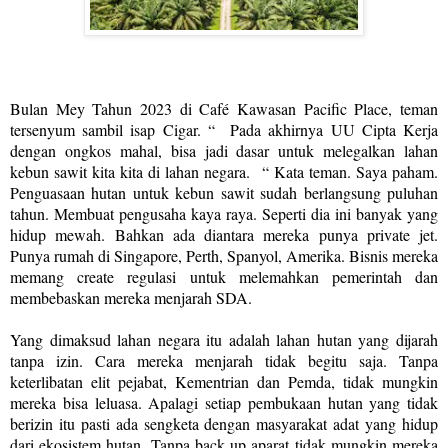
Bulan Mey Tahun 2023 di Café Kawasan Pacific Place, teman
tersenyum sambil isap Cigar. “
Pada akhirnya UU Cipta Kerja
dengan ongkos mahal, bisa jadi dasar untuk melegalkan lahan
kebun sawit kita kita di lahan negara.
“ Kata teman. Saya paham.
Penguasaan hutan untuk kebun sawit sudah berlangsung puluhan
tahun. Membuat pengusaha kaya raya. Seperti dia ini banyak yang
hidup mewah. Bahkan ada diantara mereka punya private jet.
Punya rumah di Singapore, Perth, Spanyol, Amerika. Bisnis mereka
memang create regulasi untuk melemahkan pemerintah dan
membebaskan mereka menjarah SDA.
Yang dimaksud lahan negara itu adalah lahan hutan yang dijarah
tanpa izin. Cara mereka menjarah tidak begitu saja. Tanpa
keterlibatan elit pejabat, Kementrian dan Pemda, tidak mungkin
mereka bisa leluasa. Apalagi setiap pembukaan hutan yang tidak
berizin itu pasti ada sengketa dengan masyarakat adat yang hidup
dari ekosistem hutan. Tanpa back up aparat tidak mungkin mereka