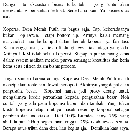
Dengan itu ekosistem bisnis terbentuk, yang tentu akan
mengundang perbankan terlibat. Sederhana kan. Ya business as
usual.
Koperasi Desa Merah Putih itu bagus saja. Tapi keberadaanya
bukan Top-Down. Tetapi bottom up. Artinya kalau memang
masyarakat mau berkumpul dalam bentuk koperasi ya fasilitasi.
Kalau engga mau, ya tetap lindungi lewat tata niaga yang ada.
Artinya UKM tidak selalu koperasi. Siapapun punya ruang sama
dalam system asalkan mereka punya semangat kreatifitas dan kerja
keras serta efisien dalam bisnis process.
Jangan sampai karena adanya Koperasi Desa Merah Putih malah
menciptakan rente baru lewat monopoli. Akhirnya yang dapat cuan
pengusaha besar. Koperasi hanya jadi proxy doang untuk
mengalirnya kredit perbankan kepada pengusahan besar. Noh
contoh yang ada pada koperasi kebun dan tambak. Yang teken
kredit koperasi tetapi duitnya masuk rekening korporat sebagai
pembina dan undertaker. Dari 100% Bumdes, hanya 75% yang
aktif itupun hidup segan mati engga. 25% udah tewas semua.
Berapa ratus trilun dana desa liau begitu aja. Demikian kata saya.