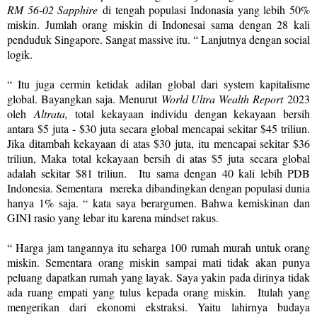
RM 56-02 Sapphire
di tengah populasi Indonasia yang lebih 50%
miskin. Jumlah orang miskin di Indonesai sama dengan 28 kali
penduduk Singapore. Sangat massive itu. “ Lanjutnya dengan social
logik.
“ Itu juga cermin ketidak adilan global dari system kapitalisme
global. Bayangkan saja. Menurut
World Ultra Wealth Report
2023
oleh
Altrata,
total kekayaan individu dengan kekayaan bersih
antara $5 juta - $30 juta secara global mencapai sekitar $45 triliun.
Jika ditambah kekayaan di atas $30 juta, itu mencapai sekitar $36
triliun, Maka total kekayaan bersih di atas $5 juta secara global
adalah sekitar $81 triliun. Itu sama dengan 40 kali lebih PDB
Indonesia. Sementara mereka dibandingkan dengan populasi dunia
hanya 1% saja. “ kata saya berargumen. Bahwa kemiskinan dan
GINI rasio yang lebar itu karena mindset rakus.
“ Harga jam tangannya itu seharga 100 rumah murah untuk orang
miskin. Sementara orang miskin sampai mati tidak akan punya
peluang dapatkan rumah yang layak. Saya yakin pada dirinya tidak
ada ruang empati yang tulus kepada orang miskin. Itulah yang
mengerikan dari ekonomi ekstraksi. Yaitu lahirnya budaya