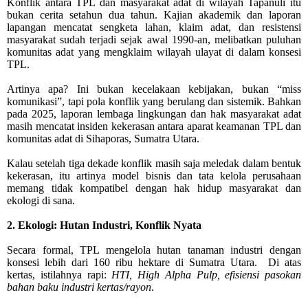
Konflik antara TPL dan masyarakat adat di wilayah Tapanuli itu
bukan cerita setahun dua tahun. Kajian akademik dan laporan
lapangan mencatat sengketa lahan, klaim adat, dan resistensi
masyarakat sudah terjadi sejak awal 1990-an, melibatkan puluhan
komunitas adat yang mengklaim wilayah ulayat di dalam konsesi
TPL.
Artinya apa? Ini bukan kecelakaan kebijakan, bukan “miss
komunikasi”, tapi pola konflik yang berulang dan sistemik. Bahkan
pada 2025, laporan lembaga lingkungan dan hak masyarakat adat
masih mencatat insiden kekerasan antara aparat keamanan TPL dan
komunitas adat di Sihaporas, Sumatra Utara.
Kalau setelah tiga dekade konflik masih saja meledak dalam bentuk
kekerasan, itu artinya model bisnis dan tata kelola perusahaan
memang tidak kompatibel dengan hak hidup masyarakat dan
ekologi di sana.
2. Ekologi: Hutan Industri, Konflik Nyata
Secara formal, TPL mengelola hutan tanaman industri dengan
konsesi lebih dari 160 ribu hektare di Sumatra Utara.
Di atas
kertas, istilahnya rapi:
HTI, High Alpha Pulp, efisiensi pasokan
bahan baku industri kertas/rayon
.