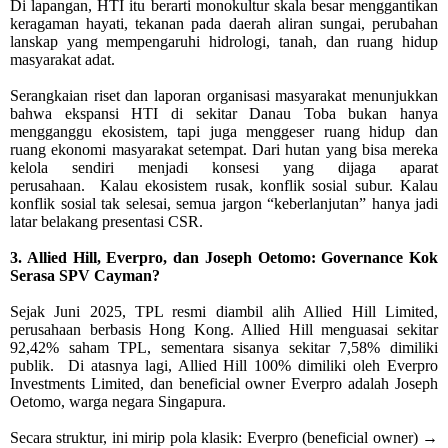
Di lapangan, HTI itu berarti monokultur skala besar menggantikan
keragaman hayati, tekanan pada daerah aliran sungai, perubahan
lanskap yang mempengaruhi hidrologi, tanah, dan ruang hidup
masyarakat adat.
Serangkaian riset dan laporan organisasi masyarakat menunjukkan
bahwa ekspansi HTI di sekitar Danau Toba bukan hanya
mengganggu ekosistem, tapi juga menggeser ruang hidup dan
ruang ekonomi masyarakat setempat. Dari hutan yang bisa mereka
kelola sendiri menjadi konsesi yang dijaga aparat
perusahaan.
Kalau ekosistem rusak, konflik sosial subur. Kalau
konflik sosial tak selesai, semua jargon “keberlanjutan” hanya jadi
latar belakang presentasi CSR.
3. Allied Hill, Everpro, dan Joseph Oetomo: Governance Kok
Serasa SPV Cayman?
Sejak Juni 2025, TPL resmi diambil alih Allied Hill Limited,
perusahaan berbasis Hong Kong. Allied Hill menguasai sekitar
92,42% saham TPL, sementara sisanya sekitar 7,58% dimiliki
publik.
Di atasnya lagi, Allied Hill 100% dimiliki oleh Everpro
Investments Limited, dan beneficial owner Everpro adalah Joseph
Oetomo, warga negara Singapura.
Secara struktur, ini mirip pola klasik: Everpro (beneficial owner) →