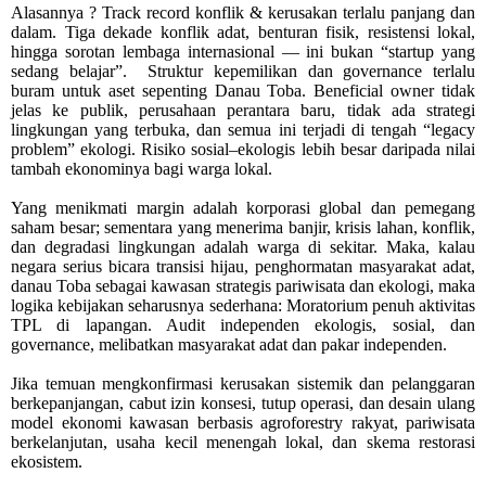
Alasannya ? Track record konflik & kerusakan terlalu panjang dan
dalam. Tiga dekade konflik adat, benturan fisik, resistensi lokal,
hingga sorotan lembaga internasional — ini bukan “startup yang
sedang belajar”.
Struktur kepemilikan dan governance terlalu
buram untuk aset sepenting Danau Toba. Beneficial owner tidak
jelas ke publik, perusahaan perantara baru, tidak ada strategi
lingkungan yang terbuka, dan semua ini terjadi di tengah “legacy
problem” ekologi. Risiko sosial–ekologis lebih besar daripada nilai
tambah ekonominya bagi warga lokal.
Yang menikmati margin adalah korporasi global dan pemegang
saham besar; sementara yang menerima banjir, krisis lahan, konflik,
dan degradasi lingkungan adalah warga di sekitar. Maka, kalau
negara serius bicara transisi hijau, penghormatan masyarakat adat,
danau Toba sebagai kawasan strategis pariwisata dan ekologi, maka
logika kebijakan seharusnya sederhana: Moratorium penuh aktivitas
TPL di lapangan. Audit independen ekologis, sosial, dan
governance, melibatkan masyarakat adat dan pakar independen.
Jika temuan mengkonfirmasi kerusakan sistemik dan pelanggaran
berkepanjangan, cabut izin konsesi, tutup operasi, dan desain ulang
model ekonomi kawasan berbasis agroforestry rakyat, pariwisata
berkelanjutan, usaha kecil menengah lokal, dan skema restorasi
ekosistem.