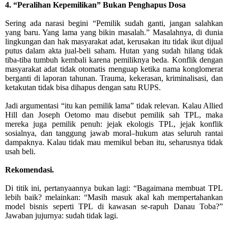
4. “Peralihan Kepemilikan” Bukan Penghapus Dosa
Sering ada narasi begini “Pemilik sudah ganti, jangan salahkan
yang baru. Yang lama yang bikin masalah.” Masalahnya, di dunia
lingkungan dan hak masyarakat adat, kerusakan itu tidak ikut dijual
putus dalam akta jual-beli saham. Hutan yang sudah hilang tidak
tiba-tiba tumbuh kembali karena pemiliknya beda. Konflik dengan
masyarakat adat tidak otomatis menguap ketika nama konglomerat
berganti di laporan tahunan. Trauma, kekerasan, kriminalisasi, dan
ketakutan tidak bisa dihapus dengan satu RUPS.
Jadi argumentasi “itu kan pemilik lama” tidak relevan. Kalau Allied
Hill dan Joseph Oetomo mau disebut pemilik sah TPL, maka
mereka juga pemilik penuh: jejak ekologis TPL, jejak konflik
sosialnya, dan tanggung jawab moral–hukum atas seluruh rantai
dampaknya. Kalau tidak mau memikul beban itu, seharusnya tidak
usah beli.
Rekomendasi.
Di titik ini, pertanyaannya bukan lagi: “Bagaimana membuat TPL
lebih baik? melainkan: “Masih masuk akal kah mempertahankan
model bisnis seperti TPL di kawasan se-rapuh Danau Toba?”
Jawaban jujurnya: sudah tidak lagi.