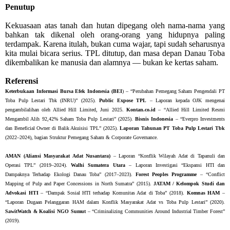
Penutup
Kekuasaan atas tanah dan hutan dipegang oleh nama-nama yang
bahkan tak dikenal oleh orang-orang yang hidupnya paling
terdampak.
Karena itulah, bukan cuma wajar, tapi sudah seharusnya
kita mulai bicara serius. TPL ditutup, dan masa depan Danau Toba
dikembalikan ke manusia dan alamnya — bukan ke kertas saham.
Referensi
Keterbukaan Informasi Bursa Efek Indonesia (BEI
) – “Perubahan Pemegang Saham Pengendali PT
Toba Pulp Lestari Tbk (INRU)” (2025).
Public Expose TPL
– Laporan kepada OJK mengenai
pengambilalihan oleh Allied Hill Limited, Juni 2025.
Kontan.co.id
– “Allied Hill Limited Resmi
Mengambil Alih 92,42% Saham Toba Pulp Lestari” (2025).
Bisnis Indonesia
– “Everpro Investments
dan Beneficial Owner di Balik Akuisisi TPL” (2025).
Laporan Tahunan PT Toba Pulp Lestari Tbk
(2022–2024), bagian Struktur Pemegang Saham & Corporate Governance.
AMAN (Aliansi Masyarakat Adat Nusantara)
– Laporan “Konflik Wilayah Adat di Tapanuli dan
Operasi TPL” (2019–2024).
Walhi Sumatera Utara
– Laporan Investigasi “Ekspansi HTI dan
Dampaknya Terhadap Ekologi Danau Toba” (2017–2023).
Forest Peoples Programme
– “Conflict
Mapping of Pulp and Paper Concessions in North Sumatra” (2015).
JATAM / Kelompok Studi dan
Advokasi HTI
– “Dampak Sosial HTI terhadap Komunitas Adat di Toba” (2018).
Komnas HAM
–
“Laporan Dugaan Pelanggaran HAM dalam Konflik Masyarakat Adat vs Toba Pulp Lestari” (2020).
SawitWatch & Koalisi NGO Sumut
– “Criminalizing Communities Around Industrial Timber Forest”
(2019).