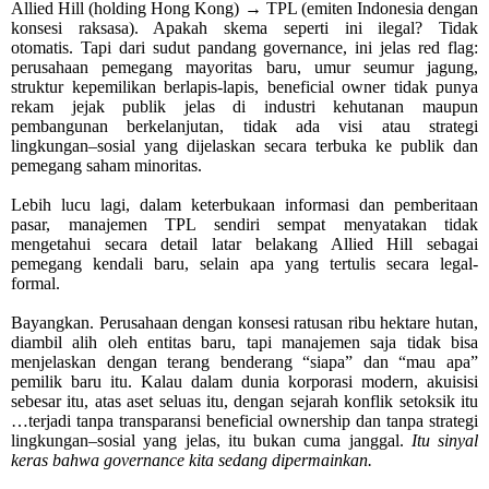
Allied Hill (holding Hong Kong) → TPL (emiten Indonesia dengan
konsesi raksasa). Apakah skema seperti ini ilegal? Tidak
otomatis.
Tapi dari sudut pandang governance, ini jelas red flag:
perusahaan pemegang mayoritas baru, umur seumur jagung,
struktur kepemilikan berlapis-lapis, beneficial owner tidak punya
rekam jejak publik jelas di industri kehutanan maupun
pembangunan berkelanjutan, tidak ada visi atau strategi
lingkungan–sosial yang dijelaskan secara terbuka ke publik dan
pemegang saham minoritas.
Lebih lucu lagi, dalam keterbukaan informasi dan pemberitaan
pasar, manajemen TPL sendiri sempat menyatakan tidak
mengetahui secara detail latar belakang Allied Hill sebagai
pemegang kendali baru, selain apa yang tertulis secara legal-
formal.
Bayangkan. Perusahaan dengan konsesi ratusan ribu hektare hutan,
diambil alih oleh entitas baru, tapi manajemen saja tidak bisa
menjelaskan dengan terang benderang “siapa” dan “mau apa”
pemilik baru itu. Kalau dalam dunia korporasi modern, akuisisi
sebesar itu, atas aset seluas itu, dengan sejarah konflik setoksik itu
…terjadi tanpa transparansi beneficial ownership dan tanpa strategi
lingkungan–sosial yang jelas, itu bukan cuma janggal.
Itu sinyal
keras bahwa governance kita sedang dipermainkan.