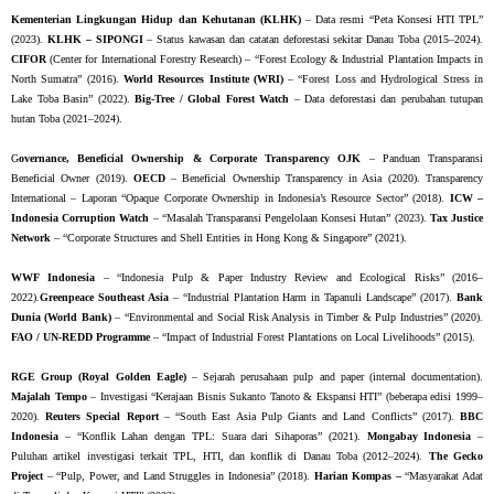
Kementerian Lingkungan Hidup dan Kehutanan (KLHK)
– Data resmi “Peta Konsesi HTI TPL”
(2023).
KLHK – SIPONGI
– Status kawasan dan catatan deforestasi sekitar Danau Toba (2015–2024).
CIFOR
(Center for International Forestry Research) – “Forest Ecology & Industrial Plantation Impacts in
North Sumatra” (2016).
World Resources Institute (WRI)
– “Forest Loss and Hydrological Stress in
Lake Toba Basin” (2022).
Big-Tree / Global Forest Watch
– Data deforestasi dan perubahan tutupan
hutan Toba (2021–2024).
G
overnance, Beneficial Ownership & Corporate Transparency OJK
– Panduan Transparansi
Beneficial Owner (2019).
OECD
– Beneficial Ownership Transparency in Asia (2020). Transparency
International – Laporan “Opaque Corporate Ownership in Indonesia’s Resource Sector” (2018).
ICW –
Indonesia Corruption Watch
– “Masalah Transparansi Pengelolaan Konsesi Hutan” (2023).
Tax Justice
Network
– “Corporate Structures and Shell Entities in Hong Kong & Singapore” (2021).
WWF Indonesia
– “Indonesia Pulp & Paper Industry Review and Ecological Risks” (2016–
2022).
Greenpeace Southeast Asia
– “Industrial Plantation Harm in Tapanuli Landscape” (2017).
Bank
Dunia (World Bank)
– “Environmental and Social Risk Analysis in Timber & Pulp Industries” (2020).
FAO / UN-REDD Programme
– “Impact of Industrial Forest Plantations on Local Livelihoods” (2015).
RGE Group (Royal Golden Eagle)
– Sejarah perusahaan pulp and paper (internal documentation).
Majalah Tempo
– Investigasi “Kerajaan Bisnis Sukanto Tanoto & Ekspansi HTI” (beberapa edisi 1999–
2020).
Reuters Special Report
– “South East Asia Pulp Giants and Land Conflicts” (2017).
BBC
Indonesia
– “Konflik Lahan dengan TPL: Suara dari Sihaporas” (2021).
Mongabay Indonesia
–
Puluhan artikel investigasi terkait TPL, HTI, dan konflik di Danau Toba (2012–2024).
The Gecko
Project
– “Pulp, Power, and Land Struggles in Indonesia” (2018).
Harian Kompas –
“Masyarakat Adat