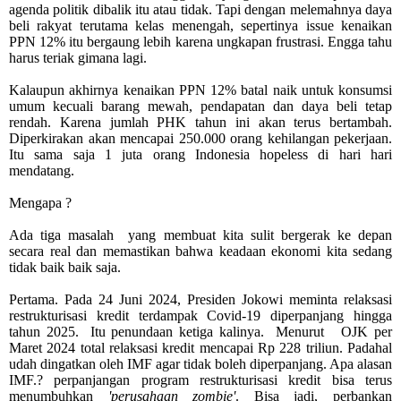
agenda politik dibalik itu atau tidak. Tapi dengan melemahnya daya
beli rakyat terutama kelas menengah, sepertinya issue kenaikan
PPN 12% itu bergaung lebih karena ungkapan frustrasi. Engga tahu
harus teriak gimana lagi.
Kalaupun akhirnya kenaikan PPN 12% batal naik untuk konsumsi
umum kecuali barang mewah, pendapatan dan daya beli tetap
rendah. Karena jumlah PHK tahun ini akan terus bertambah.
Diperkirakan akan mencapai 250.000 orang kehilangan pekerjaan.
Itu sama saja 1 juta orang Indonesia hopeless di hari hari
mendatang.
Mengapa ?
Ada tiga masalah
yang membuat kita sulit bergerak ke depan
secara real dan memastikan bahwa keadaan ekonomi kita sedang
tidak baik baik saja.
Pertama. Pada 24 Juni 2024, Presiden Jokowi meminta relaksasi
restrukturisasi kredit terdampak Covid-19 diperpanjang hingga
tahun 2025. Itu penundaan ketiga kalinya.
M
enurut
OJK per
Maret 2024 total relaksasi kredit mencapai Rp 228 triliun.
Padahal
udah dingatkan oleh IMF agar tidak boleh diperpanjang. Apa alasan
IMF.? perpanjangan program restrukturisasi kredit bisa terus
menumbuhkan
'perusahaan zombie'
. Bisa jadi, perbankan