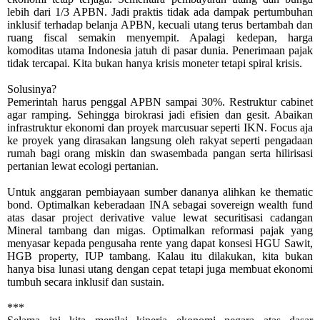
lebih dari 1/3 APBN. Jadi praktis tidak ada dampak pertumbuhan
inklusif terhadap belanja APBN, kecuali utang terus bertambah dan
ruang fiscal semakin menyempit. Apalagi kedepan, harga
komoditas utama Indonesia jatuh di pasar dunia. Penerimaan pajak
tidak tercapai. Kita bukan hanya krisis moneter tetapi spiral krisis.
Solusinya?
Pemerintah harus penggal APBN sampai 30%. Restruktur cabinet
agar ramping. Sehingga birokrasi jadi efisien dan gesit. Abaikan
infrastruktur ekonomi dan proyek marcusuar seperti IKN. Focus aja
ke proyek yang dirasakan langsung oleh rakyat seperti pengadaan
rumah bagi orang miskin dan swasembada pangan serta hilirisasi
pertanian lewat ecologi pertanian.
Untuk anggaran pembiayaan sumber dananya alihkan ke thematic
bond. Optimalkan keberadaan INA sebagai sovereign wealth fund
atas dasar project derivative value lewat securitisasi cadangan
Mineral tambang dan migas. Optimalkan reformasi pajak yang
menyasar kepada pengusaha rente yang dapat konsesi HGU Sawit,
HGB property, IUP tambang. Kalau itu dilakukan, kita bukan
hanya bisa lunasi utang dengan cepat tetapi juga membuat ekonomi
tumbuh secara inklusif dan sustain.
***