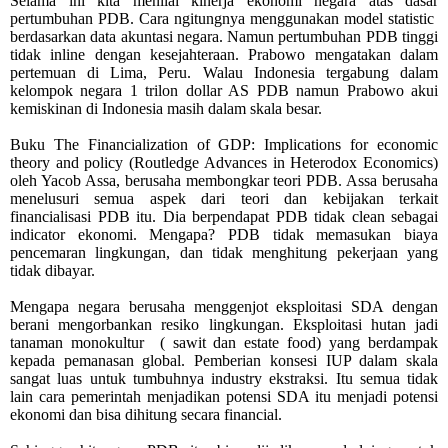
Selama ini kita menilai kinerja ekonomi negara atas dasar
pertumbuhan PDB. Cara ngitungnya menggunakan model statistic
berdasarkan data akuntasi negara. Namun pertumbuhan PDB tinggi
tidak inline dengan kesejahteraan. Prabowo mengatakan dalam
pertemuan di Lima, Peru. Walau Indonesia tergabung dalam
kelompok negara 1 trilon dollar AS PDB namun Prabowo akui
kemiskinan di Indonesia masih dalam skala besar.
Buku The Financialization of GDP: Implications for economic
theory and policy (Routledge Advances in Heterodox Economics)
oleh Yacob Assa, berusaha membongkar teori PDB. Assa berusaha
menelusuri semua aspek dari teori dan kebijakan terkait
financialisasi PDB itu. Dia berpendapat PDB tidak clean sebagai
indicator ekonomi. Mengapa? PDB tidak memasukan biaya
pencemaran lingkungan, dan tidak menghitung pekerjaan yang
tidak dibayar.
Mengapa negara berusaha menggenjot eksploitasi SDA dengan
berani mengorbankan resiko lingkungan. Eksploitasi hutan jadi
tanaman monokultur
( sawit dan estate food) yang berdampak
kepada pemanasan global. Pemberian konsesi IUP dalam skala
sangat luas untuk tumbuhnya industry ekstraksi. Itu semua tidak
lain cara pemerintah menjadikan potensi SDA itu menjadi potensi
ekonomi dan bisa dihitung secara financial.