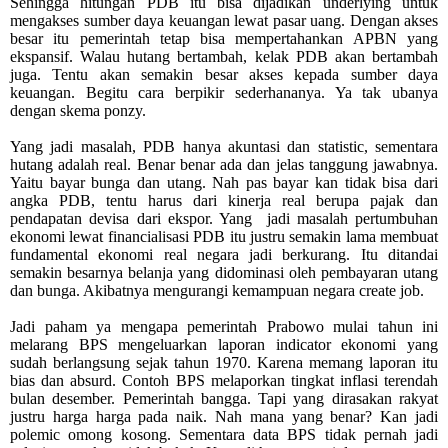
Sehingga hitungan PDB itu bisa dijadikan underlying untuk
mengakses sumber daya keuangan lewat pasar uang. Dengan akses
besar itu pemerintah tetap bisa mempertahankan APBN yang
ekspansif. Walau hutang bertambah, kelak PDB akan bertambah
juga. Tentu akan semakin besar akses kepada sumber daya
keuangan. Begitu cara berpikir sederhananya. Ya tak ubanya
dengan skema ponzy.
Yang jadi masalah, PDB hanya akuntasi dan statistic, sementara
hutang adalah real. Benar benar ada dan jelas tanggung jawabnya.
Yaitu bayar bunga dan utang. Nah pas bayar kan tidak bisa dari
angka PDB, tentu harus dari kinerja real berupa pajak dan
pendapatan devisa dari ekspor. Yang
jadi masalah pertumbuhan
ekonomi lewat financialisasi PDB itu justru semakin lama membuat
fundamental ekonomi real negara jadi berkurang. Itu ditandai
semakin besarnya belanja yang didominasi oleh pembayaran utang
dan bunga. Akibatnya mengurangi kemampuan negara create job.
Jadi paham ya mengapa pemerintah Prabowo mulai tahun ini
melarang BPS mengeluarkan laporan indicator ekonomi yang
sudah berlangsung sejak tahun 1970. Karena memang laporan itu
bias dan absurd. Contoh BPS melaporkan tingkat inflasi terendah
bulan desember. Pemerintah bangga. Tapi yang dirasakan rakyat
justru harga harga pada naik. Nah mana yang benar? Kan jadi
polemic omong kosong. Sementara data BPS tidak pernah jadi