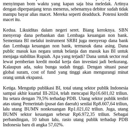
menyimpan bom waktu yang kapan saja bisa meledak.
Artinya
dengan diperpanjang terus menerus, sebenarnya debitor sudah tidak
mampu bayar alias macet. Mereka seperti deadduck. Potensi kredit
macet itu.
Kedua. Likuiditas dalam negeri seret. Biang keroknya. SBN
menyerap dana perbankan dan Lembaga keuangan non bank.
Sementara BI melalui instrument SRBI juga menyerap dana bank
dan Lembaga keuangan non bank, termasuk dana asing. Dana
public masuk kas negara untuk belanja dan masuk kas BI untuk
menjaga stabilitas Rupiah. Apa yang terjadi? Dana untuk sector real
lewat pemberian kredit modal kerja dan investasi jadi berkurang.
Kalaupun ada, suku bunga sudah tinggi. Dengan situasi pasar
global suram, cost of fund yang tinggi akan mengurangi minat
orang untuk ekspansi.
Ketiga. Mengutip publikasi BI, total utang sektor publik Indonesia
sampai akhir kuartal III-2024, telah mencapai Rp16.601,02 triliun.
Itu setara dengan 79,5% terhadap PDB. Utang sektor publik terdiri
atas utang Pemerintah (pusat dan daerah) senilai Rp8.607,64 triliun,
lalu utang BUMN nonkeuangan Rp1.021,02 triliun. Juga, utang
BUMN sektor keuangan sebesar Rp6.972,35 triliun. Sebagai
perbandingan, 10 tahun lalu, rasio utang publik terhadap PDB
Indonesia baru di angka 57,02%.