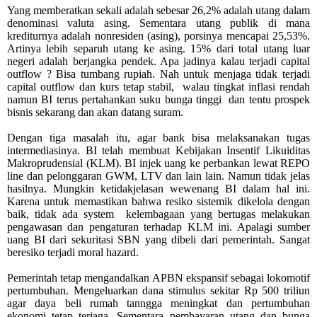
Yang memberatkan sekali adalah sebesar 26,2% adalah utang dalam
denominasi valuta asing. Sementara utang publik di mana
krediturnya adalah nonresiden (asing), porsinya mencapai 25,53%.
Artinya lebih separuh utang ke asing. 15% dari total utang luar
negeri adalah berjangka pendek. Apa jadinya kalau terjadi capital
outflow ? Bisa tumbang rupiah. Nah untuk menjaga tidak terjadi
capital outflow dan kurs tetap stabil,
walau tingkat inflasi rendah
namun
BI terus pertahankan suku bunga tinggi dan tentu prospek
bisnis sekarang dan akan datang suram.
Dengan tiga masalah itu, a
gar bank bisa melaksanakan tugas
intermediasinya.
BI telah membuat Kebijakan Insentif Likuiditas
Makroprudensial (KLM). BI injek uang ke perbankan lewat REPO
line dan pelonggaran GWM, LTV dan lain lain. Namun tidak jelas
hasilnya. Mungkin ketidakjelasan wewenang BI dalam hal ini.
Karena
untuk memastikan bahwa resiko sistemik dikelola dengan
baik,
tidak ada system
kelembagaan yang bertugas melakukan
pengawasan dan pengaturan terhadap KLM ini. Apalagi sumber
uang BI dari sekuritasi SBN yang dibeli dari pemerintah. Sangat
beresiko terjadi moral hazard.
Pemerintah tetap mengandalkan APBN ekspansif sebagai lokomotif
pertumbuhan. Mengeluarkan dana stimulus sekitar Rp 500 triliun
agar daya beli rumah tanngga meningkat dan pertumbuhan
ekonomi tetap terjaga. Sementara pembayaran utang dan bunga