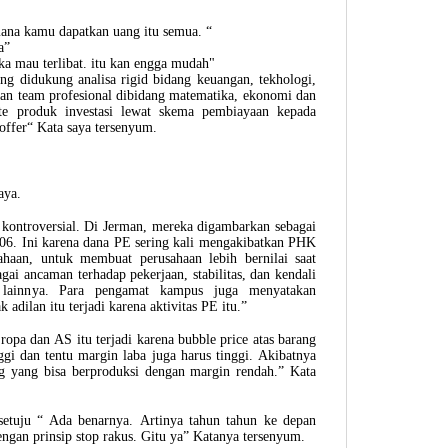
na kamu dapatkan uang itu semua. “
a”
a mau terlibat. itu kan engga mudah"
ang didukung analisa rigid bidang keuangan, tekhologi,
an team profesional dibidang matematika, ekonomi dan
ate produk investasi lewat skema pembiayaan kepada
 offer“ Kata saya tersenyum.
aya.
t kontroversial. Di Jerman, mereka digambarkan sebagai
06. Ini karena dana PE sering kali mengakibatkan PHK
ahaan, untuk membuat perusahaan lebih bernilai saat
ai ancaman terhadap pekerjaan, stabilitas, dan kendali
is lainnya. Para pengamat kampus juga menyatakan
 adilan itu terjadi karena aktivitas PE itu.”
opa dan AS itu terjadi karena bubble price atas barang
gi dan tentu margin laba juga harus tinggi. Akibatnya
g yang bisa berproduksi dengan margin rendah.” Kata
uju “ Ada benarnya. Artinya tahun tahun ke depan
engan prinsip stop rakus. Gitu ya” Katanya tersenyum.