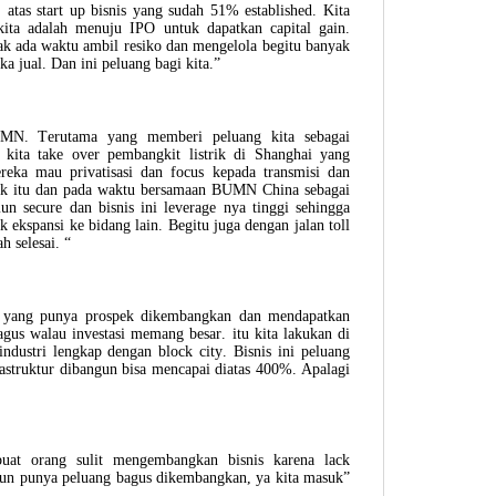
 atas start up bisnis yang sudah 51% established. Kita
 kita adalah menuju IPO untuk dapatkan capital gain.
dak ada waktu ambil resiko dan mengelola begitu banyak
a jual. Dan ini peluang bagi kita.”
BUMN. Terutama yang memberi peluang kita sebagai
 kita take over pembangkit listrik di Shanghai yang
ka mau privatisasi dan focus kepada transmisi dan
trik itu dan pada waktu bersamaan BUMN China sebagai
n secure dan bisnis ini leverage nya tinggi sehingga
 ekspansi ke bidang lain. Begitu juga dengan jalan toll
h selesai. “
ty yang punya prospek dikembangkan dan mendapatkan
us walau investasi memang besar. itu kita lakukan di
dustri lengkap dengan block city. Bisnis ini peluang
rastruktur dibangun bisa mencapai diatas 400%. Apalagi
at orang sulit mengembangkan bisnis karena lack
un punya peluang bagus dikembangkan, ya kita masuk”