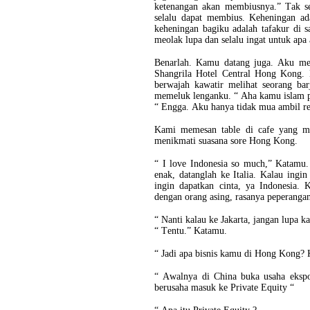
ketenangan akan membiusnya.” Tak se
selalu dapat membius. Keheningan ad
keheningan bagiku adalah tafakur di 
meolak lupa dan selalu ingat untuk apa
Benarlah. Kamu datang juga. Aku m
Shangrila Hotel Central Hong Kong. 
berwajah kawatir melihat seorang b
memeluk lenganku. “ Aha kamu islam p
“ Engga. Aku hanya tidak mua ambil r
Kami memesan table di cafe yang me
menikmati suasana sore Hong Kong.
“ I love Indonesia so much,” Katamu
enak, datanglah ke Italia. Kalau ingi
ingin dapatkan cinta, ya Indonesia. 
dengan orang asing, rasanya peperanga
“ Nanti kalau ke Jakarta, jangan lupa ka
“ Tentu.” Katamu.
“ Jadi apa bisnis kamu di Hong Kong?
“ Awalnya di China buka usaha ekspo
berusaha masuk ke Private Equity “