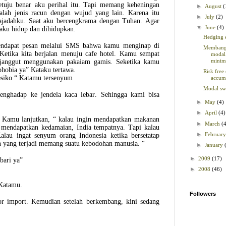
tuju benar aku perihal itu. Tapi memang keheningan
►
August
(
alah jenis racun dengan wujud yang lain. Karena itu
►
July
(2)
sajadahku. Saat aku bercengkrama dengan Tuhan. Agar
▼
June
(4)
 aku hidup dan dihidupkan.
Hedging 
endapat pesan melalui SMS bahwa kamu menginap di
Membang
Ketika kita berjalan menuju cafe hotel. Kamu sempat
modal
minimi
arjanggut menggunakan pakaiam gamis. Seketika kamu
hobia ya” Kataku tertawa.
Risk free 
esiko “ Katamu tersenyum
accum
Modal swa
nghadap ke jendela kaca lebar. Sehingga kami bisa
►
May
(4)
►
April
(4)
. Kamu lanjutkan, “ kalau ingin mendapatkan makanan
►
March
(
n mendapatkan kedamaian, India tempatnya. Tapi kalau
►
Februar
Kalau ingat senyum orang Indonesia ketika bersetatap
n yang terjadi memang suatu kebodohan manusia. “
►
January
►
2009
(17)
bari ya”
►
2008
(46)
 Katamu.
Followers
r import. Kemudian setelah berkembang, kini sedang