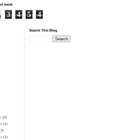
st week
3
4
5
4
Search This Blog
er
(3)
er
(1)
(3)
er
(2)