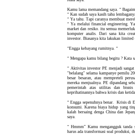
Kamu lama memandang saya. “ Bagaima
“ Kan sudah saya kasih tahu lembagany
“ Ya tahu. Tapi caranya membuat merek
“ Ya melalui financial engineering. Y
market dan resiko. itu semua memerluk
komputer analis. Dari sana kita cre
investor. Biasanya kita lakukan limited
“Engga kebayang rumitnya. “
“ Mengapa kamu bilang begitu ? Kata s
“ Aktivitas investor PE menjadi sanga
"belalang" selama kampanye pemilu 20
besar besaran, atau mempreteli perus
mereka menjualnya. PE dipandang sebag
pemerintah atas utilitas dan bisn
keprihatinannya bahwa krisis dan ketidak
“ Engga sepenuhnya benar. Krisis di Er
konsumi. Karena biaya hidup yang ting
kalah bersaing denga China dan Jepan
saya.
“ Hmmm” Kamu mengangguk tanda set
harus ada transformasi soal produksi, d