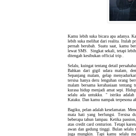
Kamu lebih suka bicara apa adanya. Ka
lebih suka melihat dari realita. Itulah
pernah berubah. Suatu saat, kamu b
lewat SMS. Singkat sekali, tetapi leb
ditengah kesibukan official trip..
Selalu, kuingat tentang detail persaha
Bahkan dari gigil udara malam, de
Sepanjang malam, gelap menyadurkan
tersisa hanya deru lenguhan orang be
malam bersama kerahasiaan tentang tu
kurasa hidup menjadi amat sepi. Hidup
selalu ada untukku. "
istriku adala
Kataku. Dan kamu nampak terpesona ak
Bagiku, pelan adalah keselamatan. Mene
mata hati yang berfungsi. Tersisa 
beberapa tahun lampau. Ketika passio
atas credit card centurion. Tetapi kar
awan dan gedung tinggi. Bulan selalu 
juga mungkin. Tapi kamu selalu men