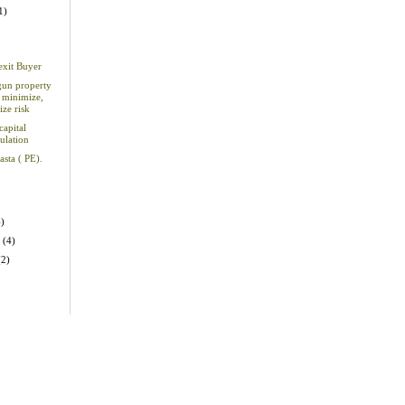
1)
exit Buyer
un property
 minimize,
ze risk
capital
ulation
sta ( PE).
4)
y
(4)
(2)