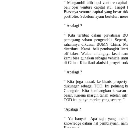
“ Mengambil alih opsi venture capital
beli opsi venture capital itu. Target
Biasanya venture capital yang besar ti
portfolio. Sebelum ayam bertelur, merek
“ Apalagi ?
“ Kita terlibat dalam privatisasi 
pemegang saham pengendali. Seperti,
sahamnya dikuasai BUMN China. Mere
distribusi. Kami beli pembangkit lis
off taker. Walau untungnya kecil namu
kami bisa gunakan sebagai vehicle untuk
di China. Kita ikuti akuisisi proyek suda
“ Apalagi ?
“ Kita juga masuk ke bisnis proper
dukungan sebagai TOD. Ini peluang bag
Guangxie. Kita kembangkan kawasan in
besar. Karena margin tanah setelah inf
TOD itu punya market yang secure. “
“Apalagi ?
“ Ya banyak. Apa saja yang membu
knowledge dalam hal pembiayaan, nam
Kata saya.