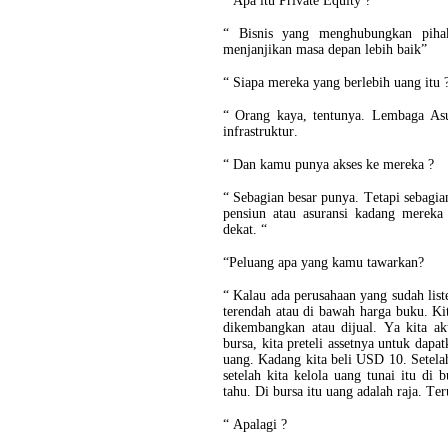
“ Apa itu Private Equity ?
“ Bisnis yang menghubungkan piha
menjanjikan masa depan lebih baik”
“ Siapa mereka yang berlebih uang itu
“ Orang kaya, tentunya. Lembaga As
infrastruktur.
“ Dan kamu punya akses ke mereka ?
“ Sebagian besar punya. Tetapi sebagi
pensiun atau asuransi kadang merek
dekat. “
“Peluang apa yang kamu tawarkan?
“ Kalau ada perusahaan yang sudah list
terendah atau di bawah harga buku. Kita
dikembangkan atau dijual. Ya kita aku
bursa, kita preteli assetnya untuk dapa
uang. Kadang kita beli USD 10. Setela
setelah kita kelola uang tunai itu d
tahu. Di bursa itu uang adalah raja. Te
“ Apalagi ?