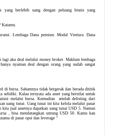
k yang berlebih uang dengan peluang bisnis yang
 ? Katamu.
uransi. Lembaga Dana pensiun. Modal Ventura. Dana
an lagi aku deal melalui money broker. Maklum lembaga
a hanya nyaman deal dengan orang yang sudah sangat
ed di bursa. Sahamnya tidak bergerak dan berada dititik
 selidiki. Kalau ternyata ada asset yang bernilai untuk
isisi melalui bursa. Kemudian setelah delisting dari
tkan uang tunai. Uang tunai ini kita kelola melalui pasar
h kita jual assetnya dapatkan uang tunai USD 5. Namun
i bursa , bisa mendatangkan untung USD 50. Kamu kan
rutama di pasar opsi dan leverage “