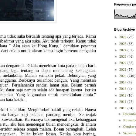
Pageviews pa
Blog Archive
mu tidak suka berdalih tentang apa yang terjadi. Kamu
►
2026
(79)
 pribadimu yang aku suka. Aku tidak terkejut. Kamu tidak
►
2025
(38)
erkata ” Aku akan ke Hong Kong,” demikian pesanmu
►
2024
(57)
ih dari cukup untuk alasan kamu ingin bertemu denganku
►
2023
(46)
►
2022
(55)
batan denganmu. Dikala menelusur kota pada malam hari.
►
2021
(57)
ndang lagu tentangmu dapat memancing kehangatan.
 melankolia. Malam semakin pekat. Bebunyian yang
►
2020
(240)
rsenggama. Besoknya terlambat bangun. Yang melintasi
►
2014
(4)
juan. Perjalananku sendiri lamat saja. Belum pernah
►
2013
(4)
ku datar saja namun selalu ada harapan karena istriku
h mataku. Yang kugunakan untuk menaklukan dunia."
►
2012
(10)
an kata kataku.
►
2011
(27)
▼
2010
(34)
kuri ketelitian. Menghindari bakhil yang celaka. Hanya
►
Decemb
dunia hanya bagi belahan pandang menipu. Semenjak
n, kuwakafkan. Karenanya tak mengenal aku kebanggaan
►
Novemb
ena itu, aku bisa mendengar bulan mendengkur, di antara
►
October
tertidur selepas tengah malam. Bosan barangkali. Lelah
►
Septemb
gatakan, ”bulan bukan bosan. Ketika kota hening,