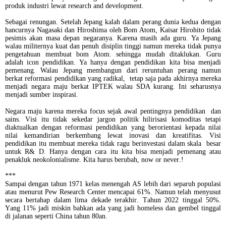
produk industri lewat research and development.
Sebagai renungan. Setelah Jepang kalah dalam perang dunia kedua dengan
hancurnya Nagasaki dan Hiroshima oleh Bom Atom, Kaisar Hirohito tidak
pesimis akan masa depan negaranya. Karena masih ada guru. Ya Jepang
walau militernya kuat dan penuh disiplin tinggi namun mereka tidak punya
pengetahuan membuat bom Atom. sehingga mudah ditaklukan. Guru
adalah icon pendidikan. Ya hanya dengan pendidikan kita bisa menjadi
pemenang. Walau Jepang membangun dari reruntuhan perang namun
berkat reformasi pendidikan yang radikal, tetap saja pada akhirnya mereka
menjadi negara maju berkat IPTEK walau SDA kurang. Ini seharusnya
menjadi sumber inspirasi.
Negara maju karena mereka focus sejak awal pentingnya pendidikan
dan
sains. Visi itu tidak sekedar jargon politik hilirisasi komoditas tetapi
diaktualkan dengan reformasi pendidikan yang berorientasi kepada nilai
nilai kemandirian berkembang lewat inovasi dan kreatifitas. Visi
pendidikan itu membuat mereka tidak ragu berinvestasi dalam skala besar
untuk R& D. Hanya dengan cara itu kita bisa menjadi pemenang atau
penakluk neokolonialisme. Kita harus berubah, now or never.!
***
Sampai dengan tahun 1971 kelas menengah AS lebih dari separuh populasi
atau menurut Pew Research Center mencapai 61%. Namun telah menyusut
secara bertahap dalam lima dekade terakhir. Tahun 2022 tinggal 50%.
Yang 11% jadi miskin bahkan ada yang jadi homeless dan gembel tinggal
di jalanan seperti China tahun 80an.