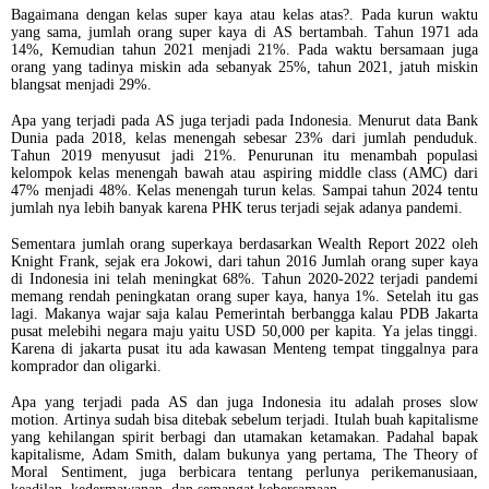
Bagaimana dengan kelas super kaya atau kelas atas?. Pada kurun waktu
yang sama, jumlah orang super kaya di AS bertambah. Tahun 1971 ada
14%, Kemudian tahun 2021 menjadi 21%. Pada waktu bersamaan juga
orang yang tadinya miskin ada sebanyak 25%, tahun 2021, jatuh miskin
blangsat menjadi 29%.
Apa yang terjadi pada AS juga terjadi pada Indonesia. Menurut data Bank
Dunia pada 2018, kelas menengah sebesar 23% dari jumlah penduduk.
Tahun 2019 menyusut jadi 21%. Penurunan itu menambah populasi
kelompok kelas menengah bawah atau aspiring middle class (AMC) dari
47% menjadi 48%. Kelas menengah turun kelas. Sampai tahun 2024 tentu
jumlah nya lebih banyak karena PHK terus terjadi sejak adanya pandemi.
Sementara jumlah orang superkaya berdasarkan Wealth Report 2022 oleh
Knight Frank, sejak era Jokowi, dari tahun 2016 Jumlah orang super kaya
di Indonesia ini telah meningkat 68%. Tahun 2020-2022 terjadi pandemi
memang rendah peningkatan orang super kaya, hanya 1%. Setelah itu gas
lagi. Makanya wajar saja kalau Pemerintah berbangga kalau PDB Jakarta
pusat melebihi negara maju yaitu USD 50,000 per kapita. Ya jelas tinggi.
Karena di jakarta pusat itu ada kawasan Menteng tempat tinggalnya para
komprador dan oligarki.
Apa yang terjadi pada AS dan juga Indonesia itu adalah proses slow
motion. Artinya sudah bisa ditebak sebelum terjadi. Itulah buah kapitalisme
yang kehilangan spirit berbagi dan utamakan ketamakan. Padahal bapak
kapitalisme, Adam Smith, dalam bukunya yang pertama, The Theory of
Moral Sentiment, juga berbicara tentang perlunya perikemanusiaan,