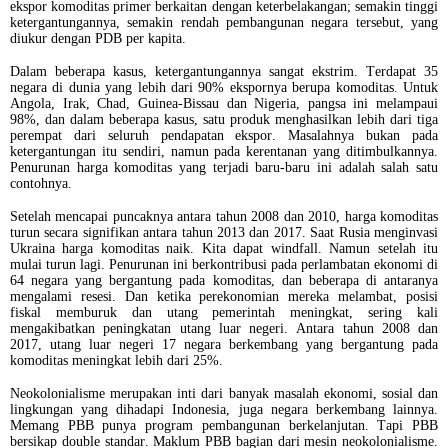
ekspor komoditas primer berkaitan dengan keterbelakangan; semakin tinggi
ketergantungannya, semakin rendah pembangunan negara tersebut, yang
diukur dengan PDB per kapita.
Dalam beberapa kasus, ketergantungannya sangat ekstrim. Terdapat 35
negara di dunia yang lebih dari 90% ekspornya berupa komoditas. Untuk
Angola, Irak, Chad, Guinea-Bissau dan Nigeria, pangsa ini melampaui
98%, dan dalam beberapa kasus, satu produk menghasilkan lebih dari tiga
perempat dari seluruh pendapatan ekspor. Masalahnya bukan pada
ketergantungan itu sendiri, namun pada kerentanan yang ditimbulkannya.
Penurunan harga komoditas yang terjadi baru-baru ini adalah salah satu
contohnya.
Setelah mencapai puncaknya antara tahun 2008 dan 2010, harga komoditas
turun secara signifikan antara tahun 2013 dan 2017. Saat Rusia menginvasi
Ukraina harga komoditas naik. Kita dapat windfall. Namun setelah itu
mulai turun lagi. Penurunan ini berkontribusi pada perlambatan ekonomi di
64 negara yang bergantung pada komoditas, dan beberapa di antaranya
mengalami resesi. Dan ketika perekonomian mereka melambat, posisi
fiskal memburuk dan utang pemerintah meningkat, sering kali
mengakibatkan peningkatan utang luar negeri. Antara tahun 2008 dan
2017, utang luar negeri 17 negara berkembang yang bergantung pada
komoditas meningkat lebih dari 25%.
Neokolonialisme merupakan inti dari banyak masalah ekonomi, sosial dan
lingkungan yang dihadapi Indonesia, juga negara berkembang lainnya.
Memang PBB punya program pembangunan berkelanjutan. Tapi PBB
bersikap double standar. Maklum PBB bagian dari mesin neokolonialisme.