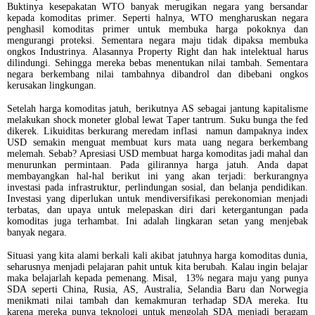
Buktinya kesepakatan WTO banyak merugikan negara yang bersandar
kepada komoditas primer. Seperti halnya, WTO mengharuskan negara
penghasil komoditas primer untuk membuka harga pokoknya dan
mengurangi proteksi. Sementara negara maju tidak dipaksa membuka
ongkos Industrinya. Alasannya Property Right dan hak intelektual harus
dilindungi. Sehingga mereka bebas menentukan nilai tambah. Sementara
negara berkembang nilai tambahnya dibandrol dan dibebani ongkos
kerusakan lingkungan.
Setelah harga komoditas jatuh, berikutnya AS sebagai jantung kapitalisme
melakukan shock moneter global lewat Taper tantrum. Suku bunga the fed
dikerek. Likuiditas berkurang meredam inflasi
namun dampaknya index
USD semakin menguat membuat kurs mata uang negara berkembang
melemah. Sebab? Apresiasi USD membuat harga komoditas jadi mahal dan
menurunkan permintaan. Pada gilirannya harga jatuh. Anda dapat
membayangkan hal-hal berikut ini yang akan terjadi: berkurangnya
investasi pada infrastruktur, perlindungan sosial, dan belanja pendidikan.
Investasi yang diperlukan untuk mendiversifikasi perekonomian menjadi
terbatas, dan upaya untuk melepaskan diri dari ketergantungan pada
komoditas juga terhambat. Ini adalah lingkaran setan yang menjebak
banyak negara.
Situasi yang kita alami berkali kali akibat jatuhnya harga komoditas dunia,
seharusnya menjadi pelajaran pahit untuk kita berubah. Kalau ingin belajar
maka belajarlah kepada pemenang. Misal,
13% negara maju yang punya
SDA seperti China, Rusia, AS, Australia, Selandia Baru dan Norwegia
menikmati nilai tambah dan kemakmuran terhadap SDA mereka. Itu
karena mereka punya teknologi untuk mengolah SDA menjadi beragam