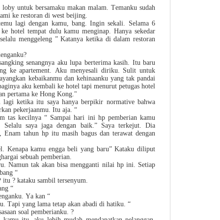
di loby untuk bersamaku makan malam. Temanku sudah
mi ke restoran di west beijing.
emu lagi dengan kamu, bang. Ingin sekali. Selama 6
g ke hotel tempat dulu kamu menginap. Hanya sekedar
s selalu menggeleng ” Katanya ketika di dalam restoran
denganku?
ngking senangnya aku lupa berterima kasih. Itu baru
ang ke apartement. Aku menyesali diriku. Sulit untuk
ayangkan kebaikanmu dan kehinaanku yang tak pandai
paginya aku kembali ke hotel tapi menurut petugas hotel
gan pertama ke Hong Kong."
 lagi ketika itu saya hanya berpikir normative bahwa
an pekerjaanmu. Itu aja. “
am tas kecilnya “ Sampai hari ini hp pemberian kamu
 Selalu saya jaga dengan baik.” Saya terkejut. Dia
, Enam tahun hp itu masih bagus dan terawat dengan
l. Kenapa kamu engga beli yang baru” Kataku diliput
ghargai sebuah pemberian.
. Namun tak akan bisa mengganti nilai hp ini. Setiap
 bang “
itu ? kataku sambil tersenyum.
ang “
enganku. Ya kan “
u. Tapi yang lama tetap akan abadi di hatiku. “
sasaan soal pemberianku. ?
n kamu itu, aku lebih mudah mendapatkan pelanggan.