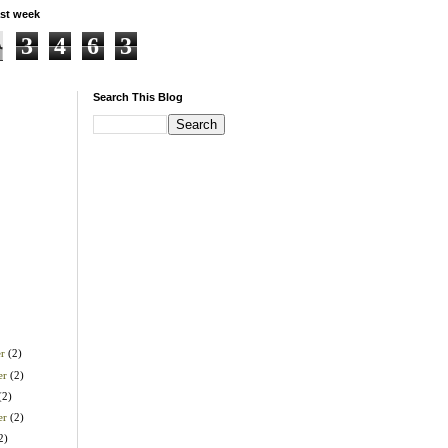
st week
3
4
6
3
Search This Blog
er
(2)
er
(2)
(2)
er
(2)
2)