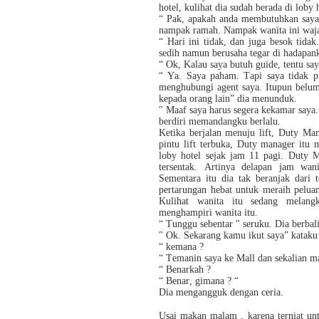
hotel, kulihat dia sudah berada di loby
“ Pak, apakah anda membutuhkan saya 
nampak ramah. Nampak wanita ini waja
“ Hari ini tidak, dan juga besok tida
sedih namun berusaha tegar di hadapan
“ Ok, Kalau saya butuh guide, tentu sa
“ Ya. Saya paham. Tapi saya tidak 
menghubungi agent saya. Itupun belu
kepada orang lain” dia menunduk.
" Maaf saya harus segera kekamar saya
berdiri memandangku berlalu.
Ketika berjalan menuju lift, Duty M
pintu lift terbuka, Duty manager itu
loby hotel sejak jam 11 pagi. Duty M
tersentak. Artinya delapan jam wan
Sementara itu dia tak beranjak dar
pertarungan hebat untuk meraih peluan
Kulihat wanita itu sedang melang
menghampiri wanita itu.
“ Tunggu sebentar " seruku. Dia berb
" Ok. Sekarang kamu ikut saya” kataku
“ kemana ?
“ Temanin saya ke Mall dan sekalian 
“ Benarkah ?
“ Benar, gimana ? “
Dia mengangguk dengan ceria.
Usai makan malam , karena terniat u