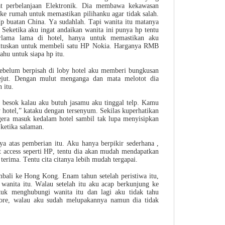
t perbelanjaan Elektronik. Dia membawa kekawasan
 ke rumah untuk memastikan pilihanku agar tidak salah.
p buatan China. Ya sudahlah. Tapi wanita itu matanya
. Seketika aku ingat andaikan wanita ini punya hp tentu
rlama lama di hotel, hanya untuk memastikan aku
putuskan untuk membeli satu HP Nokia. Harganya RMB
ahu untuk siapa hp itu.
Sebelum berpisah di loby hotel aku memberi bungkusan
ejut. Dengan mulut menganga dan mata melotot dia
 itu.
 besok kalau aku butuh jasamu aku tinggal telp. Kamu
 hotel,” kataku dengan tersenyum. Sekilas kuperhatikan
gera masuk kedalam hotel sambil tak lupa menyisipkan
 ketika salaman.
ya atas pemberian itu. Aku hanya berpikir sederhana ,
it access seperti HP, tentu dia akan mudah mendapatkan
terima. Tentu cita citanya lebih mudah tergapai.
bali ke Hong Kong. Enam tahun setelah peristiwa itu,
wanita itu. Walau setelah itu aku acap berkunjung ke
tuk menghubungi wanita itu dan lagi aku tidak tahu
ore, walau aku sudah melupakannya namun dia tidak