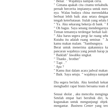
" Benar. " Wajahnya nampak ceria.
" Gimana apakah cita citamu terkabulk
pernah bercerita impiannya untuk mer
nya. Walau budaya china merendahka
berbuat lebih baik atau setara deng
tengah keterbatasan. Itulah yang selalu 
“ Ya. Aku sekarang bekerja di bank. "
“ Oh bagus. Saya senang mendengarnya
Teman temannya terdengar berkali kal
“ Aku harus segera pergi ke ruang seb
Kutahu itu adalah ruang seminar. “ Ja
kamu makan malam. “Sambungnya.
Berat untuk menerima ajakannnya ka
pancaran wajahnya yang penuh harap ju
“ Baiklah” Jawabku singkat.
“ Thanks , brother”
“ Tapi ..”
‘ Apa ?
“ Kamu ikut dalam acara jadwal makan
“ Baik. Saya setuju. “ wajahnya nampak
Dia segera berlalu. Aku kembali kekam
menghadiri rapat bisnis bersama team 
Seusai sholat , aku mencoba mengingat
Setelah empat hari bersibuk diri, 
kugunakan untuk mengunjungi objek
mengantar.
Business Center
yang terd