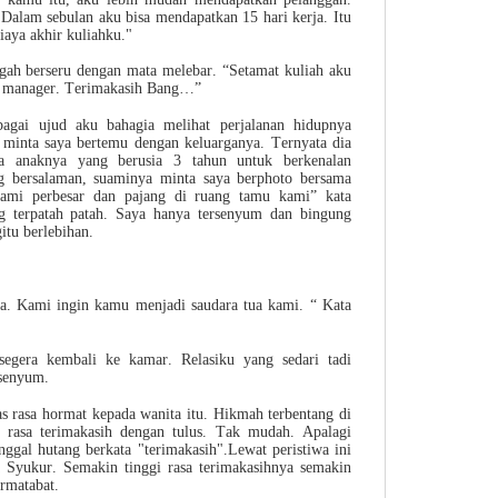
 Dalam sebulan aku bisa mendapatkan 15 hari kerja. Itu
iaya akhir kuliahku."
engah berseru dengan mata melebar. “Setamat kuliah aku
ku manager. Terimakasih Bang…”
gai ujud aku bahagia melihat perjalanan hidupnya
minta saya bertemu dengan keluarganya. Ternyata dia
 anaknya yang berusia 3 tahun untuk berkenalan
ng bersalaman, suaminya minta saya berphoto bersama
ami perbesar dan pajang di ruang tamu kami” kata
g terpatah patah. Saya hanya tersenyum dan bingung
itu berlebihan.
ya. Kami ingin kamu menjadi saudara tua kami. “ Kata
segera kembali ke kamar. Relasiku yang sedari tadi
rsenyum.
s rasa hormat kepada wanita itu. Hikmah terbentang di
asa terimakasih dengan tulus. Tak mudah. Apalagi
nggal hutang berkata "terimakasih".Lewat peristiwa ini
a Syukur. Semakin tinggi rasa terimakasihnya semakin
ermatabat.