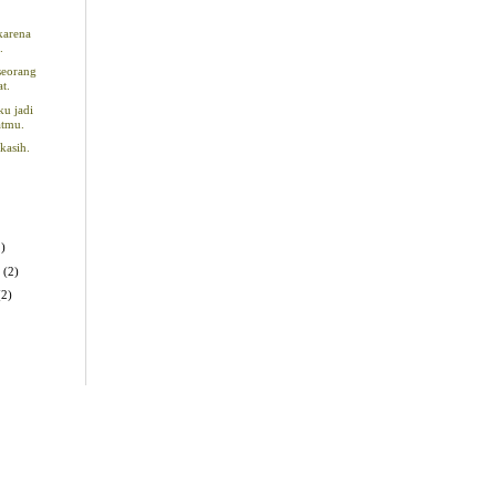
karena
.
seorang
t.
ku jadi
atmu.
kasih.
2)
y
(2)
(2)