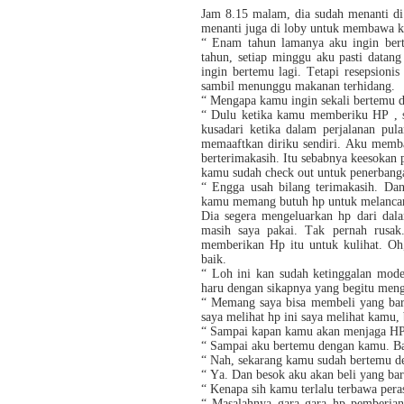
Jam 8.15 malam, dia sudah menanti 
menanti juga di loby untuk membawa ka
“ Enam tahun lamanya aku ingin bert
tahun, setiap minggu aku pasti datan
ingin bertemu lagi. Tetapi resepsioni
sambil menunggu makanan terhidang.
“ Mengapa kamu ingin sekali bertemu 
“ Dulu ketika kamu memberiku HP , sa
kusadari ketika dalam perjalanan pul
memaaftkan diriku sendiri. Aku memb
berterimakasih. Itu sebabnya keesokan 
kamu sudah check out untuk penerban
“ Engga usah bilang terimakasih. Dan
kamu memang butuh hp untuk melancark
Dia segera mengeluarkan hp dari dal
masih saya pakai. Tak pernah rusak.
memberikan Hp itu untuk kulihat. Oh
baik.
“ Loh ini kan sudah ketinggalan mode
haru dengan sikapnya yang begitu men
“ Memang saya bisa membeli yang baru
saya melihat hp ini saya melihat kamu,
“ Sampai kapan kamu akan menjaga HP 
“ Sampai aku bertemu dengan kamu. B
“ Nah, sekarang kamu sudah bertemu d
“ Ya. Dan besok aku akan beli yang bar
“ Kenapa sih kamu terlalu terbawa pera
“ Masalahnya gara gara hp pemberia