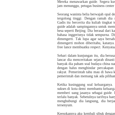
Mereka menawarkan guide. Segera kus
jam menunggu, petugas business center
Seorang waninta belia berwajah opal d
tergolong tinggi. Dengan ramah dia 
Gadis itu bercerita dia kuliah tingkat 
guide adalah sampingannya untuk meme
besa seperti Beijing. Dia berasal dari
bahasa inggerisnya tidak sempurna. Di
dimengerti. Tak lupa agar saya bersab
dimengerti mohon diberitahu, katanya
free lance membuatku respect. Kenyat
Sehari dalam kunjungan itu, dia berus
lancar dia menceritakan sejarah dinas
banyak dia paham soal budaya china namu
dengan halus menghindar percakapan 
rakyat. Pemerintah tahu mau di bawa 
pemerintah dan memang tak ada pilihan
Ketika kusinggung soal keluarganya. 
sukses di kota demi membantu keluarga
memberi uang jasanya sebagai guide.
terlalu banyak. Sebetulnya tarifnya ha
menghubungi dia langsung, dia berja
tersenyum.
Keesokannya aku kembali sibuk dengan 