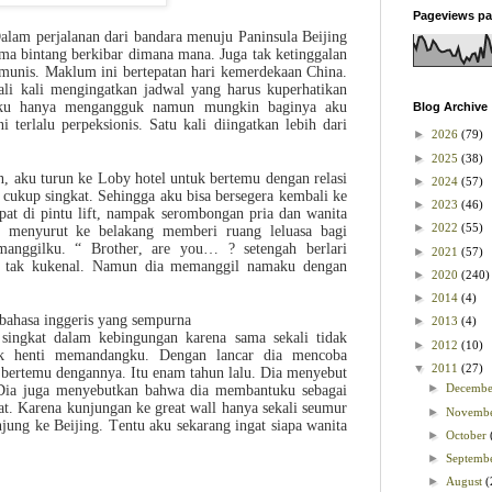
Pageviews pa
alam perjalanan dari bandara menuju Paninsula Beijing
ma bintang berkibar dimana mana. Juga tak ketinggalan
omunis. Maklum ini bertepatan hari kemerdekaan China.
ali kali mengingatkan jadwal yang harus kuperhatikan
 Aku hanya mengangguk namun mungkin baginya aku
Blog Archive
i terlalu perpeksionis. Satu kali diingatkan lebih dari
►
2026
(79)
►
2025
(38)
an, aku turun ke Loby hotel untuk bertemu dengan relasi
►
2024
(57)
 cukup singkat. Sehingga aku bisa bersegera kembali ke
►
2023
(46)
pat di pintu lift, nampak serombongan pria dan wanita
►
2022
(55)
ku menyurut ke belakang memberi ruang leluasa bagi
anggilku. “ Brother, are you… ? setengah berlari
►
2021
(57)
g tak kukenal. Namun dia memanggil namaku dengan
►
2020
(240)
►
2014
(4)
 bahasa inggeris yang sempurna
►
2013
(4)
singkat dalam kebingungan karena sama sekali tidak
►
2012
(10)
tak henti memandangku. Dengan lancar dia mencoba
▼
2011
(27)
 bertemu dengannya. Itu enam tahun lalu. Dia menyebut
►
Decemb
 Dia juga menyebutkan bahwa dia membantuku sebagai
at. Karena kunjungan ke great wall hanya sekali seumur
►
Novemb
jung ke Beijing. Tentu aku sekarang ingat siapa wanita
►
October
►
Septemb
►
August
(