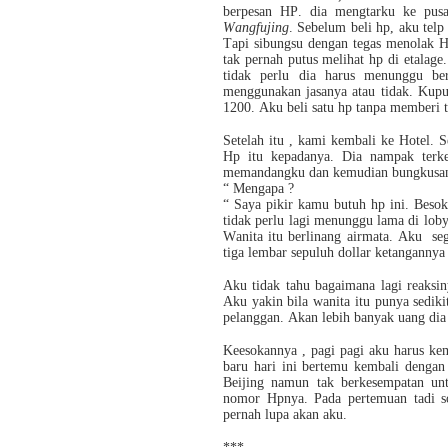
berpesan HP. dia mengtarku ke pusa
Wangfujing
. Sebelum beli hp, aku telp
Tapi sibungsu dengan tegas menolak H
tak pernah putus melihat hp di etalage
tidak perlu dia harus menunggu be
menggunakan jasanya atau tidak. Ku
1200. Aku beli satu hp tanpa memberi t
Setelah itu , kami kembali ke Hotel. 
Hp itu kepadanya. Dia nampak terk
memandangku dan kemudian bungkusan
“ Mengapa ?
“ Saya pikir kamu butuh hp ini. Besok
tidak perlu lagi menunggu lama di loby
Wanita itu berlinang airmata. Aku se
tiga lembar sepuluh dollar ketangannya
Aku tidak tahu bagaimana lagi reaksin
Aku yakin bila wanita itu punya sedik
pelanggan. Akan lebih banyak uang dia 
Keesokannya , pagi pagi aku harus kem
baru hari ini bertemu kembali dengan 
Beijing namun tak berkesempatan un
nomor Hpnya. Pada pertemuan tadi s
pernah lupa akan aku.
***