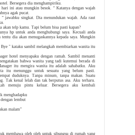
 hotel. Bersegera dia menghampiriku.
hari ini atau mungkin besok. “ Katanya dengan wajah
hnya agak pucat.
k. “ jawabku singkat. Dia menundukan wajah. Ada raut
ku.
ya akan telp kamu. Tapi belum bisa pasti kapan?
punya hp untuk anda menghubungi saya. Kecuali anda
m tentu dia akan menugaskannya kepada saya. Mungkin
. Bye " kataku sambil melangkah membiarkan wanita itu
anager hotel menyapaku dengan ramah. Sambil menanti
 mengatakan bahwa wanita yang tadi kutemui berada di
anager itu mengira wanita itu adalah sahabatku. Aku
ita itu menunggu untuk sesuatu yang belum pasti.
i tempat duduknya. Tanpa minum, tanpa makan. Suatu
g. Tak kenal lelah dan tak berputus asa. Aku terharu.
kah menuju pintu keluar. Bersegera aku kembali
alik menghadapku
 dengan lembut
makan malam”
ntuk membawa oleh oleh untuk sibungsu di rumah yang