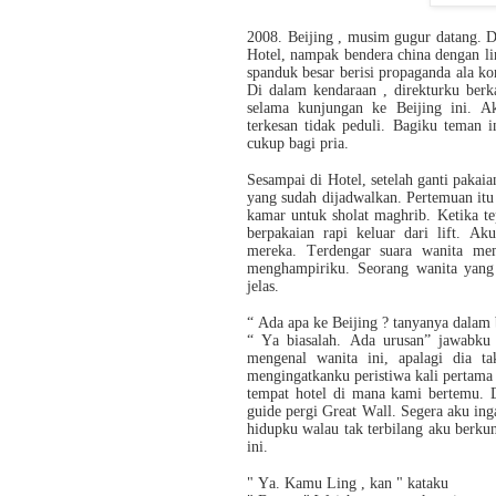
2008. Beijing , musim gugur datang. D
Hotel, nampak bendera china dengan li
spanduk besar berisi propaganda ala k
Di dalam kendaraan , direkturku berk
selama kunjungan ke Beijing ini.
terkesan tidak peduli. Bagiku teman in
cukup bagi pria.
Sesampai di Hotel, setelah ganti pakai
yang sudah dijadwalkan. Pertemuan itu
kamar untuk sholat maghrib. Ketika te
berpakaian rapi keluar dari lift. A
mereka. Terdengar suara wanita mem
menghampiriku. Seorang wanita yan
jelas.
“ Ada apa ke Beijing ? tanyanya dalam
“ Ya biasalah. Ada urusan” jawabku 
mengenal wanita ini, apalagi dia 
mengingatkanku peristiwa kali pertama
tempat hotel di mana kami bertemu.
guide pergi Great Wall. Segera aku ing
hidupku walau tak terbilang aku berkun
ini.
" Ya. Kamu Ling , kan " kataku