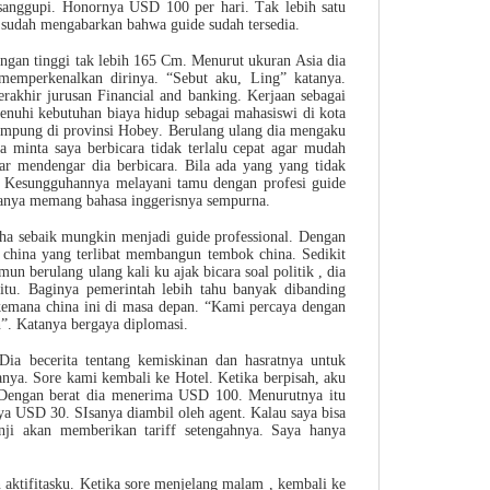
anggupi. Honornya USD 100 per hari. Tak lebih satu
 sudah mengabarkan bahwa guide sudah tersedia.
engan tinggi tak lebih 165 Cm. Menurut ukuran Asia dia
memperkenalkan dirinya. “Sebut aku, Ling” katanya.
terakhir jurusan Financial and banking. Kerjaan sebagai
nuhi kebutuhan biaya hidup sebagai mahasiswi di kota
 kampung di provinsi Hobey. Berulang ulang dia mengaku
a minta saya berbicara tidak terlalu cepat agar mudah
ar mendengar dia berbicara. Bila ada yang yang tidak
. Kesungguhannya melayani tamu dengan profesi guide
aanya memang bahasa inggerisnya sempurna.
aha sebaik mungkin menjadi guide professional. Dengan
ti china yang terlibat membangun tembok china. Sedikit
n berulang ulang kali ku ajak bicara soal politik , dia
itu. Baginya pemerintah lebih tahu banyak dibanding
kemana china ini di masa depan. “Kami percaya dengan
”. Katanya bergaya diplomasi.
Dia becerita tentang kemiskinan dan hasratnya untuk
nya. Sore kami kembali ke Hotel. Ketika berpisah, aku
 Dengan berat dia menerima USD 100. Menurutnya itu
nya USD 30. SIsanya diambil oleh agent. Kalau saya bisa
nji akan memberikan tariff setengahnya. Saya hanya
aktifitasku. Ketika sore menjelang malam , kembali ke