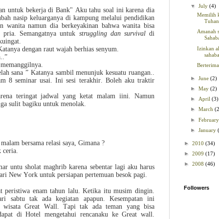
▼
July
(4)
an untuk bekerja di Bank" Aku tahu soal ini karena dia
Memilih 
ubah nasip keluarganya di kampung melalui pendidikan
Tuhan
n wanita namun dia berkeyakinan bahwa wanita bisa
Amanah 
an pria. Semangatnya untuk
struggling dan survival
di
Sahaba
kuingat.
Izinkan a
 Katanya dengan raut wajah berhias senyum.
sahab
..”
i memanggilnya.
Berterima
elah sana ” Katanya sambil menunjuk kesuatu ruangan..
►
June
(2)
m 8 seminar usai. Ini sesi terakhir. Boleh aku traktir
►
May
(2)
rena teringat jadwal yang ketat malam iini. Namun
►
April
(3)
ga sulit bagiku untuk menolak.
►
March
(
►
Februar
►
January
 malam bersama relasi saya, Gimana ?
►
2010
(34)
 ceria.
►
2009
(17)
►
2008
(46)
ar untu sholat maghrib karena sebentar lagi aku harus
dari New York untuk persiapan pertemuan besok pagi.
Followers
 peristiwa enam tahun lalu. Ketika itu musim dingin.
hari sabtu tak ada kegiatan apapun. Kesempatan ini
 wisata Great Wall. Tapi tak ada teman yang bisa
apat di Hotel mengetahui rencanaku ke Great wall.