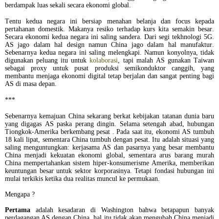
berdampak luas sekali secara ekonomi global.
Tentu kedua negara ini bersiap menahan belanja dan focus kepada
pertahanan domestik. Makanya resiko terhadap kurs kita semakin besar.
Secara ekonomi kedua negara ini saling sandera. Dari segi tekhnologi 5G.
AS jago dalam hal design namun China jago dalam hal manufaktur.
Sebenarnya kedua negara ini saling melengkapi. Namun konyolnya, tidak
digunakan peluang itu untuk
kolaborasi
, tapi malah AS gunakan Taiwan
sebagai proxy untuk pusat produksi semikonduktor canggih, yang
membantu menjaga ekonomi digital tetap berjalan dan sangat penting bagi
AS di masa depan.
***
Sebenarnya kemajuan China sekarang berkat kebijakan tatanan dunia baru
yang digagas AS paska perang dingin. Selama setengah abad, hubungan
Tiongkok-Amerika berkembang pesat . Pada saat itu, ekonomi AS tumbuh
18 kali lipat, sementara China tumbuh dengan pesat. Itu adalah situasi yang
saling menguntungkan: kerjasama AS dan pasarnya yang besar membantu
China menjadi kekuatan ekonomi global, sementara arus barang murah
China mempertahankan sistem hiper-konsumerisme Amerika, memberikan
keuntungan besar untuk sektor korporasinya.
Tetapi fondasi hubungan ini
mulai terkikis ketika dua realitas muncul ke permukaan.
Mengapa ?
Pertama
adalah kesadaran di Washington bahwa betapapun banyak
perdagangan AS dengan China, hal itu tidak akan mengubah China menjadi