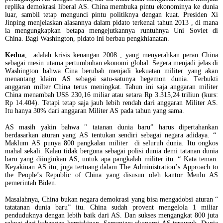
replika demokrasi liberal AS. China membuka pintu ekonominya ke dunia
luar, sambil tetap mengunci pintu politiknya dengan kuat. Presiden Xi
Jinping menjelaskan alasannya dalam pidato terkenal tahun 2013 , di mana
ia mengungkapkan betapa mengejutkannya runtuhnya Uni Soviet di
China. Bagi Washington, pidato ini berbau pengkhianatan.
Kedua
, adalah krisis keuangan 2008 , yang menyerahkan peran China
sebagai mesin utama pertumbuhan ekonomi global. Segera menjadi jelas di
Washington bahwa Cina berubah menjadi kekuatan militer yang akan
menantang klaim AS sebagai satu-satunya hegemon dunia. Terbukti
anggaran milter China terus meningkat.
Tahun ini saja anggaran militer
China menambah US$ 230,16 miliar atau setara Rp 3.315,24 triliun (kurs:
Rp 14.404). Tetapi tetap saja jauh lebih rendah dari anggaran Militer AS.
Itu hanya 30% dari anggaran Militer AS pada tahun yang sama.
AS masih yakin bahwa " tatanan dunia baru” harus dipertahankan
berdasarkan aturan yang AS tentukan sendiri sebagai negara adidaya. “
Maklum AS punya 800 pangkalan militer di seluruh dunia. Itu ongkos
mahal sekali. Kalau tidak berguna sebagai polisi dunia demi tatanan dunia
baru yang diinginkan AS, untuk apa pangkalah militer itu. “ Kata teman.
Keyakinan AS itu, juga tertuang dalam The Administration’s Approach to
the People’s Republic of China yang disusun oleh kantor Menlu AS
pemerintah Biden.
Masalahnya, China bukan negara demokrasi yang bisa mengadobsi aturan “
tatatanan dunia baru” itu. China sudah provent mengelola 1 miliar
penduduknya dengan lebih baik dari AS. Dan sukses mengangkat 800 juta