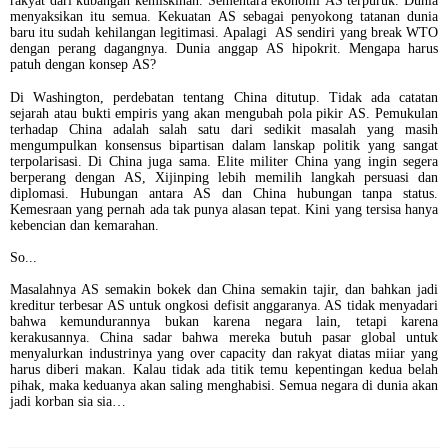
rakyat dari kubangan kemiskinan. Sementara ekonomi AS terpuruk. Dunia
menyaksikan itu semua. Kekuatan AS sebagai penyokong tatanan dunia
baru itu sudah kehilangan legitimasi. Apalagi AS sendiri yang break WTO
dengan perang dagangnya. Dunia anggap AS hipokrit. Mengapa harus
patuh dengan konsep AS?
Di Washington, perdebatan tentang China ditutup. Tidak ada catatan
sejarah atau bukti empiris yang akan mengubah pola pikir AS. Pemukulan
terhadap China adalah salah satu dari sedikit masalah yang masih
mengumpulkan konsensus bipartisan dalam lanskap politik yang sangat
terpolarisasi. Di China juga sama. Elite militer China yang ingin segera
berperang dengan AS, Xijinping lebih memilih langkah persuasi dan
diplomasi. Hubungan antara AS dan China hubungan tanpa status.
Kemesraan yang pernah ada tak punya alasan tepat. Kini yang tersisa hanya
kebencian dan kemarahan.
So...
Masalahnya AS semakin bokek dan China semakin tajir, dan bahkan jadi
kreditur terbesar AS untuk ongkosi defisit anggaranya. AS tidak menyadari
bahwa kemundurannya bukan karena negara lain, tetapi karena
kerakusannya. China sadar bahwa mereka butuh pasar global untuk
menyalurkan industrinya yang over capacity dan rakyat diatas miiar yang
harus diberi makan. Kalau tidak ada titik temu kepentingan kedua belah
pihak, maka keduanya akan saling menghabisi. Semua negara di dunia akan
jadi korban sia sia…