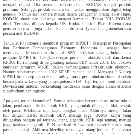
menjadi digital. Dia berusaha menempatkan KODAK sebagai produk
premium. Sehingga produk kamera lain walau menggunakan digital tetap
generik. Namun saat kamera masuk dalam genggaman orang lewat Hape,
KODAK shock dan akhirnya menanti kematian. Tahun 2013 KODAK
dead. Terpaksa dilepas kepada UK Kodak Pension Plan. Karena dana
pensiun karyawan juga ludes. Setelah itu para Hyena datang menelan satu
persatu aset KODAK.
Tahun 2010 Indonesia membuat program MP3EI (
Masterplan Percepatan
dan Perluasan Pembangunan Ekonomi Indonesia )
sebagai basis
membangun infrastruktur ekonomi. SBY sediakan payung hukum atas
program MP3EI itu. Lengkap dengan perizinan, akuisisi tanah dan skema
KPBU. Itu rampung di penghujung jabatan SBY tahun 2014. Dan Jokowi
lanjutkan program Mp3EI dalam pembangunan infrastruktur ekonomi.
Namun sebenarnya tahun 2012 MP3EI sudahn jadul. Mengapa ? Konsep
MP3EI itu konsep tahun 80an. Tadinya pusat pertumbuhan ekonomi selalu
berada pada wilayah yang punya potensi SDA. Tapi terjadi trend berubah.
Downstream industri berkembang mendekati pasar dengan alasan efisiensi
supply chain dan logistic.
Apa yang terjadi kemudian?. Semua pelabuhan berserta akses infrastruktur
jalan, pembangkit listrik untuk KEK, yang sudah dibangun tidak tengok
oleh pasar. Pelabuhan sepi kapal bongkar muat. Akhirnya merugi. Jalan
toll dengan traffic dibawah BEP, merugi juga. BUMN karya yang
ditugaskan bangun jol terjebak utang gigantik. KEK sepi tennan, merugi
juga, bahkan mangkrak. PLN overload di Jawa tapi di daerah lain kurang
pasokan energi. Akhirnya bleeding membayar utang jumbo. Tanpa dana