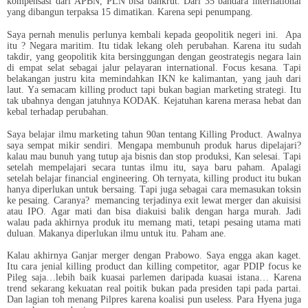
kompensasi dari APBN, PLN bisa bankrut. Dari 35 bandara international
yang dibangun terpaksa 15 dimatikan. Karena sepi penumpang.
Saya pernah menulis perlunya kembali kepada geopolitik negeri ini. Apa
itu ? Negara maritim. Itu tidak lekang oleh perubahan. Karena itu sudah
takdir, yang geopolitik kita bersinggungan dengan geostrategis negara lain
di empat selat sebagai jalur pelayaran international. Focus kesana. Tapi
belakangan justru kita memindahkan IKN ke kalimantan, yang jauh dari
laut. Ya semacam killing product tapi bukan bagian marketing strategi. Itu
tak ubahnya dengan jatuhnya KODAK. Kejatuhan karena merasa hebat dan
kebal terhadap perubahan.
Saya belajar ilmu marketing tahun 90an tentang Killing Product. Awalnya
saya sempat mikir sendiri. Mengapa membunuh produk harus dipelajari?
kalau mau bunuh yang tutup aja bisnis dan stop produksi, Kan selesai. Tapi
setelah mempelajari secara tuntas ilmu itu, saya baru paham. Apalagi
setelah belajar financial engineering. Oh ternyata, killing product itu bukan
hanya diperlukan untuk bersaing. Tapi juga sebagai cara memasukan toksin
ke pesaing. Caranya? memancing terjadinya exit lewat merger dan akuisisi
atau IPO. Agar mati dan bisa diakuisi balik dengan harga murah.
Jadi
walau pada akhirnya produk itu memang mati, tetapi pesaing utama mati
duluan. Makanya diperlukan ilmu untuk itu. Paham ane.
Kalau akhirnya Ganjar merger dengan Prabowo. Saya engga akan kaget.
Itu cara jenial killing product dan killing competitor, agar PDIP focus ke
Pileg saja…lebih baik kuasai parlemen daripada kuasai istana… Karena
trend sekarang kekuatan real poitik bukan pada presiden tapi pada partai.
Dan lagian toh menang Pilpres karena koalisi pun useless. Para Hyena juga