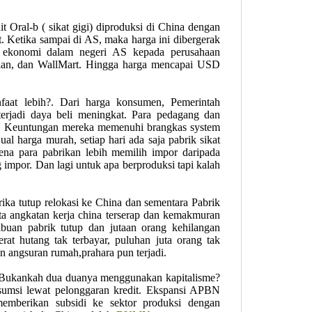
nit Oral-b ( sikat gigi) diproduksi di China dengan
. Ketika sampai di AS, maka harga ini dibergerak
s ekonomi dalam negeri AS kepada perusahaan
o iklan, dan WallMart. Hingga harga mencapai USD
aat lebih?. Dari harga konsumen, Pemerintah
terjadi daya beli meningkat. Para pedagang dan
sar. Keuntungan mereka memenuhi brangkas system
ual harga murah, setiap hari ada saja pabrik sikat
ena para pabrikan lebih memilih impor daripada
 impor. Dan lagi untuk apa berproduksi tapi kalah
ika tutup relokasi ke China dan sementara Pabrik
ta angkatan kerja china terserap dan kemakmuran
ibuan pabrik tutup dan jutaan orang kehilangan
erat hutang tak terbayar, puluhan juta orang tak
n angsuran rumah,prahara pun terjadi.
Bukankah dua duanya menggunakan kapitalisme?
umsi lewat pelonggaran kredit. Ekspansi APBN
memberikan subsidi ke sektor produksi dengan