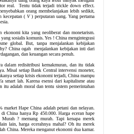
i. Makanya uang orang kaya lebih banyak mengalir
or real.
Tentu tidak terjadi trickle down effect.
 menyebabkan orang membelanjakan lebih sedikit,
n kecepatan (
V
) perputaran uang. Yang pertama
esia.
an ekonomi kita yang neoliberat dan monetarism.
a yang sosialis komunis. Yes ! China mengintegrasi
sme global. But, tanpa menjalankan kebijakan
Why? China ogah
menjalankan kebijakan inti dari
 perdagangan, dan keuangan secara penuh.
a dalam redisitribusi kemakmuran, dan itu tidak
a. Misal setiap Bank Central intervensi moneter,
kanya setiap krisis ekonomi terjadi, China mampu
 smart lah. Karena esensi dari kapitalisme atau
un itu adalah moral dan tentu sistem pemerintahan
 market Hape China adalah petani dan nelayan.
 di China hanya Rp 450.000. Harga eceran hape
00. Murah ? memang murah. Tapi kenapa merek
in lain, harga ecerahnya mahal? Oh itu merek
tulah China. Mereka menganut ekonomi dua kamar.