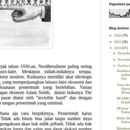
Pageviews pa
Blog Archive
►
2026
(79)
►
2025
(38)
▼
2024
(57)
►
Decemb
►
Novemb
ejak tahun 1930-an. Neoliberalisme paling sering
▼
October
z-faire. Meskipun istilah-istilahnya serupa,
Neolibera
mahza
alisme modern. Keduanya memiliki akar ideologis
kita
9, yang memperjuangkan laissez-faire ekonomi dan
Team eko
ekuasaan pemerintah yang berlebihan. Varian
diper
 dengan ekonom Adam Smith,
dalam bukunya
The
Meng
asar diatur oleh "invisible hand" dan dengan
PR YMP 
 tangan pemerintah yang minimal.
Deindu
PR besar
Prabo
hana aja cara berpikirnya. Pemerintah harus
Tidak ada bisnis bisa jalan tanpa sumber daya
Risiko M
Indon
pengakuan akan hak milik pribadi. Tidak ada hak
Kemajua
tukan harga dan value atas dasar alokasi sumber