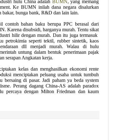
ndustri hulu China adalah
BUMN
, yang memang
opment. Ke BUMN inilah dana negara disalurkan
an bakar, bunga bank, R&D dan lain lain.
bil contoh bahan baku berupa PPC berasal dari
N. Karena disubsidi, harganya murah. Tentu sikat
ndustri hilir dengan murah. Dan itu juga termasuk
u petrokimia seperti tektil, rubber sintetik, kaos
 kendaraan dll menjadi murah. Walau di hulu
emerintah untung dalam bentuk penerimaan pajak
 dan serapan Angkatan kerja.
ciptakan kelas dan menghasilkan ekonomi rente
oduksi menciptakan peluang usaha untuk tumbuh
bersaing di pasar. Jadi paham ya beda system
lisme. Perang dagang China-AS adalah paradox
lalu percaya dengan Milton Friedman dan kaum