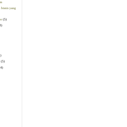
am
 bisnis yang
er
(5)
3)
3)
y
(5)
(4)