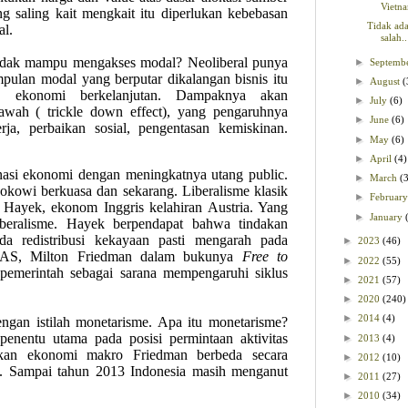
Vietn
g saling kait mengkait itu diperlukan kebebasan
Tidak ada
al.
salah..
idak mampu mengakses modal? Neoliberal punya
►
Septemb
pulan modal yang berputar dikalangan bisnis itu
►
August
(
n ekonomi berkelanjutan. Dampaknya akan
►
July
(6)
awah ( trickle down effect), yang pengaruhnya
►
June
(6)
ja, perbaikan sosial, pengentasan kemiskinan.
►
May
(6)
►
April
(4)
nasi ekonomi dengan meningkatnya utang public.
►
March
(
Jokowi berkuasa dan sekarang. Liberalisme klasik
►
Februar
n Hayek, ekonom Inggris kelahiran Austria. Yang
►
January
iberalisme. Hayek berpendapat bahwa tindakan
ada redistribusi kekayaan pasti mengarah pada
►
2023
(46)
om AS, Milton Friedman dalam bukunya
Free to
►
2022
(55)
 pemerintah sebagai sarana mempengaruhi siklus
►
2021
(57)
►
2020
(240)
►
2014
(4)
engan istilah monetarisme. Apa itu monetarisme?
enentu utama pada posisi permintaan aktivitas
►
2013
(4)
kan ekonomi makro Friedman berbeda secara
►
2012
(10)
an. Sampai tahun 2013 Indonesia masih menganut
►
2011
(27)
►
2010
(34)