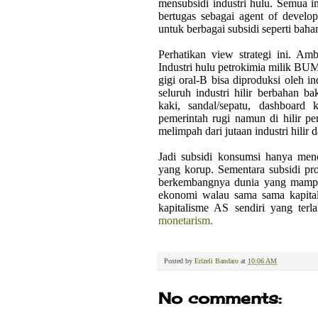
mensubsidi industri hulu. Semua i
bertugas sebagai agent of devel
untuk berbagai subsidi seperti bah
Perhatikan view strategi ini. Am
Industri hulu petrokimia milik BUM
gigi oral-B bisa diproduksi oleh i
seluruh industri hilir berbahan bak
kaki, sandal/sepatu, dashboard
pemerintah rugi namun di hilir p
melimpah dari jutaan industri hilir
Jadi subsidi konsumsi hanya men
yang korup. Sementara subsidi pr
berkembangnya dunia yang mampu 
ekonomi walau sama sama kapita
kapitalisme AS sendiri yang ter
monetarism.
Posted by
Erizeli Bandaro
at
10:06 AM
No comments: