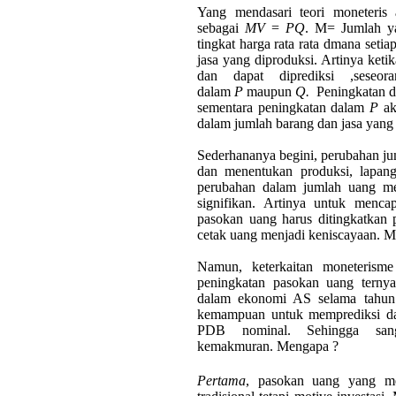
Yang mendasari teori moneteris 
sebagai
MV
=
PQ
. M= Jumlah ya
tingkat harga rata rata dmana setia
jasa yang diproduksi. Artinya ket
dan dapat diprediksi ,seseo
dalam
P
maupun
Q.
Peningkatan 
sementara peningkatan dalam
P
aka
dalam jumlah barang dan jasa yang 
Sederhananya begini, perubahan j
dan menentukan produksi, lapang
perubahan dalam jumlah uang me
signifikan. Artinya untuk menc
pasokan uang harus
ditingkatkan
cetak uang menjadi keniscayaan. Ma
Namun, keterkaitan moneterism
peningkatan pasokan uang ternya
dalam ekonomi AS selama tahu
kemampuan untuk memprediksi d
PDB nominal.
Sehingga sang
kemakmuran.
Mengapa ?
Pertama
, pasokan uang yang me