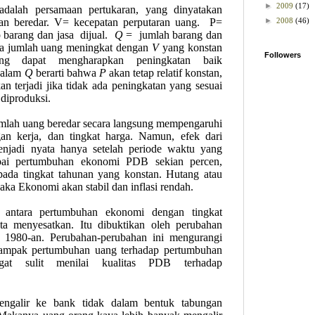
►
2009
(17)
adalah persamaan pertukaran, yang dinyatakan
n beredar. V= kecepatan perputaran uang.
P=
►
2008
(46)
p barang dan jasa
dijual.
Q
=
jumlah barang dan
ika jumlah uang meningkat dengan
V
yang konstan
Followers
rang dapat mengharapkan peningkatan baik
dalam
Q
berarti bahwa
P
akan tetap relatif konstan,
n terjadi jika tidak ada peningkatan yang sesuai
diproduksi.
umlah uang beredar secara langsung mempengaruhi
an kerja, dan tingkat harga. Namun, efek dari
njadi nyata hanya setelah periode waktu yang
apai pertumbuhan ekonomi PDB sekian percen,
 pada tingkat tahunan yang konstan. Hutang atau
ka Ekonomi akan stabil dan inflasi rendah.
e antara pertumbuhan ekonomi dengan tingkat
ta menyesatkan. Itu dibuktikan oleh perubahan
n 1980-an.
Perubahan-perubahan ini mengurangi
ampak pertumbuhan uang terhadap pertumbuhan
at sulit menilai kualitas PDB terhadap
ngalir ke bank tidak dalam bentuk tabungan