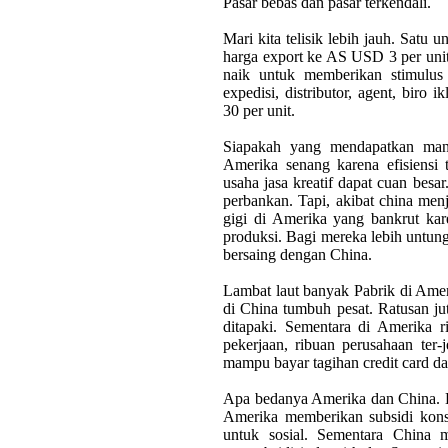
Pasar bebas dan pasar terkendali.
Mari kita telisik lebih jauh. Satu u
harga export ke AS USD 3 per unit
naik untuk memberikan stimulu
expedisi, distributor, agent, bir
30 per unit.
Siapakah yang mendapatkan manf
Amerika senang karena efisiensi 
usaha jasa kreatif dapat cuan be
perbankan. Tapi, akibat china menj
gigi di Amerika yang bankrut kar
produksi. Bagi mereka lebih untung
bersaing dengan China.
Lambat laut banyak Pabrik di Amer
di China tumbuh pesat. Ratusan ju
ditapaki. Sementara di Amerika r
pekerjaan, ribuan perusahaan ter-j
mampu bayar tagihan credit card da
Apa bedanya Amerika dan China. 
Amerika memberikan subsidi kons
untuk sosial. Sementara China 