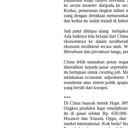
tradisional tetapi motive investas
ke sector moneter daripada ke sect
Kedua
, penurunan tingkat inflasi
yang dengan demikian menurunka
dan kedua itu sudah terjadi di Indon
Jadi patut ditinjau ulang
kebijak
Ada baiknya kita belajar dari Chin
ekonominya ke dalam neoliberali
ekonomi neoliberal secara utuh. 
liberalisasi dan privatisasi harga,
China lebih utamakan peran negar
diserahkan kepada pasar sepenuhny
itu bertujuan untuk
creating job
. Ma
melakukan economic adjustment. Ya
sosialisme atau sistem politk apap
yang bersih dari korupsi.
***
Di China banyak merek Hape. 80%
Ongkos produksi hape smartphone
itu di pasar sekitar Rp. 650.0
Hwawei dan Xiaomi, Oppo, dan la
market international. Kok beda? I