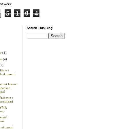
st week
5
1
0
4
Search This Blog
er
(4)
er
(4)
(7)
lisme ?
b ekonomi
nomi Jokowi
tahankan.
apa?
Prabowo :
strialisasi
 YMP,
wo.
oneter
esia
n ekonomi