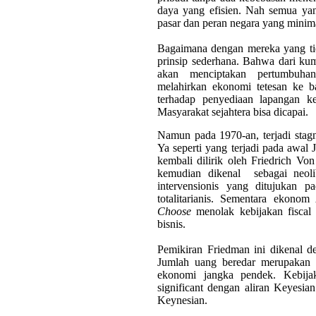
daya yang efisien. Nah semua yan
pasar dan peran negara yang minim
Bagaimana dengan mereka yang t
prinsip sederhana. Bahwa dari kum
akan menciptakan pertumbuha
melahirkan ekonomi tetesan ke b
terhadap penyediaan lapangan ker
Masyarakat sejahtera bisa dicapai.
Namun pada 1970-an, terjadi stag
Ya seperti yang terjadi pada awal 
kembali dilirik oleh Friedrich Vo
kemudian dikenal
sebagai neol
intervensionis yang ditujukan p
totalitarianis. Sementara ekon
Choose
menolak kebijakan fiscal
bisnis.
Pemikiran Friedman ini dikenal d
Jumlah uang beredar merupakan p
ekonomi jangka pendek. Kebija
significant dengan aliran Keyesi
Keynesian.