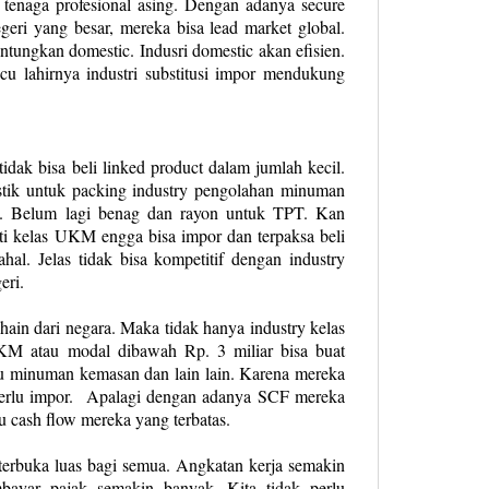
 tenaga profesional asing. Dengan adanya secure
geri yang besar, mereka bisa lead market global.
tungkan domestic. Indusri domestic akan efisien.
 lahirnya industri substitusi impor mendukung
tidak bisa beli linked product dalam jumlah kecil.
stik untuk packing industry pengolahan minuman
a. Belum lagi benag dan rayon untuk TPT. Kan
sti kelas UKM engga bisa impor dan terpaksa beli
hal. Jelas tidak bisa kompetitif dengan industry
eri.
in dari negara. Maka tidak hanya industry kelas
KM atau modal dibawah Rp. 3 miliar bisa buat
au minuman kemasan dan lain lain. Karena mereka
erlu impor.
Apalagi dengan adanya SCF mereka
tu cash flow mereka yang terbatas.
 terbuka luas bagi semua. Angkatan kerja semakin
mbayar pajak semakin banyak. Kita tidak perlu