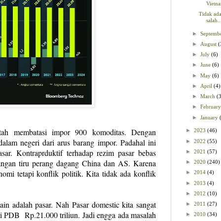
Vietn
Tidak ada
salah..
►
Septemb
►
August
(
►
July
(6)
►
June
(6)
►
May
(6)
►
April
(4)
►
March
(
►
Februar
►
January
ntah membatasi impor 900 komoditas. Dengan
►
2023
(46)
dalam negeri dari arus barang impor. Padahal ini
►
2022
(55)
ar. Kontraprduktif terhadap rezim pasar bebas
►
2021
(57)
 Jangan tiru perang dagang China dan AS. Karena
►
2020
(240)
mi tetapi konflik politik. Kita tidak ada konflik
►
2014
(4)
►
2013
(4)
►
2012
(10)
ain adalah pasar. Nah Pasar domestic kita sangat
►
2011
(27)
ri PDB Rp.21.000 triliun. Jadi engga ada masalah
►
2010
(34)