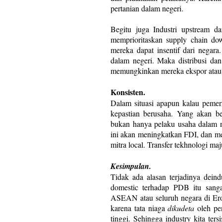
pertanian dalam negeri.
Begitu juga Industri upstream d
memprioritaskan supply chain do
mereka dapat insentif dari negar
dalam negeri. Maka distribusi dan
memungkinkan mereka ekspor atau 
Konsisten.
Dalam situasi apapun kalau pemer
kepastian berusaha. Yang akan ber
bukan hanya pelaku usaha dalam ne
ini akan meningkatkan FDI, dan me
mitra local. Transfer tekhnologi maj
Kesimpulan.
Tidak ada alasan terjadinya deindu
domestic terhadap PDB itu sang
ASEAN atau seluruh negara di Eropa
karena tata niaga
dikudeta
oleh pe
tinggi. Sehingga industry kita ter