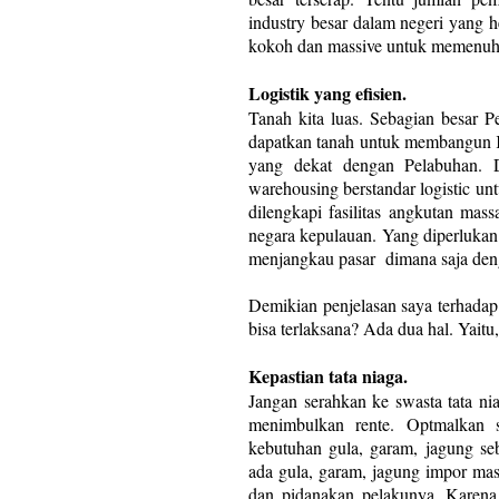
industry besar dalam negeri yang h
kokoh dan massive untuk memenuhi
Logistik yang efisien.
Tanah kita luas. Sebagian besar P
dapatkan tanah untuk membangun K
yang dekat dengan Pelabuhan. 
warehousing berstandar logistic un
dilengkapi fasilitas angkutan mass
negara kepulauan. Yang diperlukan i
menjangkau pasar
dimana saja den
Demikian penjelasan saya terhadap t
bisa terlaksana? Ada dua hal. Yaitu,
Kepastian tata niaga.
Jangan serahkan ke swasta tata ni
menimbulkan rente. Optmalkan 
kebutuhan gula, garam, jagung se
ada gula, garam, jagung impor masu
dan pidanakan pelakunya. Karena 