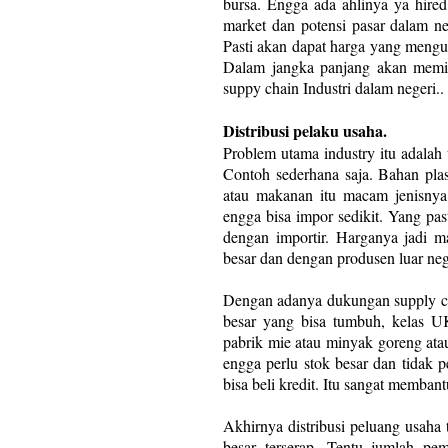
bursa. Engga ada ahlinya ya hired
market dan potensi pasar dalam ne
Pasti akan dapat harga yang mengun
Dalam jangka panjang akan memicu
suppy chain Industri dalam negeri..
Distribusi pelaku usaha.
Problem utama industry itu adalah 
Contoh sederhana saja. Bahan pla
atau makanan itu macam jenisny
engga bisa impor sedikit. Yang pa
dengan importir. Harganya jadi ma
besar dan dengan produsen luar neg
Dengan adanya dukungan supply cha
besar yang bisa tumbuh, kelas U
pabrik mie atau minyak goreng at
engga perlu stok besar dan tidak p
bisa beli kredit. Itu sangat memban
Akhirnya distribusi peluang usaha
besar terserap. Tentu jumlah pe