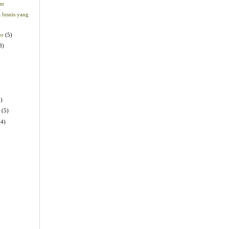
am
 bisnis yang
er
(5)
3)
3)
y
(5)
(4)