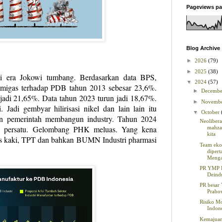
Pageviews pa
Blog Archive
►
2026
(79)
►
2025
(38)
i era Jokowi tumbang. Berdasarkan data BPS,
▼
2024
(57)
onmigas terhadap PDB tahun 2013 sebesar 23,6%.
►
Decemb
 jadi 21,65%. Data tahun 2023 turun jadi 18,67%.
►
Novemb
i. Jadi gembyar hilirisasi nikel dan lain lain itu
▼
October
lan pemerintah membangun industry. Tahun 2024
Neolibera
tu persatu. Gelombang PHK meluas. Yang kena
mahza
kita
las kaki, TPT dan bahkan BUMN Industri pharmasi
Team eko
diper
Meng
PR YMP 
Deindu
PR besar
Prabo
Risiko M
Indon
Kemajua