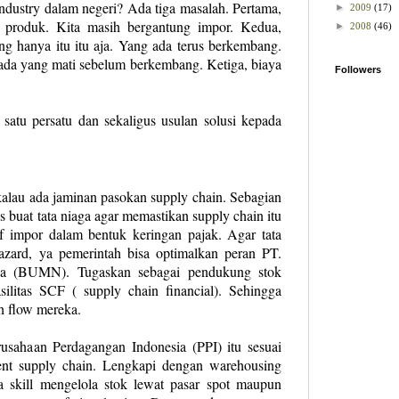
ndustry dalam negeri? Ada tiga masalah. Pertama,
►
2009
(17)
d produk. Kita masih bergantung impor. Kedua,
►
2008
(46)
ng hanya itu itu aja. Yang ada terus berkembang.
da yang mati sebelum berkembang. Ketiga, biaya
Followers
t satu persatu dan sekaligus usulan solusi kepada
kalau ada jaminan pasokan supply chain. Sebagian
s buat tata niaga agar memastikan supply chain itu
tif impor dalam bentuk keringan pajak. Agar tata
zard, ya pemerintah bisa optimalkan peran PT.
sia (BUMN). Tugaskan sebagai pendukung stok
silitas SCF ( supply chain financial). Sehingga
h flow mereka.
rusahaan Perdagangan Indonesia (PPI) itu sesuai
nt supply chain. Lengkapi dengan warehousing
 skill mengelola stok lewat pasar spot maupun