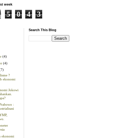
st week
5
0
4
3
Search This Blog
er
(4)
er
(4)
(7)
lisme ?
b ekonomi
nomi Jokowi
tahankan.
apa?
Prabowo :
strialisasi
 YMP,
wo.
oneter
esia
n ekonomi