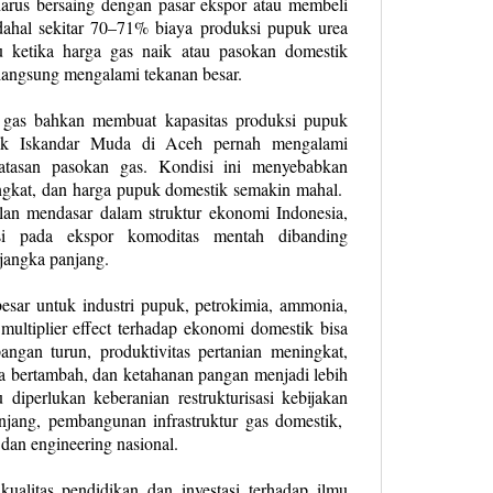
harus bersaing dengan pasar ekspor atau membeli
adahal sekitar 70–71% biaya produksi pupuk urea
u ketika harga gas naik atau pasokan domestik
 langsung mengalami tekanan besar.
 gas bahkan membuat kapasitas produksi pupuk
puk Iskandar Muda di Aceh pernah mengalami
batasan pasokan gas. Kondisi ini menyebabkan
ngkat, dan harga pupuk domestik semakin mahal.
lan mendasar dalam struktur ekonomi Indonesia,
tasi pada ekspor komoditas mentah dibanding
jangka panjang.
besar untuk industri pupuk, petrokimia, ammonia,
multiplier effect terhadap ekonomi domestik bisa
angan turun, produktivitas pertanian meningkat,
ja bertambah, dan ketahanan pangan menjadi lebih
diperlukan keberanian restrukturisasi kebijakan
anjang, pembangunan infrastruktur gas domestik,
 dan engineering nasional.
ualitas pendidikan dan investasi terhadap ilmu