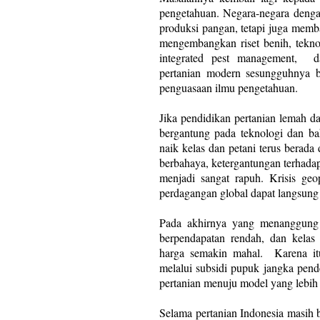
pengetahuan. Negara-negara denga
produksi pangan, tetapi juga mem
mengembangkan riset benih, teknolo
integrated pest management,
d
pertanian modern sesungguhnya b
penguasaan ilmu pengetahuan.
Jika pendidikan pertanian lemah d
bergantung pada teknologi dan bah
naik kelas dan petani terus berada
berbahaya, ketergantungan terhada
menjadi sangat rapuh. Krisis geo
perdagangan global dapat langsun
Pada akhirnya yang menanggung b
berpendapatan rendah, dan kela
harga semakin mahal.
Karena it
melalui subsidi pupuk jangka pende
pertanian menuju model yang lebih b
Selama pertanian Indonesia masih 