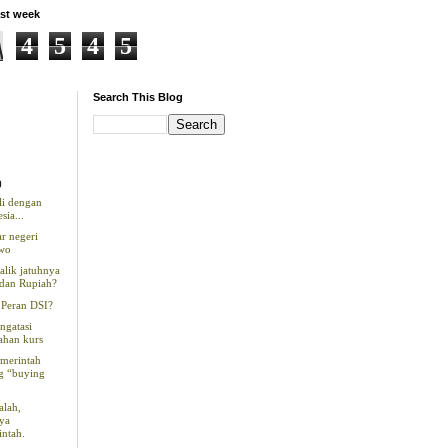
st week
4
5
4
5
Search This Blog
)
ali dengan
sia...
ar negeri
wo
alik jatuhnya
dan Rupiah?
Peran DSI?
ngatasi
ahan kurs
emerintah
g “buying
alah,
nya
intah.