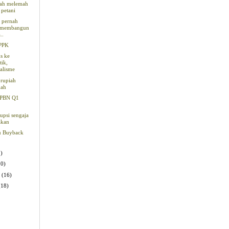
iah melemah
a petani
k pernah
s membangun
..
PPPK
s ke
tik,
alisme
rupiah
mah
APBN Q1
upsi sengaja
akan
u Buyback
2)
10)
y
(16)
(18)