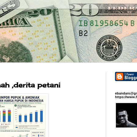
h ,derita petani
ebandaro@gm
https://www.