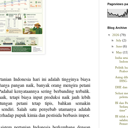
Pageviews pa
Blog Archive
▼
2026
(79)
►
July
(2)
►
June
(6)
▼
May
(15
India set
Indone
Politik lu
Prabo
Asing dib
tanian Indonesia hari ini adalah tingginya biaya
IHSG 
a harga pangan naik, banyak orang mengira petani
DHE dan 
Padahal kenyataannya sering berbanding terbalik.
Solusi me
ik, tetapi biaya input produksi naik jauh lebih
pelem
tungan petani tetap tipis, bahkan semakin
BI dan P
Sedan
ri sendiri. Salah satu penyebab utamanya adalah
time”
erhadap pupuk kimia dan pestisida berbasis impor.
BI tidak s
salah
Pemer
 sistem pertanian Indonesia berkembang dengan