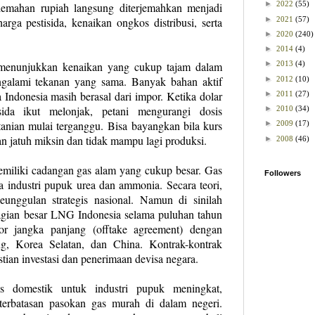
►
2022
(55)
lemahan rupiah langsung diterjemahkan menjadi
►
2021
(57)
rga pestisida, kenaikan ongkos distribusi, serta
►
2020
(240)
►
2014
(4)
►
2013
(4)
 menunjukkan kenaikan yang cukup tajam dalam
mengalami tekanan yang sama. Banyak bahan aktif
►
2012
(10)
da Indonesia masih berasal dari impor. Ketika dolar
►
2011
(27)
ida ikut melonjak, petani mengurangi dosis
►
2010
(34)
tanian mulai terganggu.
Bisa bayangkan bila kurs
►
2009
(17)
an jatuh miksin dan tidak mampu lagi produksi.
►
2008
(46)
emiliki cadangan gas alam yang cukup besar. Gas
Followers
industri pupuk urea dan ammonia. Secara teori,
eunggulan strategis nasional. Namun di sinilah
bagian besar LNG Indonesia selama puluhan tahun
por jangka panjang (offtake agreement) dengan
ng, Korea Selatan, dan China. Kontrak-kontrak
tian investasi dan penerimaan devisa negara.
as domestik untuk industri pupuk meningkat,
terbatasan pasokan gas murah di dalam negeri.