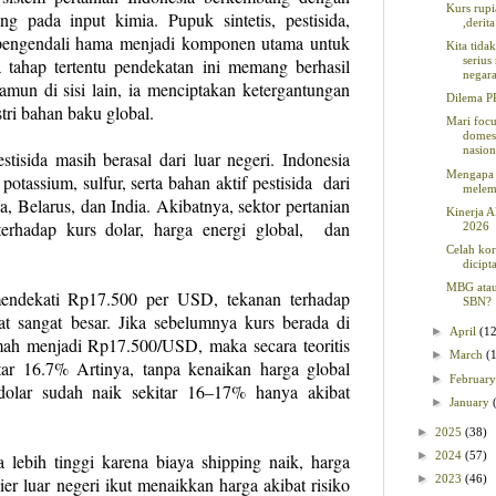
Kurs rup
g pada input kimia. Pupuk sintetis, pestisida,
,derit
 pengendali hama menjadi komponen utama untuk
Kita tida
seriu
a tahap tertentu pendekatan ini memang berhasil
negara
mun di sisi lain, ia menciptakan ketergantungan
Dilema 
stri bahan baku global.
Mari focu
domes
nasion
isida masih berasal dari luar negeri. Indonesia
Mengapa 
tassium, sulfur, serta bahan aktif pestisida
dari
mele
a, Belarus, dan India. Akibatnya, sektor pertanian
Kinerja 
terhadap kurs dolar, harga energi global,
dan
2026
Celah kor
dicipt
MBG ata
endekati Rp17.500 per USD, tekanan terhadap
SBN?
at sangat besar. Jika sebelumnya kurs berada di
►
April
(1
ah menjadi Rp17.500/USD, maka secara teoritis
►
March
(
itar 16.7% Artinya, tanpa kenaikan harga global
►
Februar
 dolar sudah naik sekitar 16–17% hanya akibat
►
January
►
2025
(38)
►
2024
(57)
 lebih tinggi karena biaya shipping naik, harga
►
2023
(46)
ier luar negeri ikut menaikkan harga akibat risiko