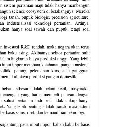
n sistem pertanian maju tidak hanya membangun
bangun science ecosystem di belakangnya. Mereka
gi tanah, pupuk biologis, precision agriculture,
an industrialisasi teknologi pertanian. Artinya,
ukan hanya soal sawah dan pupuk, tetapi soal
an investasi R&D rendah, maka negara akan terus
an baku asing. Akibatnya sektor pertanian sulit
 dalam lingkaran biaya produksi tinggi. Yang lebih
p input impor membuat ketahanan pangan nasional
politik, perang, pelemahan kurs, atau gangguan
g memukul biaya produksi pangan domestik.
eban terbesar adalah petani kecil, masyarakat
s menengah yang harus membeli pangan dengan
u solusi pertanian Indonesia tidak cukup hanya
k. Yang lebih penting adalah transformasi sistem
erbasis sains, riset, dan kemandirian teknologi.
bergantung pada input impor, bahan baku berbasis