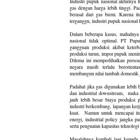
Industri pupuk nasional akhirnya 
gas dengan harga lebih tinggi. P
berasal dari gas bumi. Karena it
terganggu, industri pupuk nasional
Dalam beberapa kasus, mahalnya
nasional tidak optimal. PT Pu
gangguan produksi akibat keter
produksi turun, impor pupuk meni
Dilema ini memperlihatkan persoa
negara masih terlalu berorien
membangun nilai tambah domestik 
Padahal jika gas digunakan lebih 
dan industrial downstream,
maka 
jauh lebih besar biaya produksi p
industri berkembang, lapangan ker
kuat.
Namun untuk mencapai itu 
energi, industrial policy jangka p
serta penguatan kapasitas teknologi
Masalahnya kembali lagi kepada k