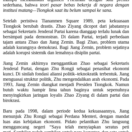
sederhana, bahwa
teori pasar bebas bekerja di negara dengan
institusi matang—Tiongkok saat itu belum sampai ke sana.
Setelah peristiwa Tiananmen Square 1989, peta kekuasaan
Tiongkok berubah drastis. Zhao Ziyang dicopot dari jabatannya
sebagai Sekretaris Jenderal Partai karena dianggap terlalu lunak dan
bersimpati pada demonstran. Di dalam Partai, terjadi perbedaan
tajam antara Zhao dan Jiang Zemin. Bagi Zhao, problem utama
adalah kurangnya demokrasi. Bagi Jiang Zemin, problem sejatinya
adalah korupsi sistemik dan lemahnya disiplin partai.
Jiang Zemin akhirnya menggantikan Zhao sebagai Sekretaris
Jenderal Partai, dengan Zhu Rongji sebagai penasihat ekonomi
kunci. Di sinilah fondasi aliansi politik–teknokratik terbentuk. Jiang
menguasai struktur politik, Zhu mengendalikan arah ekonomi.
Pada
1993, Jiang Zemin diangkat menjadi Presiden Tiongkok. Namun
butuh waktu hampir lima tahun baginya untuk sepenuhnya
menyingkirkan jaringan loyalis Zhao Ziyang di dalam partai dan
birokrasi.
Baru pada 1998, dalam periode kedua kekuasaannya, Jiang
menunjuk Zhu Rongji sebagai Perdana Menteri, dengan mandat
luas atas kebijakan ekonomi.
Pidato pelantikan Zhu langsung
mengguncang negeri “Saya telah menyiapkan seratus peti