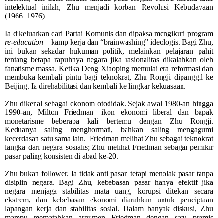
intelektual inilah, Zhu menjadi korban Revolusi Kebudayaan
(1966–1976).
Ia dikeluarkan dari Partai Komunis dan dipaksa mengikuti program
re-education
—kamp kerja dan “brainwashing” ideologis. Bagi Zhu,
ini bukan sekadar hukuman politik, melainkan pelajaran pahit
tentang betapa rapuhnya negara jika rasionalitas dikalahkan oleh
fanatisme massa.
Ketika Deng Xiaoping memulai era reformasi dan
membuka kembali pintu bagi teknokrat, Zhu Rongji dipanggil ke
Beijing. Ia direhabilitasi dan kembali ke lingkar kekuasaan.
Zhu dikenal sebagai ekonom otodidak.
Sejak awal 1980-an hingga
1990-an, Milton Friedman—ikon ekonomi liberal dan bapak
monetarisme—beberapa kali bertemu dengan Zhu Rongji.
Keduanya saling menghormati, bahkan saling mengagumi
kecerdasan satu sama lain.
Friedman melihat Zhu sebagai teknokrat
langka dari negara sosialis; Zhu melihat Friedman sebagai pemikir
pasar paling konsisten di abad ke-20.
Zhu bukan follower.
Ia tidak anti pasar, tetapi menolak pasar tanpa
disiplin negara.
Bagi Zhu, kebebasan pasar hanya efektif jika
negara menjaga stabilitas mata uang, korupsi ditekan secara
ekstrem,
dan kebebasan ekonomi diarahkan untuk penciptaan
lapangan kerja dan stabilitas sosial.
Dalam banyak diskusi, Zhu
mampu mematahkan argumen Friedman dengan satu premis