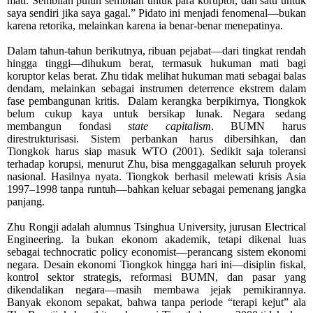
mati.
Sembilan puluh sembilan untuk para koruptor,
dan satu untuk
saya sendiri jika saya gagal.” Pidato ini menjadi fenomenal—bukan
karena retorika, melainkan karena ia benar-benar menepatinya.
Dalam tahun-tahun berikutnya, ribuan pejabat—dari tingkat rendah
hingga tinggi—dihukum berat, termasuk hukuman mati bagi
koruptor kelas berat. Zhu tidak melihat hukuman mati sebagai balas
dendam, melainkan sebagai instrumen deterrence ekstrem dalam
fase pembangunan kritis.
Dalam kerangka berpikirnya, Tiongkok
belum cukup kaya untuk bersikap lunak. Negara sedang
membangun fondasi
state capitalism
. BUMN harus
direstrukturisasi. Sistem perbankan harus dibersihkan, dan
Tiongkok harus siap masuk WTO (2001).
Sedikit saja toleransi
terhadap korupsi, menurut Zhu, bisa menggagalkan seluruh proyek
nasional. Hasilnya nyata. Tiongkok berhasil melewati krisis Asia
1997–1998 tanpa runtuh—bahkan keluar sebagai pemenang jangka
panjang.
Zhu Rongji adalah alumnus Tsinghua University, jurusan Electrical
Engineering. Ia bukan ekonom akademik, tetapi dikenal luas
sebagai technocratic policy economist—perancang sistem ekonomi
negara. Desain ekonomi Tiongkok hingga hari ini—disiplin fiskal,
kontrol sektor strategis, reformasi BUMN, dan pasar yang
dikendalikan negara—masih membawa jejak pemikirannya.
Banyak ekonom sepakat, bahwa tanpa periode “terapi kejut” ala