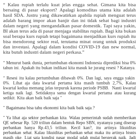
“ Kalau rupiah terlalu kuat jelas engga sehat. Gimana kita bisa
bersaing di pasar eksport? Apalagi komoditas utama kita adalah
hasil SDA. Justru yang dikawatirkan apabila rupiah menguat terus
adalah barang impor akan banjir dan ini tidak sehat bagi industri
dalam negeri yang mengandalkan pasar domestik. Tapi saya yakin,
BI akan terus ada di pasar menjaga stabilitas rupiah. Bagi kita bukan
soal berapa kurs rupiah tetapi bagaimana menjadikan kurs rupiah itu
bisa mendorong sektor real, terutama minat orang untuk produksi
dan investasi. Apalagi dalam kondisi COVID-19 dan new normal,
kita butuh industri dalam negeri perkasa.”
“ Menurut bank dunia, pertumbuhan ekonomi Indonesia diprediksi bisa 0%
tahun ini. Apakah itu bukan indikasi kita masuk ke jurang resesi ? Katanya.
“ Resesi itu kalau pertumbuhan dibawah 0%. Dan lagi, saya engga yakin
0%. Lihat aja data kwartal pertama kita masih tumbuh 2,7%, Kalau
kwartal kedua memang jelas terpuruk karena periode
PSBB. Nanti kwartal
ketiga naik lagi. Setidaknya sama dengan kwartal pertama atau kurang
sedikit. Kita akan baik baik saja "
" Bagaimana bisa tahu ekonomi kita baik baik saja.?
" Ya lihat aja sektor perbankan kita. Walau pemerintah sudah memberikan
QE sebesar Rp. 520 triliun dalam bentuk Repo SBN, nyatanya yang diserap
perbankan hanya Rp.43,5 triliun. Kecil kan?, itu artinya likuiditas
perbankan sehat. Kalau likuiditas perbankan sehat maka itu artinya bisnis
masih oke. Liat saja kondisi pasar modal udah mulai bergerak naik. Jadi