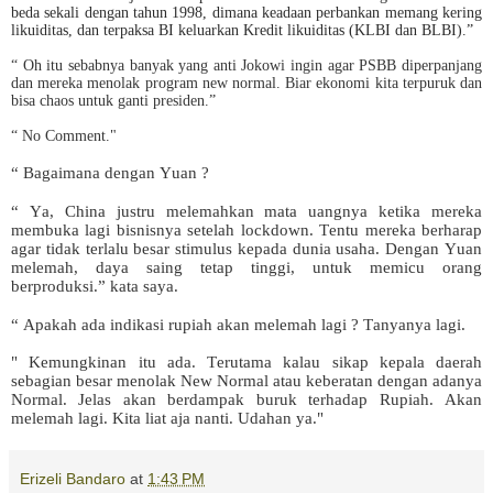
beda sekali dengan tahun 1998, dimana keadaan perbankan memang kering
likuiditas, dan terpaksa BI keluarkan Kredit likuiditas (KLBI dan BLBI).”
“ Oh itu sebabnya banyak yang anti Jokowi ingin agar PSBB diperpanjang
dan mereka menolak program new normal. Biar ekonomi kita terpuruk dan
bisa chaos untuk ganti presiden.”
“ No Comment."
“ Bagaimana dengan Yuan ?
“ Ya, China justru melemahkan mata uangnya ketika mereka
membuka lagi bisnisnya setelah lockdown. Tentu mereka berharap
agar tidak terlalu besar stimulus kepada dunia usaha. Dengan Yuan
melemah, daya saing tetap tinggi, untuk memicu orang
berproduksi.” kata saya.
“ Apakah ada indikasi rupiah akan melemah lagi ? Tanyanya lagi.
" Kemungkinan itu ada. Terutama kalau sikap kepala daerah
sebagian besar menolak New Normal atau keberatan dengan adanya
Normal. Jelas akan berdampak buruk terhadap Rupiah. Akan
melemah lagi. Kita liat aja nanti. Udahan ya."
Erizeli Bandaro
at
1:43 PM