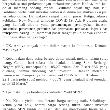
bergerak sesuai perkembangan mekanisme pasar. Kedua, tren jual
dollar memang sedang terjadi. Terutama sejak tiga hari lalu
Goldman Sachs bank investasi terbesar di dunia melakukan aksi jual
terhadap dollar. Dampaknya sangat luas di pasar. Ketiga, adanya
kebijakan New Normal terhadap COVID-19. Ada 9 bidang usaha
yang kembali dibuka yaitu
pertambangan, perminyakan, industri,
konstruksi, perkebunan, pertanian dan peternakan, perikanan, logistik dan
Itu membuat pasar sangat yakin bahwa ekonomi
transportasi barang.
Indonesia akan bangkit lagi.”
“ OK. Artinya banyak aliran dollar masuk ke Indonesia. Kemana
masuknya ?
“ Kebanyakan dana asing berupa dollar masuk melalui lelang surat
utang. Contoh hari selasa lalu diadakan lelang Surat Berharga
Negara (SBN) mencapai Rp. 105,27 triliun. Ada 7 seri SBN yang
dilelang. Semua diborong oleh investor. Bahkan melebihih
penawaran. Dampaknya hari rabu yield SBN tenor 10 tahun turun
22,1 basis poin (bps) menjadi 7,005%, yang menjadi level terendah
sejak 12 Maret.”
“ Apa maksudnya berdampak terhadap Yield SBN?
“ Ya, Ketika yield turun, berarti harga sedang naik. Sebaliknya,
ketika yield naik, berarti harga sedang turun. Minat investor
terhadap SBN tinggi di pasar, dan ini mendorong harga naik.