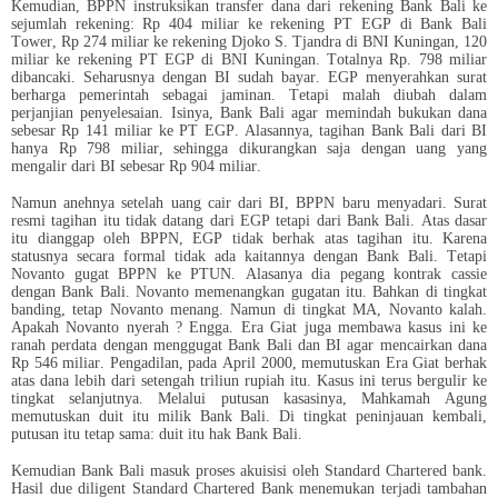
Kemudian, BPPN instruksikan transfer dana dari rekening Bank Bali ke
sejumlah rekening: Rp 404 miliar ke rekening PT EGP di Bank Bali
Tower, Rp 274 miliar ke rekening Djoko S. Tjandra di BNI Kuningan, 120
miliar ke rekening PT EGP di BNI Kuningan. Totalnya Rp. 798 miliar
dibancaki. Seharusnya dengan BI sudah bayar. EGP menyerahkan surat
berharga pemerintah sebagai jaminan. Tetapi malah diubah dalam
perjanjian penyelesaian. Isinya, Bank Bali agar memindah bukukan dana
sebesar Rp 141 miliar ke PT EGP. Alasannya, tagihan Bank Bali dari BI
hanya Rp 798 miliar, sehingga dikurangkan saja dengan uang yang
mengalir dari BI sebesar Rp 904 miliar.
Namun anehnya setelah uang cair dari BI, BPPN baru menyadari. Surat
resmi tagihan itu tidak datang dari EGP tetapi dari Bank Bali. Atas dasar
itu dianggap oleh BPPN, EGP tidak berhak atas tagihan itu. Karena
statusnya secara formal tidak ada kaitannya dengan Bank Bali. Tetapi
Novanto gugat BPPN ke PTUN. Alasanya dia pegang kontrak cassie
dengan Bank Bali. Novanto memenangkan gugatan itu. Bahkan di tingkat
banding, tetap Novanto menang. Namun di tingkat MA, Novanto kalah.
Apakah Novanto nyerah ? Engga. Era Giat juga membawa kasus ini ke
ranah perdata dengan menggugat Bank Bali dan BI agar mencairkan dana
Rp 546 miliar. Pengadilan, pada April 2000, memutuskan Era Giat berhak
atas dana lebih dari setengah triliun rupiah itu. Kasus ini terus bergulir ke
tingkat selanjutnya. Melalui putusan kasasinya, Mahkamah Agung
memutuskan duit itu milik Bank Bali. Di tingkat peninjauan kembali,
putusan itu tetap sama: duit itu hak Bank Bali.
Kemudian Bank Bali masuk proses akuisisi oleh Standard Chartered bank.
Hasil due diligent Standard Chartered Bank menemukan terjadi tambahan