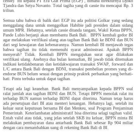
cessie) itu kepada PT Era Giat Prima (EGP) , dimana direkturnya Djoko
Tjandra dan Setya Novanto. Total tagiha yang di cassie itu mencapai Rp. 3
triliun.
Semua tahu bahwa di balik dari EGP itu ada politisi Golkar yang sedang
menggalang dana untuk menggolkan Habibie jadi presiden dalam sidang
umum MPR. Hebatnya, setelah cassie ditanda tangani, Wakil Ketua BPPN,
Pande Lubis berjanji akan membantu Bank Bali. BPPN kembali gedor BI
agar melakukan verifikasi ulang atas tagihan Bank Bali ke BDNI dan BUN
dari segi kewajaran dan kebenarannya. Namun kembali BI menjawab tegas
bahwa tagihan itu tidak memenuhi syarat adminstrasi. Apakah BPPN
menyerah? Tidak. Kembali BPPN mengajukan surat agar dilakukan
verifikasi ulang. Anehnya dua bulan kemudian, BI jawab tidak ditemukan
indikasi ketidakbenaran dan ketidakwajaran transaksi SWAP, forward dan
L/C antara Bank Bali dengan BDNI, transaksi pembelian promes yang di-
endorse BUN belum sesuai dengan prinsip praktek perbankan yang berhati-
hati. Pintu terbuka untuk dapat tagihan.
Tetapi ada lagi keanehan. Bank Bali menyampaikan kepada BPPN soal
ralat jumlah atas tagihan BDNI dan BUN. Tetapi BPPN menolak ralat itu
terhadap BUN namun terhadap BDNI dapat diterima. Namun tetap harus
ada persetujuan dari BI atau menteri keuangan. Hebatnya lagi, setelah itu
keluar surat keputusan bersama BI dan Menkeu, soal Program Penjaminan
Pemerintah. Keterlambatan administratif bisa diterima selagi tagihan valid.
Entah valid atau tidak, yang jelas setelah SKB itu keluar, BPPN minta BI
melakukan pembayaran dana antarbank Bank Bali sebesar Rp 904 miliar
dengan cara menambahkan uang di rekening Bank Bali di BI.