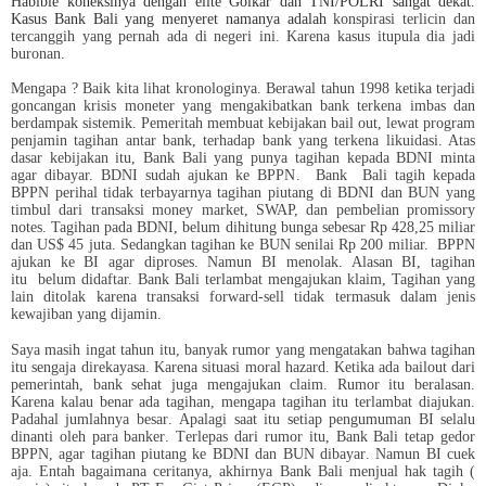
Habibie koneksinya dengan elite Golkar dan TNI/POLRI sangat dekat.
Kasus Bank Bali yang menyeret namanya adalah
konspirasi terlicin dan
tercanggih yang pernah ada di negeri ini. Karena kasus itupula dia jadi
buronan.
Mengapa ? Baik kita lihat kronologinya. Berawal tahun 1998 ketika terjadi
goncangan krisis moneter yang mengakibatkan bank terkena imbas dan
berdampak sistemik. Pemeritah membuat kebijakan bail out, lewat program
penjamin tagihan antar bank, terhadap bank yang terkena likuidasi. Atas
dasar kebijakan itu, Bank Bali yang punya tagihan kepada BDNI minta
agar dibayar. BDNI sudah ajukan ke BPPN.
Bank
Bali tagih kepada
BPPN perihal tidak terbayarnya tagihan piutang di BDNI dan BUN yang
timbul dari transaksi money market, SWAP, dan pembelian promissory
notes. Tagihan pada BDNI, belum dihitung bunga sebesar Rp 428,25 miliar
dan US$ 45 juta. Sedangkan tagihan ke BUN senilai Rp 200 miliar.
BPPN
ajukan ke BI agar diproses. Namun BI menolak. Alasan BI, tagihan
itu
belum didaftar. Bank Bali terlambat mengajukan klaim, Tagihan yang
lain ditolak karena transaksi forward-sell tidak termasuk dalam jenis
kewajiban yang dijamin.
Saya masih ingat tahun itu, banyak rumor yang mengatakan bahwa tagihan
itu sengaja direkayasa. Karena situasi moral hazard. Ketika ada bailout dari
pemerintah, bank sehat juga mengajukan claim. Rumor itu beralasan.
Karena kalau benar ada tagihan, mengapa tagihan itu terlambat diajukan.
Padahal jumlahnya besar. Apalagi saat itu setiap pengumuman BI selalu
dinanti oleh para banker. Terlepas dari rumor itu, Bank Bali tetap gedor
BPPN, agar tagihan piutang ke BDNI dan BUN dibayar. Namun BI cuek
aja. Entah bagaimana ceritanya, akhirnya Bank Bali menjual hak tagih (