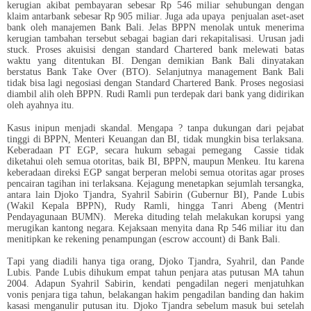
kerugian akibat pembayaran sebesar Rp 546 miliar sehubungan dengan
klaim antarbank sebesar Rp 905 miliar. Juga ada upaya penjualan aset-aset
bank oleh manajemen Bank Bali. Jelas BPPN menolak untuk menerima
kerugian tambahan tersebut sebagai bagian dari rekapitalisasi. Urusan jadi
stuck. Proses akuisisi dengan standard Chartered bank melewati batas
waktu yang ditentukan BI. Dengan demikian Bank Bali dinyatakan
berstatus Bank Take Over (BTO). Selanjutnya management Bank Bali
tidak bisa lagi negosiasi dengan Standard Chartered Bank. Proses negosiasi
diambil alih oleh BPPN. Rudi Ramli pun terdepak dari bank yang didirikan
oleh ayahnya itu.
Kasus inipun menjadi skandal. Mengapa ? tanpa dukungan dari pejabat
tinggi di BPPN, Menteri Keuangan dan BI, tidak mungkin bisa terlaksana.
Keberadaan PT EGP, secara hukum sebagai pemegang Cassie tidak
diketahui oleh semua otoritas, baik BI, BPPN, maupun Menkeu. Itu karena
keberadaan direksi EGP sangat berperan melobi semua otoritas agar proses
pencairan tagihan ini terlaksana. Kejagung menetapkan sejumlah tersangka,
antara lain Djoko Tjandra, Syahril Sabirin (Gubernur BI), Pande Lubis
(Wakil Kepala BPPN), Rudy Ramli, hingga Tanri Abeng (Mentri
Pendayagunaan BUMN).
Mereka dituding telah melakukan korupsi yang
merugikan kantong negara. Kejaksaan menyita dana Rp 546 miliar itu dan
menitipkan ke rekening penampungan (escrow account) di Bank Bali.
Tapi yang diadili hanya tiga orang, Djoko Tjandra, Syahril, dan Pande
Lubis. Pande Lubis dihukum empat tahun penjara atas putusan MA tahun
2004. Adapun Syahril Sabirin, kendati pengadilan negeri menjatuhkan
vonis penjara tiga tahun, belakangan hakim pengadilan banding dan hakim
kasasi menganulir putusan itu. Djoko Tjandra sebelum masuk bui setelah