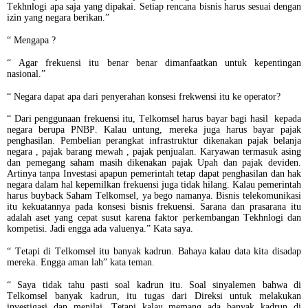
Tekhnlogi apa saja yang dipakai. Setiap rencana bisnis harus sesuai dengan
izin yang negara berikan.”
“ Mengapa ?
“ Agar frekuensi itu benar benar dimanfaatkan untuk kepentingan
nasional.”
“ Negara dapat apa dari penyerahan konsesi frekwensi itu ke operator?
“ Dari penggunaan frekuensi itu, Telkomsel harus bayar bagi hasil kepada
negara berupa PNBP. Kalau untung, mereka juga harus bayar pajak
penghasilan. Pembelian perangkat infrastruktur dikenakan pajak belanja
negara , pajak barang mewah , pajak penjualan. Karyawan termasuk asing
dan pemegang saham masih dikenakan pajak Upah dan pajak deviden.
Artinya tanpa Investasi apapun pemerintah tetap dapat penghasilan dan hak
negara dalam hal kepemilkan frekuensi juga tidak hilang. Kalau pemerintah
harus buyback Saham Telkomsel, ya bego namanya. Bisnis telekomunikasi
itu kekuatannya pada konsesi bisnis frekuensi. Sarana dan prasarana itu
adalah aset yang cepat susut karena faktor perkembangan Tekhnlogi dan
kompetisi. Jadi engga ada valuenya.” Kata saya.
“ Tetapi di Telkomsel itu banyak kadrun. Bahaya kalau data kita disadap
mereka. Engga aman lah” kata teman.
“ Saya tidak tahu pasti soal kadrun itu. Soal sinyalemen bahwa di
Telkomsel banyak kadrun, itu tugas dari Direksi untuk melakukan
investigasi dan menilai. Tetapi kalau memang ada banyak kadrun di