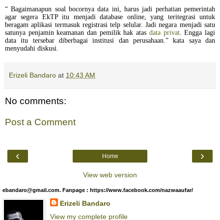
“ Bagaimanapun soal bocornya data ini, harus jadi perhatian pemerintah
agar segera EkTP itu menjadi database online, yang teritegrasi untuk
beragam aplikasi termasuk registrasi telp selular. Jadi negara menjadi satu
satunya penjamin keamanan dan pemilik hak atas
data privat
. Engga lagi
data itu tersebar diberbagai institusi dan perusahaan.” kata saya dan
menyudahi diskusi.
Erizeli Bandaro
at
10:43 AM
No comments:
Post a Comment
‹
›
Home
View web version
ebandaro@gmail.com. Fanpage : https://www.facebook.com/nazwaaufar/
Erizeli Bandaro
View my complete profile