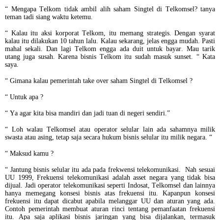
“ Mengapa Telkom tidak ambil alih saham Singtel di Telkomsel? tanya
teman tadi siang waktu ketemu.
“ Kalau itu aksi korporat Telkom, itu memang strategis. Dengan syarat
kalau itu dilakukan 10 tahun lalu. Kalau sekarang, jelas engga mudah. Pasti
mahal sekali. Dan lagi Telkom engga ada duit untuk bayar. Mau tarik
utang juga susah. Karena bisnis Telkom itu sudah masuk sunset. “ Kata
saya.
“ Gimana kalau pemerintah take over saham Singtel di Telkomsel ?
“ Untuk apa ?
“ Ya agar kita bisa mandiri dan jadi tuan di negeri sendiri.”
“ Loh walau Telkomsel atau operator selular lain ada sahamnya milik
swasta atau asing, tetap saja secara hukum bisnis selular itu milik negara. “
“ Maksud kamu ?
“ Jantung bisnis selular itu ada pada frekwensi telekomunikasi. Nah sesuai
UU 1999, Frekuensi telekomunikasi adalah asset negara yang tidak bisa
dijual. Jadi operator telekomunikasi seperti Indosat, Telkomsel dan lainnya
hanya memegang konsesi bisnis atas frekuensi itu. Kapanpun konsesi
frekuensi itu dapat dicabut apabila melanggar UU dan aturan yang ada.
Contoh pemerintah membuat aturan rinci tentang pemanfaatan frekuensi
itu. Apa saja aplikasi bisnis jaringan yang bisa dijalankan, termasuk