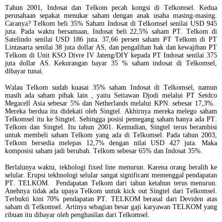
Tahun 2001, Indosat dan Telkom pecah kongsi di Telkomsel. Kedua
perusahaan sepakat menukar saham dengan anak usaha masing-masing.
Caranya? Telkom beli 35% Saham Indosat di Telkomsel senilai USD 945
juta. Pada waktu bersamaan, Indosat beli 22,5% saham PT. Telkom di
Satelindo senilai USD 186 juta. 37,66 persen saham PT Telkom di PT
Lintasarta senilai 38 juta dollar AS, dan pengalihan hak dan kewajiban PT
Telkom di Unit KSO Divre IV Jateng/DIY kepada PT Indosat senilai 375
juta dollar AS. Kekurangan bayar 35 % saham indosat di Telkomsel,
dibayar tunai.
Walau Telkom sudah kuasai 35% saham Indosat di Telkomsel, namun
masih ada saham pihak lain , yaitu Setiawan Djodi melalui PT Setdco
Megacell Asia sebesar 5% dan Netherlands melalui KPN. sebesar 17,3%.
Mereka berdua itu didekati oleh Singtel. Akhirnya mereka melego saham
Telkomsel itu ke Singtel. Sehingga posisi pemegang saham hanya ada PT.
Telkom dan Singtel. Itu tahun 2001. Kemudian, Singtel terus berambisi
untuk membeli saham Telkom yang ada di Telkomsel. Pada tahun 2003,
Telkom bersedia melepas 12,7% dengan nilai USD 427 juta. Maka
komposisi saham jadi berubah. Telkom sebesar 65% dan Indosat 35%.
Berlalunya waktu, tekhologi fixed line menurun. Karena orang beralih ke
selular. Erupsi tekhnologi selular sangat significant memenggal pendapatan
PT. TELKOM. Pendapatan Telkom dari tahun ketahun terus menurun.
Anehnya tidak ada upaya Telkom untuk kick out Singtel dari Telkomsel.
Terbukti kini 70% pendapatan PT. TELKOM berasal dari Deviden atas
saham di Telkomsel. Artinya sebagian besar gaji karyawan TELKOM yang
ribuan itu dibayar oleh penghasilan dari Telkomsel.