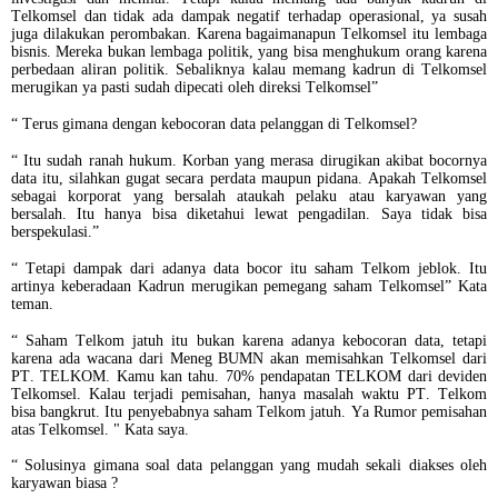
Telkomsel dan tidak ada dampak negatif terhadap operasional, ya susah
juga dilakukan perombakan. Karena bagaimanapun Telkomsel itu lembaga
bisnis. Mereka bukan lembaga politik, yang bisa menghukum orang karena
perbedaan aliran politik. Sebaliknya kalau memang kadrun di Telkomsel
merugikan ya pasti sudah dipecati oleh direksi Telkomsel”
“ Terus gimana dengan kebocoran data pelanggan di Telkomsel?
“ Itu sudah ranah hukum. Korban yang merasa dirugikan akibat bocornya
data itu, silahkan gugat secara perdata maupun pidana. Apakah Telkomsel
sebagai korporat yang bersalah ataukah pelaku atau karyawan yang
bersalah. Itu hanya bisa diketahui lewat pengadilan. Saya tidak bisa
berspekulasi.”
“ Tetapi dampak dari adanya data bocor itu saham Telkom jeblok. Itu
artinya keberadaan Kadrun merugikan pemegang saham Telkomsel” Kata
teman.
“ Saham Telkom jatuh itu bukan karena adanya kebocoran data, tetapi
karena ada wacana dari Meneg BUMN akan memisahkan Telkomsel dari
PT. TELKOM. Kamu kan tahu. 70% pendapatan TELKOM dari deviden
Telkomsel. Kalau terjadi pemisahan, hanya masalah waktu PT. Telkom
bisa bangkrut. Itu penyebabnya saham Telkom jatuh. Ya Rumor pemisahan
atas Telkomsel. " Kata saya.
“ Solusinya gimana soal data pelanggan yang mudah sekali diakses oleh
karyawan biasa ?