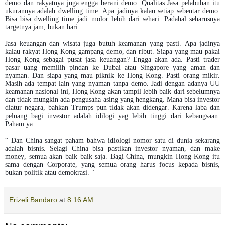
demo dan rakyatnya juga engga berani demo. Qualitas Jasa pelabuhan itu
ukurannya adalah dwelling time. Apa jadinya kalau setiap sebentar demo.
Bisa bisa dwelling time jadi molor lebih dari sehari. Padahal seharusnya
targetnya jam, bukan hari.
Jasa keuangan dan wisata juga butuh keamanan yang pasti. Apa jadinya
kalau rakyat Hong Kong gampang demo, dan ribut. Siapa yang mau pakai
Hong Kong sebagai pusat jasa keuangan? Engga akan ada. Pasti trader
pasar uang memilih pindan ke Dubai atau Singapore yang aman dan
nyaman. Dan siapa yang mau piknik ke Hong Kong. Pasti orang mikir.
Masih ada tempat lain yang nyaman tanpa demo. Jadi dengan adanya UU
keamanan nasional ini, Hong Kong akan tampil lebih baik dari sebelumnya
dan tidak mungkin ada pengusaha asing yang hengkang. Mana bisa investor
diatur negara, bahkan Trumps pun tidak akan didengar. Karena laba dan
peluang bagi investor adalah idilogi yag lebih tinggi dari kebangsaan.
Paham ya.
“ Dan China sangat paham bahwa idiologi nomor satu di dunia sekarang
adalah bisnis. Selagi China bisa pastikan investor nyaman, dan make
money, semua akan baik baik saja. Bagi China, mungkin Hong Kong itu
sama dengan Corporate, yang semua orang harus focus kepada bisnis,
bukan politik atau demokrasi. "
Erizeli Bandaro
at
8:16 AM