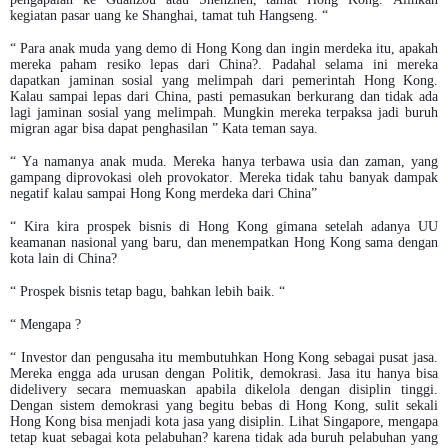
kegiatan pasar uang ke Shanghai, tamat tuh Hangseng. “
“ Para anak muda yang demo di Hong Kong dan ingin merdeka itu, apakah
mereka paham resiko lepas dari China?. Padahal selama ini mereka
dapatkan jaminan sosial yang melimpah dari pemerintah Hong Kong.
Kalau sampai lepas dari China, pasti pemasukan berkurang dan tidak ada
lagi jaminan sosial yang melimpah. Mungkin mereka terpaksa jadi buruh
migran agar bisa dapat penghasilan ” Kata teman saya.
“ Ya namanya anak muda. Mereka hanya terbawa usia dan zaman, yang
gampang diprovokasi oleh provokator. Mereka tidak tahu banyak dampak
negatif kalau sampai Hong Kong merdeka dari China”
“ Kira kira prospek bisnis di Hong Kong gimana setelah adanya UU
keamanan nasional yang baru, dan menempatkan Hong Kong sama dengan
kota lain di China?
“ Prospek bisnis tetap bagu, bahkan lebih baik. “
“ Mengapa ?
“ Investor dan pengusaha itu membutuhkan Hong Kong sebagai pusat jasa.
Mereka engga ada urusan dengan Politik, demokrasi. Jasa itu hanya bisa
didelivery secara memuaskan apabila dikelola dengan disiplin tinggi.
Dengan sistem demokrasi yang begitu bebas di Hong Kong, sulit sekali
Hong Kong bisa menjadi kota jasa yang disiplin. Lihat Singapore, mengapa
tetap kuat sebagai kota pelabuhan? karena tidak ada buruh pelabuhan yang