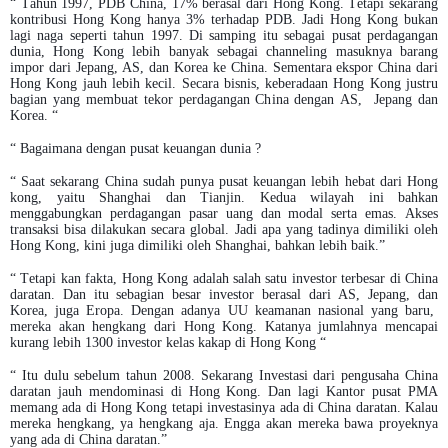
“ Tahun 1997, PDB China, 17% berasal dari Hong Kong. Tetapi sekarang
kontribusi Hong Kong hanya 3% terhadap PDB. Jadi Hong Kong bukan
lagi naga seperti tahun 1997. Di samping itu sebagai pusat perdagangan
dunia, Hong Kong lebih banyak sebagai channeling masuknya barang
impor dari Jepang, AS, dan Korea ke China. Sementara ekspor China dari
Hong Kong jauh lebih kecil. Secara bisnis, keberadaan Hong Kong justru
bagian yang membuat tekor perdagangan China dengan AS, Jepang dan
Korea. “
“ Bagaimana dengan pusat keuangan dunia ?
“ Saat sekarang China sudah punya pusat keuangan lebih hebat dari Hong
kong, yaitu Shanghai dan Tianjin. Kedua wilayah ini bahkan
menggabungkan perdagangan pasar uang dan modal serta emas. Akses
transaksi bisa dilakukan secara global. Jadi apa yang tadinya dimiliki oleh
Hong Kong, kini juga dimiliki oleh Shanghai, bahkan lebih baik.”
“ Tetapi kan fakta, Hong Kong adalah salah satu investor terbesar di China
daratan. Dan itu sebagian besar investor berasal dari AS, Jepang, dan
Korea, juga Eropa. Dengan adanya UU keamanan nasional yang baru,
mereka akan hengkang dari Hong Kong. Katanya jumlahnya mencapai
kurang lebih 1300 investor kelas kakap di Hong Kong “
“ Itu dulu sebelum tahun 2008. Sekarang Investasi dari pengusaha China
daratan jauh mendominasi di Hong Kong. Dan lagi Kantor pusat PMA
memang ada di Hong Kong tetapi investasinya ada di China daratan. Kalau
mereka hengkang, ya hengkang aja. Engga akan mereka bawa proyeknya
yang ada di China daratan.”