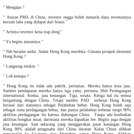
“ Mengapa ?
“ Aturan PMA di China, investor engga boleh menarik dana investasinya
kecuali laba yang didapat dari bisnis.”
“ Artinya investor kena trap dong”
“ Ya begitu aturannya.”
“ Nih beradai andai. Andai Hong Kong merdeka. Gimana prospek ekonomi
Hong Kong ?
“ Langsung miskin. “
“ Loh kenapa ?
“ Hong Kong itu tidak ada pabrik, pertanian. Mereka hanya kota jasa.
Sumber pendapatan mereka hanya tiga yaitu, pertama, Hub Perdagangan
international. Kedua, jasa keuangan. Tiga, wisata. Ketiga hal itu semua
bergantung dengan China. Tetapi sumber PAD terbesar Hong Kong
berasal dari statusnya sebagai Pelabuhan bebas. Hong Kong boleh saja
sebagai zona perdagangan bebas, dan punya pelabuhan terbesar tetapi 90%
aktifitas perdagangan itu karena dukungan China. Tanpa ada kesibukan
aktifitas bongkar muat, darimana mereka dapatkan fee. Begitu juga dengan
jasa keuangan. Saat sekarang yang menggerakan pasar keuangan Hong
Kong 80% adalah pengusaha dari China daratan. Kalau China alihkan
pengapalan ke Guanzou atau Shenzhen, tamat Hong Kong. Alihkan